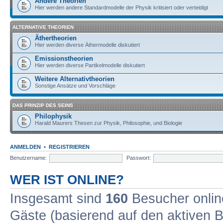
Andere Theorien
Hier werden andere Standardmodelle der Physik kritisiert oder verteidigt
ALTERNATIVE THEORIEN
Äthertheorien
Hier werden diverse Äthermodelle diskutiert
Emissionstheorien
Hier werden diverse Partikelmodelle diskutiert
Weitere Alternativtheorien
Sonstige Ansätze und Vorschläge
DAS PRINZIP DES SEINS
Philophysik
Harald Maurers Thesen zur Physik, Philosophie, und Biologie
ANMELDEN
•
REGISTRIEREN
Benutzername:
Passwort:
WER IST ONLINE?
Insgesamt sind
160
Besucher online
Gäste (basierend auf den aktiven B