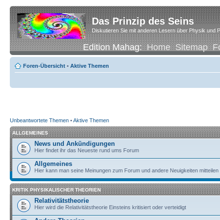
Das Prinzip des Seins
Diskutieren Sie mit anderen Lesern über Physik und P
Edition Mahag:
Home
Sitemap
F
Foren-Übersicht
•
Aktive Themen
Unbeantwortete Themen
•
Aktive Themen
ALLGEMEINES
News und Ankündigungen
Hier findet ihr das Neueste rund ums Forum
Allgemeines
Hier kann man seine Meinungen zum Forum und andere Neuigkeiten mitteilen
KRITIK PHYSIKALISCHER THEORIEN
Relativitätstheorie
Hier wird die Relativitätstheorie Einsteins kritisiert oder verteidigt