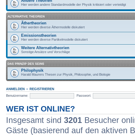
Andere Theorien
Hier werden andere Standardmodelle der Physik kritisiert oder verteidigt
ALTERNATIVE THEORIEN
Äthertheorien
Hier werden diverse Äthermodelle diskutiert
Emissionstheorien
Hier werden diverse Partikelmodelle diskutiert
Weitere Alternativtheorien
Sonstige Ansätze und Vorschläge
DAS PRINZIP DES SEINS
Philophysik
Harald Maurers Thesen zur Physik, Philosophie, und Biologie
ANMELDEN
•
REGISTRIEREN
Benutzername:
Passwort:
WER IST ONLINE?
Insgesamt sind
3201
Besucher onlin
Gäste (basierend auf den aktiven B