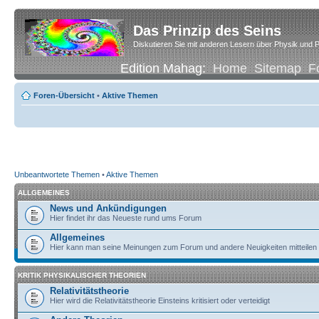
Das Prinzip des Seins
Diskutieren Sie mit anderen Lesern über Physik und P
Edition Mahag:
Home
Sitemap
F
Foren-Übersicht
•
Aktive Themen
Unbeantwortete Themen
•
Aktive Themen
ALLGEMEINES
News und Ankündigungen
Hier findet ihr das Neueste rund ums Forum
Allgemeines
Hier kann man seine Meinungen zum Forum und andere Neuigkeiten mitteilen
KRITIK PHYSIKALISCHER THEORIEN
Relativitätstheorie
Hier wird die Relativitätstheorie Einsteins kritisiert oder verteidigt