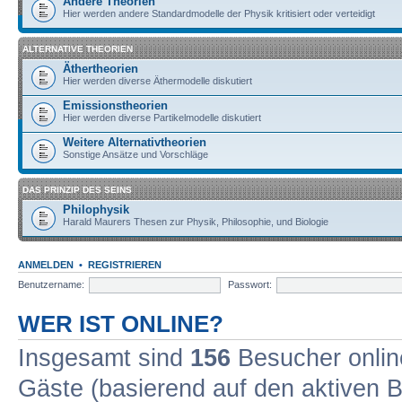
Andere Theorien
Hier werden andere Standardmodelle der Physik kritisiert oder verteidigt
ALTERNATIVE THEORIEN
Äthertheorien
Hier werden diverse Äthermodelle diskutiert
Emissionstheorien
Hier werden diverse Partikelmodelle diskutiert
Weitere Alternativtheorien
Sonstige Ansätze und Vorschläge
DAS PRINZIP DES SEINS
Philophysik
Harald Maurers Thesen zur Physik, Philosophie, und Biologie
ANMELDEN
•
REGISTRIEREN
Benutzername:
Passwort:
WER IST ONLINE?
Insgesamt sind
156
Besucher online
Gäste (basierend auf den aktiven B