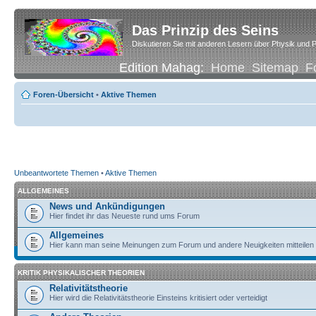
Das Prinzip des Seins
Diskutieren Sie mit anderen Lesern über Physik und P
Edition Mahag:
Home
Sitemap
F
Foren-Übersicht
•
Aktive Themen
Unbeantwortete Themen
•
Aktive Themen
ALLGEMEINES
News und Ankündigungen
Hier findet ihr das Neueste rund ums Forum
Allgemeines
Hier kann man seine Meinungen zum Forum und andere Neuigkeiten mitteilen
KRITIK PHYSIKALISCHER THEORIEN
Relativitätstheorie
Hier wird die Relativitätstheorie Einsteins kritisiert oder verteidigt