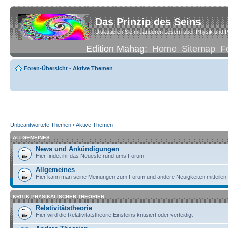
Das Prinzip des Seins
Diskutieren Sie mit anderen Lesern über Physik und P
Edition Mahag:
Home
Sitemap
F
Foren-Übersicht
•
Aktive Themen
Unbeantwortete Themen
•
Aktive Themen
ALLGEMEINES
News und Ankündigungen
Hier findet ihr das Neueste rund ums Forum
Allgemeines
Hier kann man seine Meinungen zum Forum und andere Neuigkeiten mitteilen
KRITIK PHYSIKALISCHER THEORIEN
Relativitätstheorie
Hier wird die Relativitätstheorie Einsteins kritisiert oder verteidigt