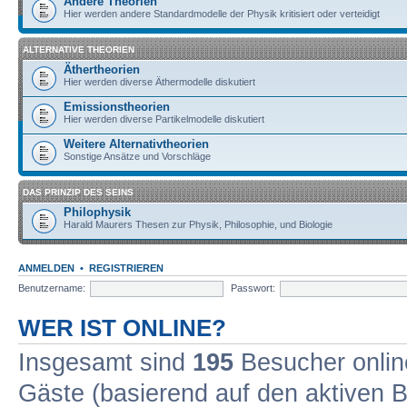
Andere Theorien
Hier werden andere Standardmodelle der Physik kritisiert oder verteidigt
ALTERNATIVE THEORIEN
Äthertheorien
Hier werden diverse Äthermodelle diskutiert
Emissionstheorien
Hier werden diverse Partikelmodelle diskutiert
Weitere Alternativtheorien
Sonstige Ansätze und Vorschläge
DAS PRINZIP DES SEINS
Philophysik
Harald Maurers Thesen zur Physik, Philosophie, und Biologie
ANMELDEN
•
REGISTRIEREN
Benutzername:
Passwort:
WER IST ONLINE?
Insgesamt sind
195
Besucher online
Gäste (basierend auf den aktiven B