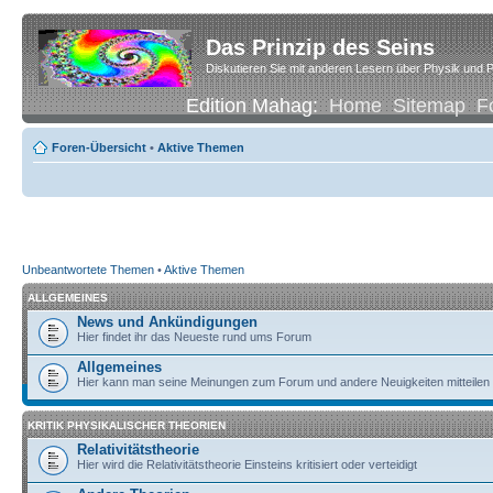
Das Prinzip des Seins
Diskutieren Sie mit anderen Lesern über Physik und P
Edition Mahag:
Home
Sitemap
F
Foren-Übersicht
•
Aktive Themen
Unbeantwortete Themen
•
Aktive Themen
ALLGEMEINES
News und Ankündigungen
Hier findet ihr das Neueste rund ums Forum
Allgemeines
Hier kann man seine Meinungen zum Forum und andere Neuigkeiten mitteilen
KRITIK PHYSIKALISCHER THEORIEN
Relativitätstheorie
Hier wird die Relativitätstheorie Einsteins kritisiert oder verteidigt