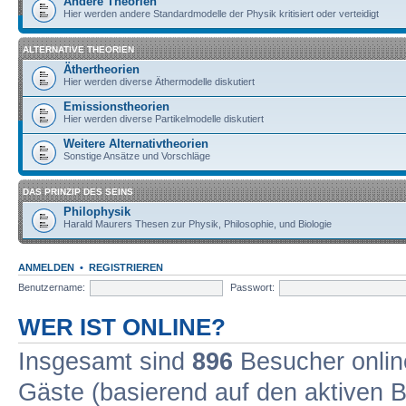
Andere Theorien
Hier werden andere Standardmodelle der Physik kritisiert oder verteidigt
ALTERNATIVE THEORIEN
Äthertheorien
Hier werden diverse Äthermodelle diskutiert
Emissionstheorien
Hier werden diverse Partikelmodelle diskutiert
Weitere Alternativtheorien
Sonstige Ansätze und Vorschläge
DAS PRINZIP DES SEINS
Philophysik
Harald Maurers Thesen zur Physik, Philosophie, und Biologie
ANMELDEN
•
REGISTRIEREN
Benutzername:
Passwort:
WER IST ONLINE?
Insgesamt sind
896
Besucher online
Gäste (basierend auf den aktiven B