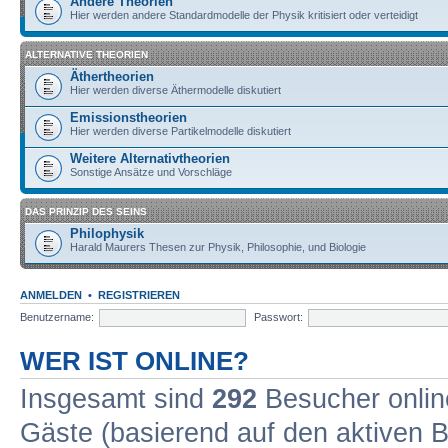
Andere Theorien
Hier werden andere Standardmodelle der Physik kritisiert oder verteidigt
ALTERNATIVE THEORIEN
Äthertheorien
Hier werden diverse Äthermodelle diskutiert
Emissionstheorien
Hier werden diverse Partikelmodelle diskutiert
Weitere Alternativtheorien
Sonstige Ansätze und Vorschläge
DAS PRINZIP DES SEINS
Philophysik
Harald Maurers Thesen zur Physik, Philosophie, und Biologie
ANMELDEN
•
REGISTRIEREN
Benutzername:
Passwort:
WER IST ONLINE?
Insgesamt sind
292
Besucher online
Gäste (basierend auf den aktiven B