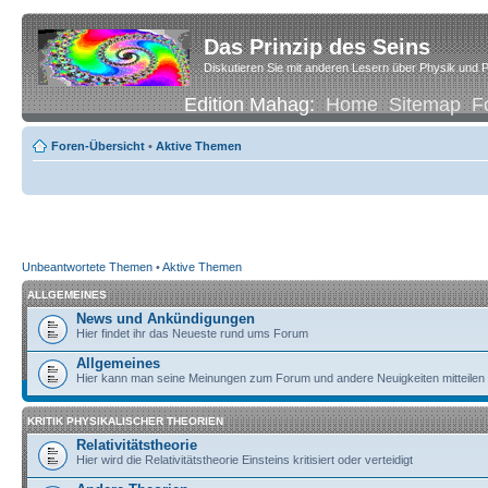
Das Prinzip des Seins
Diskutieren Sie mit anderen Lesern über Physik und P
Edition Mahag:
Home
Sitemap
F
Foren-Übersicht
•
Aktive Themen
Unbeantwortete Themen
•
Aktive Themen
ALLGEMEINES
News und Ankündigungen
Hier findet ihr das Neueste rund ums Forum
Allgemeines
Hier kann man seine Meinungen zum Forum und andere Neuigkeiten mitteilen
KRITIK PHYSIKALISCHER THEORIEN
Relativitätstheorie
Hier wird die Relativitätstheorie Einsteins kritisiert oder verteidigt