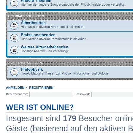
Andere Theorien
Hier werden andere Standardmodelle der Physik kritisiert oder verteidigt
ALTERNATIVE THEORIEN
Äthertheorien
Hier werden diverse Äthermodelle diskutiert
Emissionstheorien
Hier werden diverse Partikelmodelle diskutiert
Weitere Alternativtheorien
Sonstige Ansätze und Vorschläge
DAS PRINZIP DES SEINS
Philophysik
Harald Maurers Thesen zur Physik, Philosophie, und Biologie
ANMELDEN
•
REGISTRIEREN
Benutzername:
Passwort:
WER IST ONLINE?
Insgesamt sind
179
Besucher online
Gäste (basierend auf den aktiven B