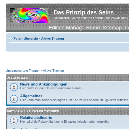
Das Prinzip des Seins
Diskutieren Sie mit anderen Lesern über Physik und P
Edition Mahag:
Home
Sitemap
F
Foren-Übersicht
•
Aktive Themen
Unbeantwortete Themen
•
Aktive Themen
ALLGEMEINES
News und Ankündigungen
Hier findet ihr das Neueste rund ums Forum
Allgemeines
Hier kann man seine Meinungen zum Forum und andere Neuigkeiten mitteilen
KRITIK PHYSIKALISCHER THEORIEN
Relativitätstheorie
Hier wird die Relativitätstheorie Einsteins kritisiert oder verteidigt