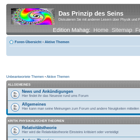
Das Prinzip des Seins
Diskutieren Sie mit anderen Lesern über Physik und P
Edition Mahag:
Home
Sitemap
F
Foren-Übersicht
•
Aktive Themen
Unbeantwortete Themen
•
Aktive Themen
ALLGEMEINES
News und Ankündigungen
Hier findet ihr das Neueste rund ums Forum
Allgemeines
Hier kann man seine Meinungen zum Forum und andere Neuigkeiten mitteilen
KRITIK PHYSIKALISCHER THEORIEN
Relativitätstheorie
Hier wird die Relativitätstheorie Einsteins kritisiert oder verteidigt