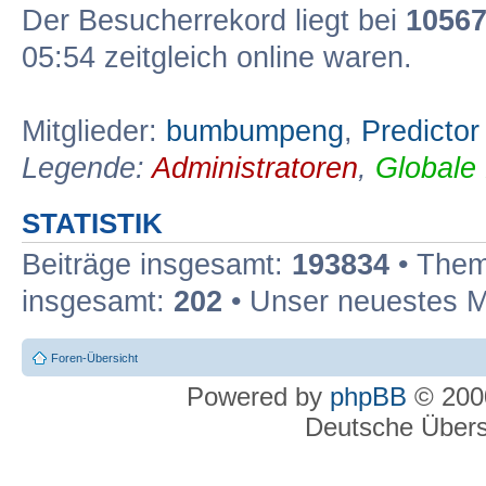
Der Besucherrekord liegt bei
1056
05:54 zeitgleich online waren.
Mitglieder:
bumbumpeng
,
Predictor
Legende:
Administratoren
,
Globale
STATISTIK
Beiträge insgesamt:
193834
• Them
insgesamt:
202
• Unser neuestes M
Foren-Übersicht
Powered by
phpBB
© 2000
Deutsche Über