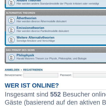
Andere Theorien
Hier werden andere Standardmodelle der Physik kritisiert oder verteidigt
ALTERNATIVE THEORIEN
Äthertheorien
Hier werden diverse Äthermodelle diskutiert
Emissionstheorien
Hier werden diverse Partikelmodelle diskutiert
Weitere Alternativtheorien
Sonstige Ansätze und Vorschläge
DAS PRINZIP DES SEINS
Philophysik
Harald Maurers Thesen zur Physik, Philosophie, und Biologie
ANMELDEN
•
REGISTRIEREN
Benutzername:
Passwort:
WER IST ONLINE?
Insgesamt sind
552
Besucher online
Gäste (basierend auf den aktiven B