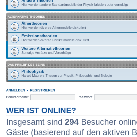
Andere Theorien
Hier werden andere Standardmodelle der Physik kritisiert oder verteidigt
ALTERNATIVE THEORIEN
Äthertheorien
Hier werden diverse Äthermodelle diskutiert
Emissionstheorien
Hier werden diverse Partikelmodelle diskutiert
Weitere Alternativtheorien
Sonstige Ansätze und Vorschläge
DAS PRINZIP DES SEINS
Philophysik
Harald Maurers Thesen zur Physik, Philosophie, und Biologie
ANMELDEN
•
REGISTRIEREN
Benutzername:
Passwort:
WER IST ONLINE?
Insgesamt sind
294
Besucher online
Gäste (basierend auf den aktiven B