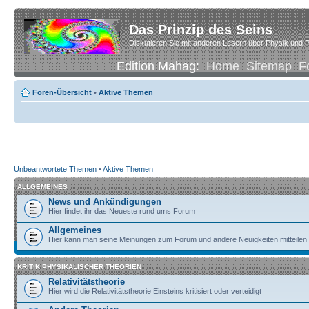
Das Prinzip des Seins
Diskutieren Sie mit anderen Lesern über Physik und P
Edition Mahag:
Home
Sitemap
F
Foren-Übersicht
•
Aktive Themen
Unbeantwortete Themen
•
Aktive Themen
ALLGEMEINES
News und Ankündigungen
Hier findet ihr das Neueste rund ums Forum
Allgemeines
Hier kann man seine Meinungen zum Forum und andere Neuigkeiten mitteilen
KRITIK PHYSIKALISCHER THEORIEN
Relativitätstheorie
Hier wird die Relativitätstheorie Einsteins kritisiert oder verteidigt