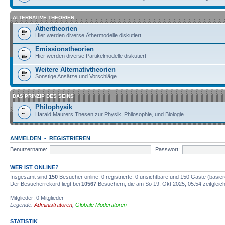
ALTERNATIVE THEORIEN
Äthertheorien
Hier werden diverse Äthermodelle diskutiert
Emissionstheorien
Hier werden diverse Partikelmodelle diskutiert
Weitere Alternativtheorien
Sonstige Ansätze und Vorschläge
DAS PRINZIP DES SEINS
Philophysik
Harald Maurers Thesen zur Physik, Philosophie, und Biologie
ANMELDEN
•
REGISTRIEREN
Benutzername:
Passwort:
WER IST ONLINE?
Insgesamt sind
150
Besucher online: 0 registrierte, 0 unsichtbare und 150 Gäste (basie
Der Besucherrekord liegt bei
10567
Besuchern, die am So 19. Okt 2025, 05:54 zeitgleich
Mitglieder: 0 Mitglieder
Legende:
Administratoren
,
Globale Moderatoren
STATISTIK