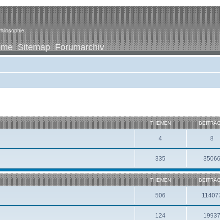
hilosophie
ome
Sitemap
Forumarchiv
THEMEN
BEITRÄ
4
8
335
3506
THEMEN
BEITRÄ
506
11407
124
1993