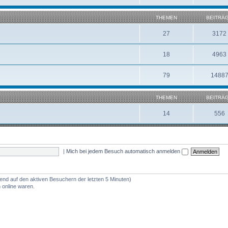
THEMEN
BEITRÄ
27
3172
18
4963
79
1488
THEMEN
BEITRÄ
14
556
|
Mich bei jedem Besuch automatisch anmelden
rend auf den aktiven Besuchern der letzten 5 Minuten)
 online waren.