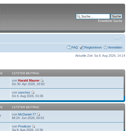
Erweiterte Suche
FAQ
Registrieren
Anmelden
Aktuelle Zeit: Sa 8. Aug 2026, 14:14
GE
LETZTER BEITRAG
von
Harald Maurer
Do 30. Apr 2026, 18:50
von
sanchez
6
Do 6. Aug 2026, 01:06
GE
LETZTER BEITRAG
von
McDaniel-77
7
Mi 24. Jun 2026, 00:01
von
Predictor
7
Sa 8. Aug 2026, 13:36