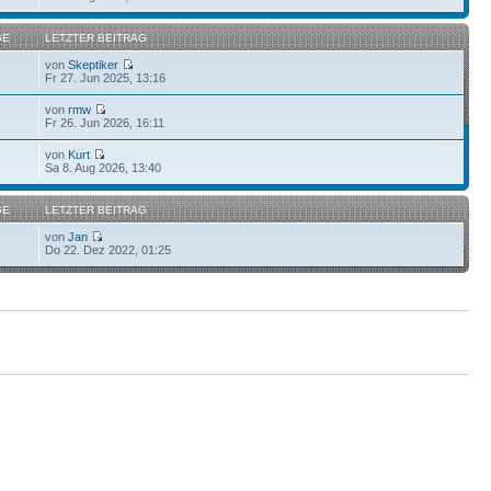
GE
LETZTER BEITRAG
von
Skeptiker
Fr 27. Jun 2025, 13:16
von
rmw
Fr 26. Jun 2026, 16:11
von
Kurt
7
Sa 8. Aug 2026, 13:40
GE
LETZTER BEITRAG
von
Jan
Do 22. Dez 2022, 01:25