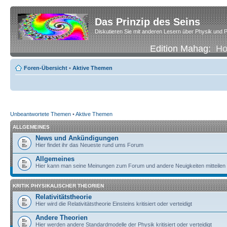
Das Prinzip des Seins
Diskutieren Sie mit anderen Lesern über Physik und P
Edition Mahag:
H
Foren-Übersicht
•
Aktive Themen
Unbeantwortete Themen
•
Aktive Themen
ALLGEMEINES
News und Ankündigungen
Hier findet ihr das Neueste rund ums Forum
Allgemeines
Hier kann man seine Meinungen zum Forum und andere Neuigkeiten mitteilen
KRITIK PHYSIKALISCHER THEORIEN
Relativitätstheorie
Hier wird die Relativitätstheorie Einsteins kritisiert oder verteidigt
Andere Theorien
Hier werden andere Standardmodelle der Physik kritisiert oder verteidigt