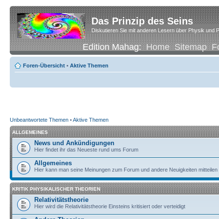
Das Prinzip des Seins
Diskutieren Sie mit anderen Lesern über Physik und P
Edition Mahag:
Home
Sitemap
F
Foren-Übersicht
•
Aktive Themen
Unbeantwortete Themen
•
Aktive Themen
ALLGEMEINES
News und Ankündigungen
Hier findet ihr das Neueste rund ums Forum
Allgemeines
Hier kann man seine Meinungen zum Forum und andere Neuigkeiten mitteilen
KRITIK PHYSIKALISCHER THEORIEN
Relativitätstheorie
Hier wird die Relativitätstheorie Einsteins kritisiert oder verteidigt