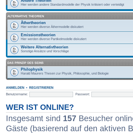
Andere Theorien
Hier werden andere Standardmodelle der Physik kritisiert oder verteidigt
ALTERNATIVE THEORIEN
Äthertheorien
Hier werden diverse Äthermodelle diskutiert
Emissionstheorien
Hier werden diverse Partikelmodelle diskutiert
Weitere Alternativtheorien
Sonstige Ansätze und Vorschläge
DAS PRINZIP DES SEINS
Philophysik
Harald Maurers Thesen zur Physik, Philosophie, und Biologie
ANMELDEN
•
REGISTRIEREN
Benutzername:
Passwort:
WER IST ONLINE?
Insgesamt sind
157
Besucher online
Gäste (basierend auf den aktiven B