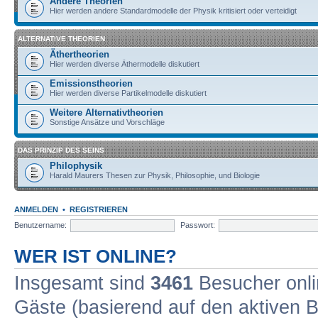
Andere Theorien
Hier werden andere Standardmodelle der Physik kritisiert oder verteidigt
ALTERNATIVE THEORIEN
Äthertheorien
Hier werden diverse Äthermodelle diskutiert
Emissionstheorien
Hier werden diverse Partikelmodelle diskutiert
Weitere Alternativtheorien
Sonstige Ansätze und Vorschläge
DAS PRINZIP DES SEINS
Philophysik
Harald Maurers Thesen zur Physik, Philosophie, und Biologie
ANMELDEN
•
REGISTRIEREN
Benutzername:
Passwort:
WER IST ONLINE?
Insgesamt sind
3461
Besucher onlin
Gäste (basierend auf den aktiven B