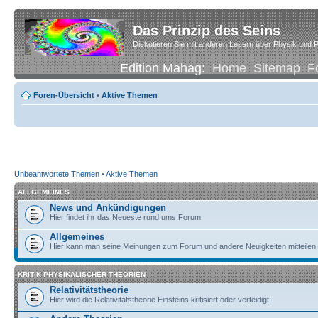
Das Prinzip des Seins
Diskutieren Sie mit anderen Lesern über Physik und P
Edition Mahag:
Home
Sitemap
F
Foren-Übersicht
•
Aktive Themen
Unbeantwortete Themen
•
Aktive Themen
ALLGEMEINES
News und Ankündigungen
Hier findet ihr das Neueste rund ums Forum
Allgemeines
Hier kann man seine Meinungen zum Forum und andere Neuigkeiten mitteilen
KRITIK PHYSIKALISCHER THEORIEN
Relativitätstheorie
Hier wird die Relativitätstheorie Einsteins kritisiert oder verteidigt