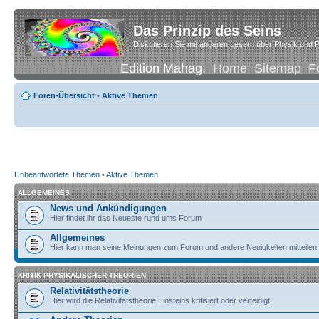
Das Prinzip des Seins
Diskutieren Sie mit anderen Lesern über Physik und P
Edition Mahag:
Home
Sitemap
F
Foren-Übersicht
•
Aktive Themen
Unbeantwortete Themen
•
Aktive Themen
ALLGEMEINES
News und Ankündigungen
Hier findet ihr das Neueste rund ums Forum
Allgemeines
Hier kann man seine Meinungen zum Forum und andere Neuigkeiten mitteilen
KRITIK PHYSIKALISCHER THEORIEN
Relativitätstheorie
Hier wird die Relativitätstheorie Einsteins kritisiert oder verteidigt