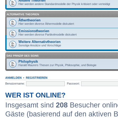
Andere Theorien
Hier werden andere Standardmodelle der Physik kritisiert oder verteidigt
ALTERNATIVE THEORIEN
Äthertheorien
Hier werden diverse Äthermodelle diskutiert
Emissionstheorien
Hier werden diverse Partikelmodelle diskutiert
Weitere Alternativtheorien
Sonstige Ansätze und Vorschläge
DAS PRINZIP DES SEINS
Philophysik
Harald Maurers Thesen zur Physik, Philosophie, und Biologie
ANMELDEN
•
REGISTRIEREN
Benutzername:
Passwort:
WER IST ONLINE?
Insgesamt sind
208
Besucher online
Gäste (basierend auf den aktiven B