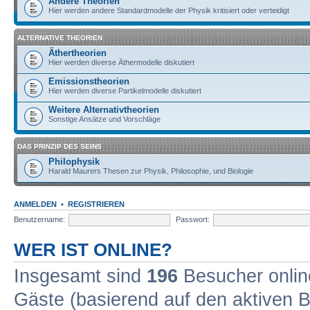
Andere Theorien
Hier werden andere Standardmodelle der Physik kritisiert oder verteidigt
ALTERNATIVE THEORIEN
Äthertheorien
Hier werden diverse Äthermodelle diskutiert
Emissionstheorien
Hier werden diverse Partikelmodelle diskutiert
Weitere Alternativtheorien
Sonstige Ansätze und Vorschläge
DAS PRINZIP DES SEINS
Philophysik
Harald Maurers Thesen zur Physik, Philosophie, und Biologie
ANMELDEN
•
REGISTRIEREN
Benutzername:
Passwort:
WER IST ONLINE?
Insgesamt sind
196
Besucher online
Gäste (basierend auf den aktiven B