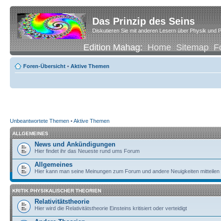
Das Prinzip des Seins
Diskutieren Sie mit anderen Lesern über Physik und P
Edition Mahag:
Home
Sitemap
F
Foren-Übersicht
•
Aktive Themen
Unbeantwortete Themen
•
Aktive Themen
ALLGEMEINES
News und Ankündigungen
Hier findet ihr das Neueste rund ums Forum
Allgemeines
Hier kann man seine Meinungen zum Forum und andere Neuigkeiten mitteilen
KRITIK PHYSIKALISCHER THEORIEN
Relativitätstheorie
Hier wird die Relativitätstheorie Einsteins kritisiert oder verteidigt