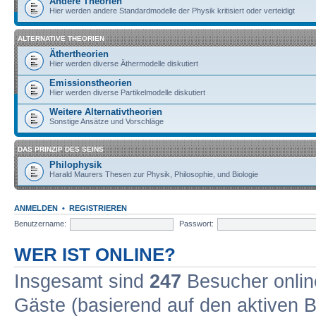
Andere Theorien
Hier werden andere Standardmodelle der Physik kritisiert oder verteidigt
ALTERNATIVE THEORIEN
Äthertheorien
Hier werden diverse Äthermodelle diskutiert
Emissionstheorien
Hier werden diverse Partikelmodelle diskutiert
Weitere Alternativtheorien
Sonstige Ansätze und Vorschläge
DAS PRINZIP DES SEINS
Philophysik
Harald Maurers Thesen zur Physik, Philosophie, und Biologie
ANMELDEN
•
REGISTRIEREN
Benutzername:
Passwort:
WER IST ONLINE?
Insgesamt sind
247
Besucher online
Gäste (basierend auf den aktiven B