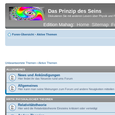
Das Prinzip des Seins
Diskutieren Sie mit anderen Lesern über Physik und P
Edition Mahag:
Home
Sitemap
F
Foren-Übersicht
•
Aktive Themen
Unbeantwortete Themen
•
Aktive Themen
ALLGEMEINES
News und Ankündigungen
Hier findet ihr das Neueste rund ums Forum
Allgemeines
Hier kann man seine Meinungen zum Forum und andere Neuigkeiten mitteilen
KRITIK PHYSIKALISCHER THEORIEN
Relativitätstheorie
Hier wird die Relativitätstheorie Einsteins kritisiert oder verteidigt