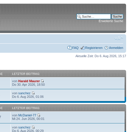
Erweiterte Suche
FAQ
Registrieren
Anmelden
Aktuelle Zeit: Do 6. Aug 2026, 15:17
GE
LETZTER BEITRAG
von
Harald Maurer
Do 30. Apr 2026, 18:50
von
sanchez
6
Do 6. Aug 2026, 01:06
GE
LETZTER BEITRAG
von
McDaniel-77
7
Mi 24. Jun 2026, 00:01
von
sanchez
7
Do 6. Aug 2026, 00:29