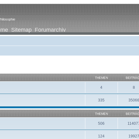
hilosophie
ome
Sitemap
Forumarchiv
THEMEN
BEITRÄ
4
8
335
3506
THEMEN
BEITRÄ
506
11407
124
1992