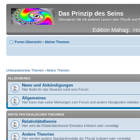
Das Prinzip des Seins
Diskutieren Sie mit anderen Lesern über Physik und P
Edition Mahag:
H
Foren-Übersicht
•
Aktive Themen
Unbeantwortete Themen
•
Aktive Themen
ALLGEMEINES
News und Ankündigungen
Hier findet ihr das Neueste rund ums Forum
Allgemeines
Hier kann man seine Meinungen zum Forum und andere Neuigkeiten mitteilen
KRITIK PHYSIKALISCHER THEORIEN
Relativitätstheorie
Hier wird die Relativitätstheorie Einsteins kritisiert oder verteidigt
Andere Theorien
Hier werden andere Standardmodelle der Physik kritisiert oder verteidigt