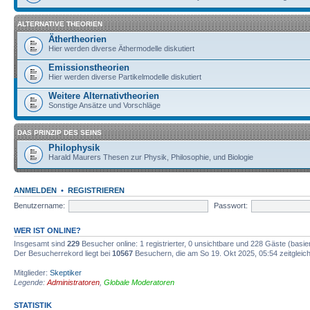
ALTERNATIVE THEORIEN
Äthertheorien
Hier werden diverse Äthermodelle diskutiert
Emissionstheorien
Hier werden diverse Partikelmodelle diskutiert
Weitere Alternativtheorien
Sonstige Ansätze und Vorschläge
DAS PRINZIP DES SEINS
Philophysik
Harald Maurers Thesen zur Physik, Philosophie, und Biologie
ANMELDEN
•
REGISTRIEREN
Benutzername:
Passwort:
WER IST ONLINE?
Insgesamt sind
229
Besucher online: 1 registrierter, 0 unsichtbare und 228 Gäste (basi
Der Besucherrekord liegt bei
10567
Besuchern, die am So 19. Okt 2025, 05:54 zeitgleich
Mitglieder:
Skeptiker
Legende:
Administratoren
,
Globale Moderatoren
STATISTIK