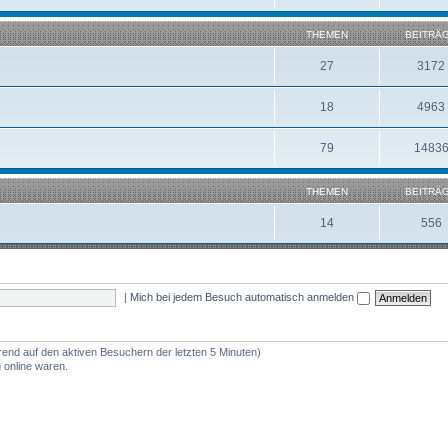
THEMEN
BEITRÄ
27
3172
18
4963
79
1483
THEMEN
BEITRÄ
14
556
|
Mich bei jedem Besuch automatisch anmelden
erend auf den aktiven Besuchern der letzten 5 Minuten)
 online waren.