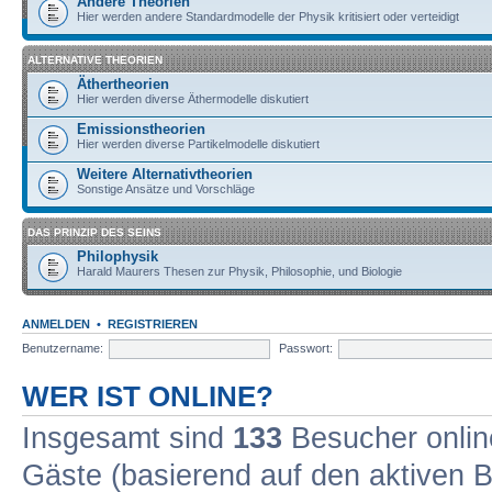
Andere Theorien
Hier werden andere Standardmodelle der Physik kritisiert oder verteidigt
ALTERNATIVE THEORIEN
Äthertheorien
Hier werden diverse Äthermodelle diskutiert
Emissionstheorien
Hier werden diverse Partikelmodelle diskutiert
Weitere Alternativtheorien
Sonstige Ansätze und Vorschläge
DAS PRINZIP DES SEINS
Philophysik
Harald Maurers Thesen zur Physik, Philosophie, und Biologie
ANMELDEN
•
REGISTRIEREN
Benutzername:
Passwort:
WER IST ONLINE?
Insgesamt sind
133
Besucher online
Gäste (basierend auf den aktiven B