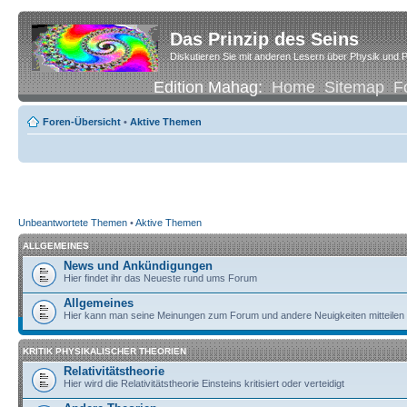
Das Prinzip des Seins
Diskutieren Sie mit anderen Lesern über Physik und P
Edition Mahag:
Home
Sitemap
F
Foren-Übersicht
•
Aktive Themen
Unbeantwortete Themen
•
Aktive Themen
ALLGEMEINES
News und Ankündigungen
Hier findet ihr das Neueste rund ums Forum
Allgemeines
Hier kann man seine Meinungen zum Forum und andere Neuigkeiten mitteilen
KRITIK PHYSIKALISCHER THEORIEN
Relativitätstheorie
Hier wird die Relativitätstheorie Einsteins kritisiert oder verteidigt