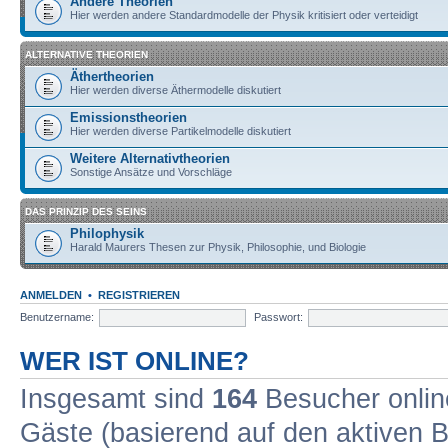
Andere Theorien
Hier werden andere Standardmodelle der Physik kritisiert oder verteidigt
ALTERNATIVE THEORIEN
Äthertheorien
Hier werden diverse Äthermodelle diskutiert
Emissionstheorien
Hier werden diverse Partikelmodelle diskutiert
Weitere Alternativtheorien
Sonstige Ansätze und Vorschläge
DAS PRINZIP DES SEINS
Philophysik
Harald Maurers Thesen zur Physik, Philosophie, und Biologie
ANMELDEN
•
REGISTRIEREN
Benutzername:
Passwort:
WER IST ONLINE?
Insgesamt sind
164
Besucher online
Gäste (basierend auf den aktiven B