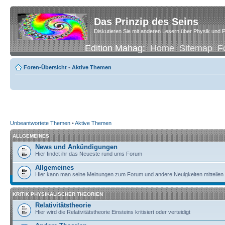
Das Prinzip des Seins
Diskutieren Sie mit anderen Lesern über Physik und P
Edition Mahag:
Home
Sitemap
F
Foren-Übersicht
•
Aktive Themen
Unbeantwortete Themen
•
Aktive Themen
ALLGEMEINES
News und Ankündigungen
Hier findet ihr das Neueste rund ums Forum
Allgemeines
Hier kann man seine Meinungen zum Forum und andere Neuigkeiten mitteilen
KRITIK PHYSIKALISCHER THEORIEN
Relativitätstheorie
Hier wird die Relativitätstheorie Einsteins kritisiert oder verteidigt