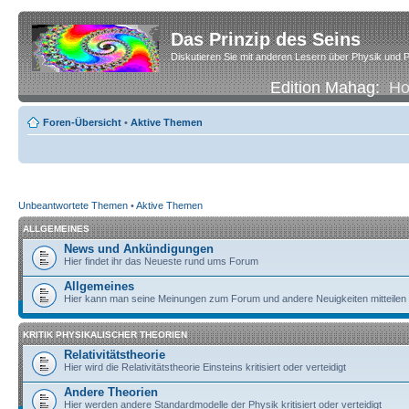
Das Prinzip des Seins
Diskutieren Sie mit anderen Lesern über Physik und P
Edition Mahag:
H
Foren-Übersicht
•
Aktive Themen
Unbeantwortete Themen
•
Aktive Themen
ALLGEMEINES
News und Ankündigungen
Hier findet ihr das Neueste rund ums Forum
Allgemeines
Hier kann man seine Meinungen zum Forum und andere Neuigkeiten mitteilen
KRITIK PHYSIKALISCHER THEORIEN
Relativitätstheorie
Hier wird die Relativitätstheorie Einsteins kritisiert oder verteidigt
Andere Theorien
Hier werden andere Standardmodelle der Physik kritisiert oder verteidigt