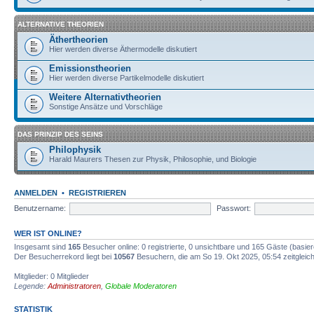
ALTERNATIVE THEORIEN
Äthertheorien
Hier werden diverse Äthermodelle diskutiert
Emissionstheorien
Hier werden diverse Partikelmodelle diskutiert
Weitere Alternativtheorien
Sonstige Ansätze und Vorschläge
DAS PRINZIP DES SEINS
Philophysik
Harald Maurers Thesen zur Physik, Philosophie, und Biologie
ANMELDEN
•
REGISTRIEREN
Benutzername:
Passwort:
WER IST ONLINE?
Insgesamt sind
165
Besucher online: 0 registrierte, 0 unsichtbare und 165 Gäste (basie
Der Besucherrekord liegt bei
10567
Besuchern, die am So 19. Okt 2025, 05:54 zeitgleich
Mitglieder: 0 Mitglieder
Legende:
Administratoren
,
Globale Moderatoren
STATISTIK