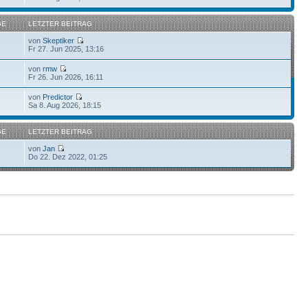
GE
LETZTER BEITRAG
von
Skeptiker
Fr 27. Jun 2025, 13:16
von
rmw
Fr 26. Jun 2026, 16:11
von
Predictor
4
Sa 8. Aug 2026, 18:15
GE
LETZTER BEITRAG
von
Jan
Do 22. Dez 2022, 01:25