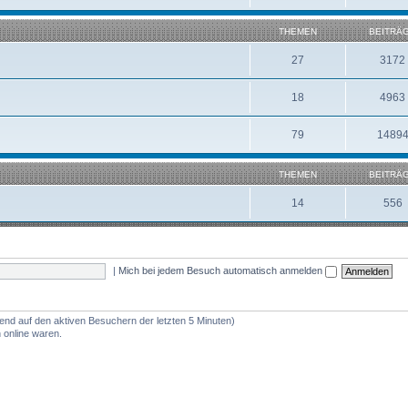
THEMEN
BEITRÄ
27
3172
18
4963
79
1489
THEMEN
BEITRÄ
14
556
|
Mich bei jedem Besuch automatisch anmelden
rend auf den aktiven Besuchern der letzten 5 Minuten)
 online waren.