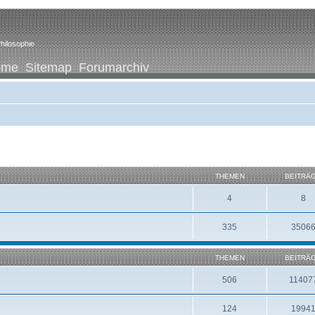
hilosophie
ome
Sitemap
Forumarchiv
THEMEN
BEITRÄ
4
8
335
3506
THEMEN
BEITRÄ
506
11407
124
1994