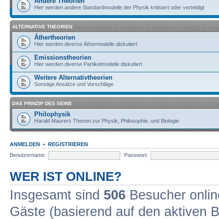
Andere Theorien
Hier werden andere Standardmodelle der Physik kritisiert oder verteidigt
ALTERNATIVE THEORIEN
Äthertheorien
Hier werden diverse Äthermodelle diskutiert
Emissionstheorien
Hier werden diverse Partikelmodelle diskutiert
Weitere Alternativtheorien
Sonstige Ansätze und Vorschläge
DAS PRINZIP DES SEINS
Philophysik
Harald Maurers Thesen zur Physik, Philosophie, und Biologie
ANMELDEN
•
REGISTRIEREN
Benutzername:
Passwort:
WER IST ONLINE?
Insgesamt sind
506
Besucher online
Gäste (basierend auf den aktiven B