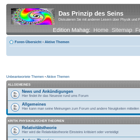
Das Prinzip des Seins
Diskutieren Sie mit anderen Lesern über Physik und P
Edition Mahag:
Home
Sitemap
F
Foren-Übersicht
•
Aktive Themen
Unbeantwortete Themen
•
Aktive Themen
ALLGEMEINES
News und Ankündigungen
Hier findet ihr das Neueste rund ums Forum
Allgemeines
Hier kann man seine Meinungen zum Forum und andere Neuigkeiten mitteilen
KRITIK PHYSIKALISCHER THEORIEN
Relativitätstheorie
Hier wird die Relativitätstheorie Einsteins kritisiert oder verteidigt