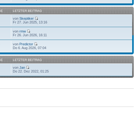
GE
LETZTER BEITRAG
von
Skeptiker
Fr 27. Jun 2025, 13:16
von
rmw
Fr 26. Jun 2026, 16:11
von
Predictor
7
Do 6. Aug 2026, 07:04
GE
LETZTER BEITRAG
von
Jan
Do 22. Dez 2022, 01:25