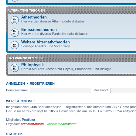
ALTERNATIVE THEORIEN
Äthertheorien
Hier werden diverse Äthermodelle diskutiert
Emissionstheorien
Hier werden diverse Partikelmodelle diskutiert
Weitere Alternativtheorien
Sonstige Ansätze und Vorschläge
DAS PRINZIP DES SEINS
Philophysik
Harald Maurers Thesen zur Physik, Philosophie, und Biologie
ANMELDEN
•
REGISTRIEREN
Benutzername:
Passwort:
WER IST ONLINE?
Insgesamt sind
2448
Besucher online: 1 registrierter, 0 unsichtbare und 2447 Gäste (ba
Der Besucherrekord liegt bei
10567
Besuchern, die am So 19. Okt 2025, 05:54 zeitgleich
Mitglieder:
Predictor
Legende:
Administratoren
,
Globale Moderatoren
STATISTIK