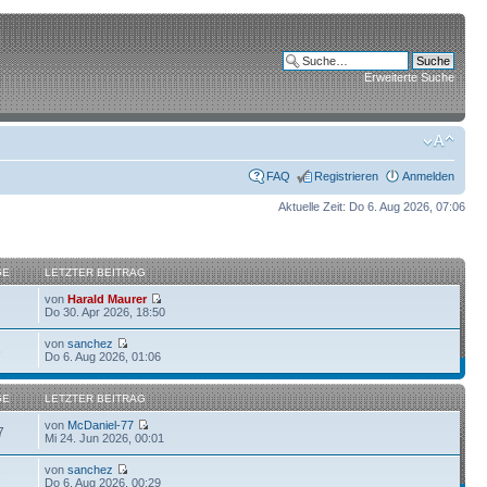
Erweiterte Suche
FAQ
Registrieren
Anmelden
Aktuelle Zeit: Do 6. Aug 2026, 07:06
GE
LETZTER BEITRAG
von
Harald Maurer
Do 30. Apr 2026, 18:50
von
sanchez
6
Do 6. Aug 2026, 01:06
GE
LETZTER BEITRAG
von
McDaniel-77
7
Mi 24. Jun 2026, 00:01
von
sanchez
7
Do 6. Aug 2026, 00:29