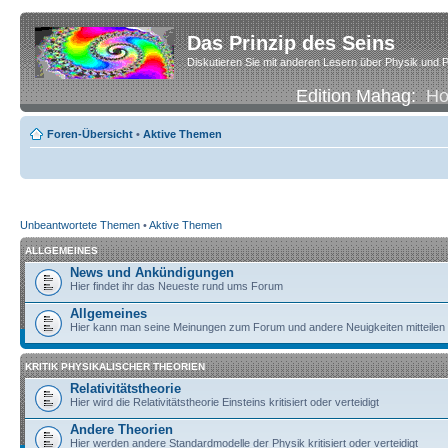
Das Prinzip des Seins
Diskutieren Sie mit anderen Lesern über Physik und P
Edition Mahag:
H
Foren-Übersicht
•
Aktive Themen
Unbeantwortete Themen
•
Aktive Themen
ALLGEMEINES
News und Ankündigungen
Hier findet ihr das Neueste rund ums Forum
Allgemeines
Hier kann man seine Meinungen zum Forum und andere Neuigkeiten mitteilen
KRITIK PHYSIKALISCHER THEORIEN
Relativitätstheorie
Hier wird die Relativitätstheorie Einsteins kritisiert oder verteidigt
Andere Theorien
Hier werden andere Standardmodelle der Physik kritisiert oder verteidigt