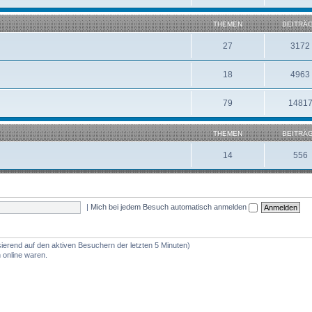
THEMEN
BEITRÄ
27
3172
18
4963
79
1481
THEMEN
BEITRÄ
14
556
|
Mich bei jedem Besuch automatisch anmelden
sierend auf den aktiven Besuchern der letzten 5 Minuten)
 online waren.