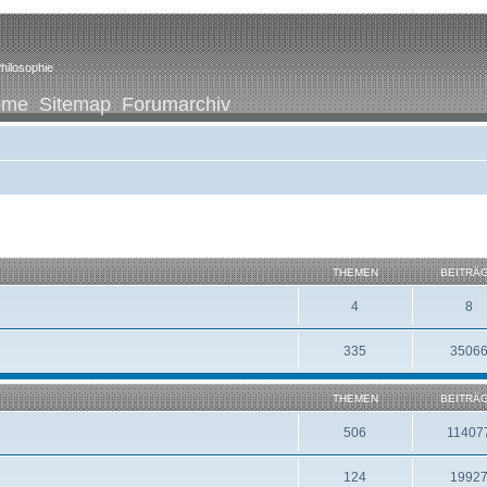
hilosophie
ome
Sitemap
Forumarchiv
THEMEN
BEITRÄ
4
8
335
3506
THEMEN
BEITRÄ
506
11407
124
1992