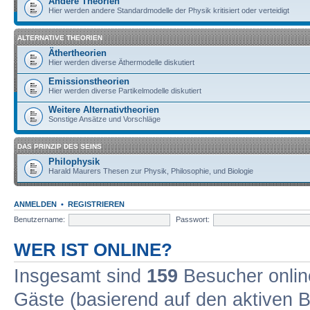
Andere Theorien
Hier werden andere Standardmodelle der Physik kritisiert oder verteidigt
ALTERNATIVE THEORIEN
Äthertheorien
Hier werden diverse Äthermodelle diskutiert
Emissionstheorien
Hier werden diverse Partikelmodelle diskutiert
Weitere Alternativtheorien
Sonstige Ansätze und Vorschläge
DAS PRINZIP DES SEINS
Philophysik
Harald Maurers Thesen zur Physik, Philosophie, und Biologie
ANMELDEN
•
REGISTRIEREN
Benutzername:
Passwort:
WER IST ONLINE?
Insgesamt sind
159
Besucher online
Gäste (basierend auf den aktiven B