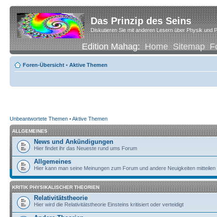
Das Prinzip des Seins
Diskutieren Sie mit anderen Lesern über Physik und P
Edition Mahag:
Home
Sitemap
F
Foren-Übersicht
•
Aktive Themen
Unbeantwortete Themen
•
Aktive Themen
ALLGEMEINES
News und Ankündigungen
Hier findet ihr das Neueste rund ums Forum
Allgemeines
Hier kann man seine Meinungen zum Forum und andere Neuigkeiten mitteilen
KRITIK PHYSIKALISCHER THEORIEN
Relativitätstheorie
Hier wird die Relativitätstheorie Einsteins kritisiert oder verteidigt