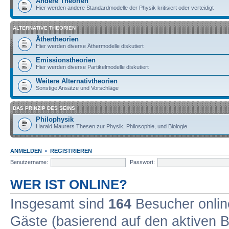
Andere Theorien
Hier werden andere Standardmodelle der Physik kritisiert oder verteidigt
ALTERNATIVE THEORIEN
Äthertheorien
Hier werden diverse Äthermodelle diskutiert
Emissionstheorien
Hier werden diverse Partikelmodelle diskutiert
Weitere Alternativtheorien
Sonstige Ansätze und Vorschläge
DAS PRINZIP DES SEINS
Philophysik
Harald Maurers Thesen zur Physik, Philosophie, und Biologie
ANMELDEN
•
REGISTRIEREN
Benutzername:
Passwort:
WER IST ONLINE?
Insgesamt sind
164
Besucher online
Gäste (basierend auf den aktiven B