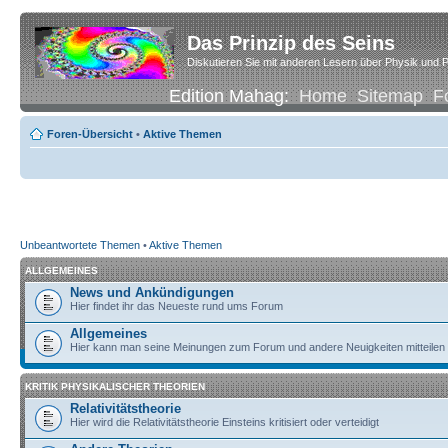
Das Prinzip des Seins
Diskutieren Sie mit anderen Lesern über Physik und P
Edition Mahag:
Home
Sitemap
F
Foren-Übersicht
•
Aktive Themen
Unbeantwortete Themen
•
Aktive Themen
ALLGEMEINES
News und Ankündigungen
Hier findet ihr das Neueste rund ums Forum
Allgemeines
Hier kann man seine Meinungen zum Forum und andere Neuigkeiten mitteilen
KRITIK PHYSIKALISCHER THEORIEN
Relativitätstheorie
Hier wird die Relativitätstheorie Einsteins kritisiert oder verteidigt