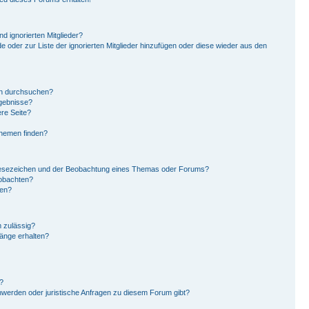
d ignorierten Mitglieder?
de oder zur Liste der ignorierten Mitglieder hinzufügen oder diese wieder aus den
en durchsuchen?
rgebnisse?
re Seite?
Themen finden?
Lesezeichen und der Beobachtung eines Themas oder Forums?
eobachten?
gen?
 zulässig?
hänge erhalten?
?
hwerden oder juristische Anfragen zu diesem Forum gibt?