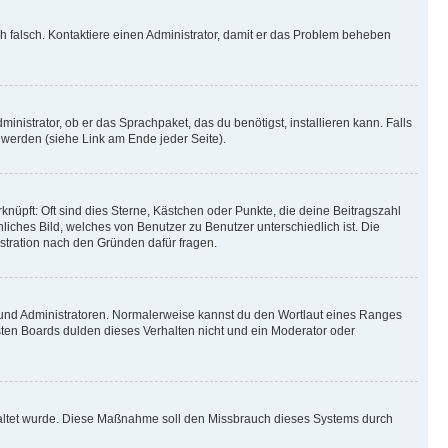
ich falsch. Kontaktiere einen Administrator, damit er das Problem beheben
inistrator, ob er das Sprachpaket, das du benötigst, installieren kann. Falls
 werden (siehe Link am Ende jeder Seite).
nüpft: Oft sind dies Sterne, Kästchen oder Punkte, die deine Beitragszahl
liches Bild, welches von Benutzer zu Benutzer unterschiedlich ist. Die
stration nach den Gründen dafür fragen.
n und Administratoren. Normalerweise kannst du den Wortlaut eines Ranges
sten Boards dulden dieses Verhalten nicht und ein Moderator oder
schaltet wurde. Diese Maßnahme soll den Missbrauch dieses Systems durch