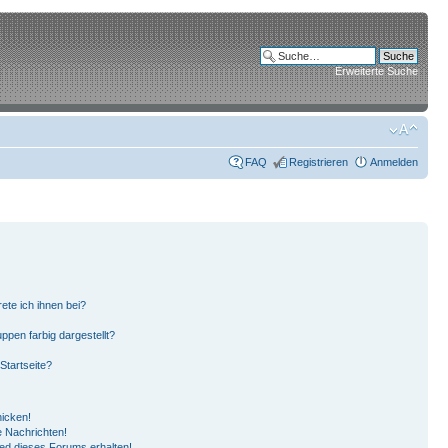
Erweiterte Suche
FAQ
Registrieren
Anmelden
ete ich ihnen bei?
pen farbig dargestellt?
Startseite?
hicken!
 Nachrichten!
ied dieses Forums erhalten!