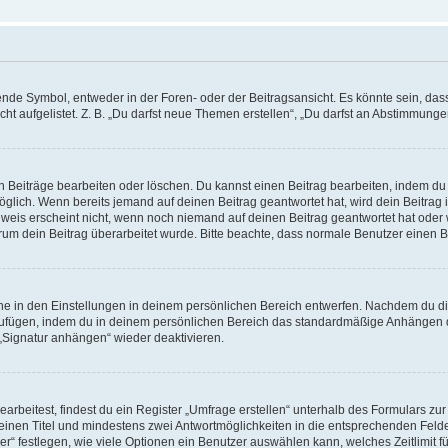
e Symbol, entweder in der Foren- oder der Beitragsansicht. Es könnte sein, dass e
t aufgelistet. Z. B. „Du darfst neue Themen erstellen“, „Du darfst an Abstimmung
n Beiträge bearbeiten oder löschen. Du kannst einen Beitrag bearbeiten, indem du
möglich. Wenn bereits jemand auf deinen Beitrag geantwortet hat, wird dein Beitra
nweis erscheint nicht, wenn noch niemand auf deinen Beitrag geantwortet hat oder 
 warum dein Beitrag überarbeitet wurde. Bitte beachte, dass normale Benutzer einen
e in den Einstellungen in deinem persönlichen Bereich entwerfen. Nachdem du die 
zufügen, indem du in deinem persönlichen Bereich das standardmäßige Anhängen d
 „Signatur anhängen“ wieder deaktivieren.
beitest, findest du ein Register „Umfrage erstellen“ unterhalb des Formulars zur 
t einen Titel und mindestens zwei Antwortmöglichkeiten in die entsprechenden Felde
r“ festlegen, wie viele Optionen ein Benutzer auswählen kann, welches Zeitlimit fü