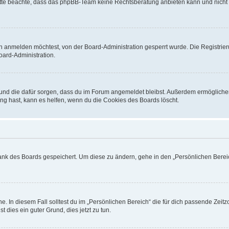
. Bitte beachte, dass das phpBB-Team keine Rechtsberatung anbieten kann und nicht d
h anmelden möchtest, von der Board-Administration gesperrt wurde. Die Registrie
ard-Administration.
t und die dafür sorgen, dass du im Forum angemeldet bleibst. Außerdem ermögliche
ng hast, kann es helfen, wenn du die Cookies des Boards löscht.
bank des Boards gespeichert. Um diese zu ändern, gehe in den „Persönlichen Bereic
e. In diesem Fall solltest du im „Persönlichen Bereich“ die für dich passende Zeitzo
t dies ein guter Grund, dies jetzt zu tun.