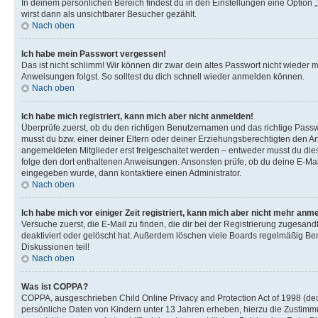
In deinem persönlichen Bereich findest du in den Einstellungen eine Option
wirst dann als unsichtbarer Besucher gezählt.
Nach oben
Ich habe mein Passwort vergessen!
Das ist nicht schlimm! Wir können dir zwar dein altes Passwort nicht wieder 
Anweisungen folgst. So solltest du dich schnell wieder anmelden können.
Nach oben
Ich habe mich registriert, kann mich aber nicht anmelden!
Überprüfe zuerst, ob du den richtigen Benutzernamen und das richtige Pas
musst du bzw. einer deiner Eltern oder deiner Erziehungsberechtigten den Anw
angemeldeten Mitglieder erst freigeschaltet werden – entweder musst du dies se
folge den dort enthaltenen Anweisungen. Ansonsten prüfe, ob du deine E-Mail
eingegeben wurde, dann kontaktiere einen Administrator.
Nach oben
Ich habe mich vor einiger Zeit registriert, kann mich aber nicht mehr anm
Versuche zuerst, die E-Mail zu finden, die dir bei der Registrierung zuges
deaktiviert oder gelöscht hat. Außerdem löschen viele Boards regelmäßig Ben
Diskussionen teil!
Nach oben
Was ist COPPA?
COPPA, ausgeschrieben Child Online Privacy and Protection Act of 1998 (deut
persönliche Daten von Kindern unter 13 Jahren erheben, hierzu die Zustimmu