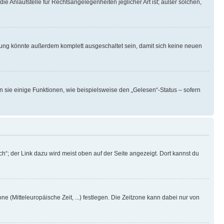
ie Anlaufstelle für Rechtsangelegenheiten jeglicher Art ist; außer solchen,
rung könnte außerdem komplett ausgeschaltet sein, damit sich keine neuen
n sie einige Funktionen, wie beispielsweise den „Gelesen“-Status – sofern
h“; der Link dazu wird meist oben auf der Seite angezeigt. Dort kannst du
ne (Mitteleuropäische Zeit, ...) festlegen. Die Zeitzone kann dabei nur von