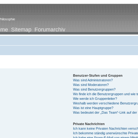
hilosophie
ome
Sitemap
Forumarchiv
Benutzer-Stufen und Gruppen
Was sind Administratoren?
Was sind Moderatoren?
Was sind Benutzergruppen?
Wo finde ich die Benutzergruppen und wie tr
Wie werde ich Gruppenleiter?
Weshalb werden verschiedene Benutzergrup
Was ist eine Hauptgruppe?
Was bedeutet der „Das Team“-Link auf der 
Private Nachrichten
Ich kann keine Privaten Nachrichten versc
Ich bekomme ständig unerwünschte Private
Ich habe eine Spam-E-Mail von einem Mitgl