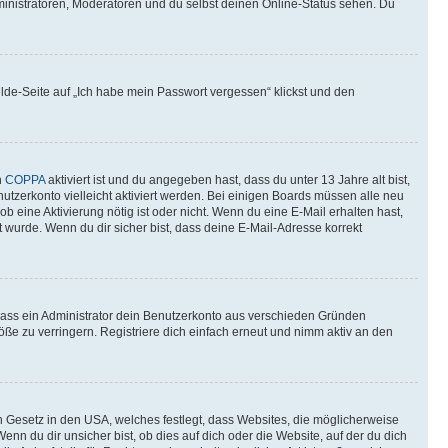
ministratoren, Moderatoren und du selbst deinen Online-Status sehen. Du
elde-Seite auf „Ich habe mein Passwort vergessen“ klickst und den
n
COPPA
aktiviert ist und du angegeben hast, dass du unter 13 Jahre alt bist,
utzerkonto vielleicht aktiviert werden. Bei einigen Boards müssen alle neu
ob eine Aktivierung nötig ist oder nicht. Wenn du eine E-Mail erhalten hast,
 wurde. Wenn du dir sicher bist, dass deine E-Mail-Adresse korrekt
 dass ein Administrator dein Benutzerkonto aus verschieden Gründen
ße zu verringern. Registriere dich einfach erneut und nimm aktiv an den
n Gesetz in den USA, welches festlegt, dass Websites, die möglicherweise
 du dir unsicher bist, ob dies auf dich oder die Website, auf der du dich