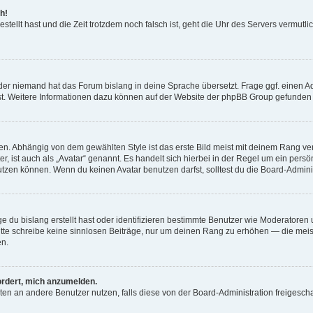
h!
estellt hast und die Zeit trotzdem noch falsch ist, geht die Uhr des Servers vermutl
der niemand hat das Forum bislang in deine Sprache übersetzt. Frage ggf. einen Adm
est. Weitere Informationen dazu können auf der Website der phpBB Group gefunden
. Abhängig von dem gewählten Style ist das erste Bild meist mit deinem Rang verk
, ist auch als „Avatar“ genannt. Es handelt sich hierbei in der Regel um ein persön
zen können. Wenn du keinen Avatar benutzen darfst, solltest du die Board-Admini
e du bislang erstellt hast oder identifizieren bestimmte Benutzer wie Moderatore
 Bitte schreibe keine sinnlosen Beiträge, nur um deinen Rang zu erhöhen — die mei
en.
ordert, mich anzumelden.
ichten an andere Benutzer nutzen, falls diese von der Board-Administration freige