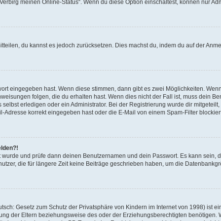
 „Verbirg meinen Online-Status“. Wenn du diese Option einschaltest, können nur Ad
mitteilen, du kannst es jedoch zurücksetzen. Dies machst du, indem du auf der Anm
swort eingegeben hast. Wenn diese stimmen, dann gibt es zwei Möglichkeiten. Wen
eisungen folgen, die du erhalten hast. Wenn dies nicht der Fall ist, muss dein Ben
lbst erledigen oder ein Administrator. Bei der Registrierung wurde dir mitgeteilt, 
-Adresse korrekt eingegeben hast oder die E-Mail von einem Spam-Filter blockiert
elden?!
andt wurde und prüfe dann deinen Benutzernamen und dein Passwort. Es kann sein,
utzer, die für längere Zeit keine Beiträge geschrieben haben, um die Datenbankgrö
sch: Gesetz zum Schutz der Privatsphäre von Kindern im Internet von 1998) ist ei
ng der Eltern beziehungsweise des oder der Erziehungsberechtigten benötigen. Wenn