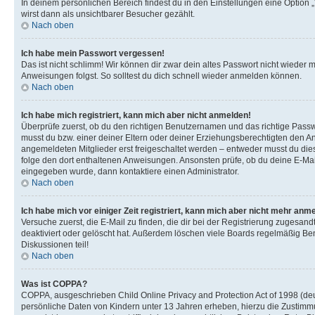
In deinem persönlichen Bereich findest du in den Einstellungen eine Option
wirst dann als unsichtbarer Besucher gezählt.
Nach oben
Ich habe mein Passwort vergessen!
Das ist nicht schlimm! Wir können dir zwar dein altes Passwort nicht wieder 
Anweisungen folgst. So solltest du dich schnell wieder anmelden können.
Nach oben
Ich habe mich registriert, kann mich aber nicht anmelden!
Überprüfe zuerst, ob du den richtigen Benutzernamen und das richtige Pas
musst du bzw. einer deiner Eltern oder deiner Erziehungsberechtigten den Anw
angemeldeten Mitglieder erst freigeschaltet werden – entweder musst du dies se
folge den dort enthaltenen Anweisungen. Ansonsten prüfe, ob du deine E-Mail
eingegeben wurde, dann kontaktiere einen Administrator.
Nach oben
Ich habe mich vor einiger Zeit registriert, kann mich aber nicht mehr anm
Versuche zuerst, die E-Mail zu finden, die dir bei der Registrierung zuges
deaktiviert oder gelöscht hat. Außerdem löschen viele Boards regelmäßig Ben
Diskussionen teil!
Nach oben
Was ist COPPA?
COPPA, ausgeschrieben Child Online Privacy and Protection Act of 1998 (deut
persönliche Daten von Kindern unter 13 Jahren erheben, hierzu die Zustimmu