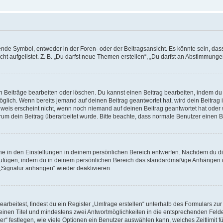
e Symbol, entweder in der Foren- oder der Beitragsansicht. Es könnte sein, dass e
t aufgelistet. Z. B. „Du darfst neue Themen erstellen“, „Du darfst an Abstimmung
n Beiträge bearbeiten oder löschen. Du kannst einen Beitrag bearbeiten, indem du
möglich. Wenn bereits jemand auf deinen Beitrag geantwortet hat, wird dein Beitra
nweis erscheint nicht, wenn noch niemand auf deinen Beitrag geantwortet hat oder 
 warum dein Beitrag überarbeitet wurde. Bitte beachte, dass normale Benutzer einen
e in den Einstellungen in deinem persönlichen Bereich entwerfen. Nachdem du die 
zufügen, indem du in deinem persönlichen Bereich das standardmäßige Anhängen d
 „Signatur anhängen“ wieder deaktivieren.
beitest, findest du ein Register „Umfrage erstellen“ unterhalb des Formulars zur 
t einen Titel und mindestens zwei Antwortmöglichkeiten in die entsprechenden Felde
r“ festlegen, wie viele Optionen ein Benutzer auswählen kann, welches Zeitlimit fü