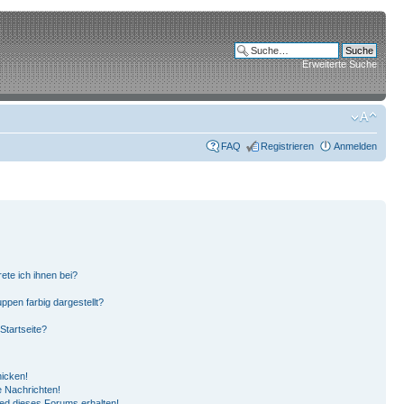
Erweiterte Suche
FAQ
Registrieren
Anmelden
ete ich ihnen bei?
pen farbig dargestellt?
Startseite?
hicken!
 Nachrichten!
ied dieses Forums erhalten!