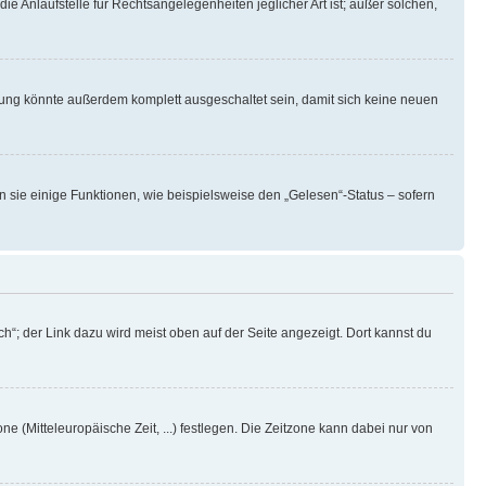
ie Anlaufstelle für Rechtsangelegenheiten jeglicher Art ist; außer solchen,
rung könnte außerdem komplett ausgeschaltet sein, damit sich keine neuen
n sie einige Funktionen, wie beispielsweise den „Gelesen“-Status – sofern
h“; der Link dazu wird meist oben auf der Seite angezeigt. Dort kannst du
ne (Mitteleuropäische Zeit, ...) festlegen. Die Zeitzone kann dabei nur von