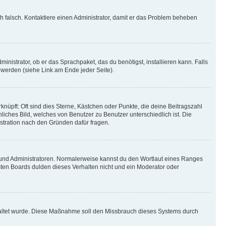
ich falsch. Kontaktiere einen Administrator, damit er das Problem beheben
inistrator, ob er das Sprachpaket, das du benötigst, installieren kann. Falls
 werden (siehe Link am Ende jeder Seite).
nüpft: Oft sind dies Sterne, Kästchen oder Punkte, die deine Beitragszahl
liches Bild, welches von Benutzer zu Benutzer unterschiedlich ist. Die
stration nach den Gründen dafür fragen.
n und Administratoren. Normalerweise kannst du den Wortlaut eines Ranges
sten Boards dulden dieses Verhalten nicht und ein Moderator oder
schaltet wurde. Diese Maßnahme soll den Missbrauch dieses Systems durch