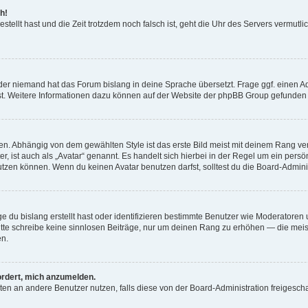
h!
estellt hast und die Zeit trotzdem noch falsch ist, geht die Uhr des Servers vermutl
der niemand hat das Forum bislang in deine Sprache übersetzt. Frage ggf. einen Adm
est. Weitere Informationen dazu können auf der Website der phpBB Group gefunden
. Abhängig von dem gewählten Style ist das erste Bild meist mit deinem Rang verk
, ist auch als „Avatar“ genannt. Es handelt sich hierbei in der Regel um ein persön
zen können. Wenn du keinen Avatar benutzen darfst, solltest du die Board-Admini
e du bislang erstellt hast oder identifizieren bestimmte Benutzer wie Moderatore
 Bitte schreibe keine sinnlosen Beiträge, nur um deinen Rang zu erhöhen — die mei
en.
ordert, mich anzumelden.
ichten an andere Benutzer nutzen, falls diese von der Board-Administration freige