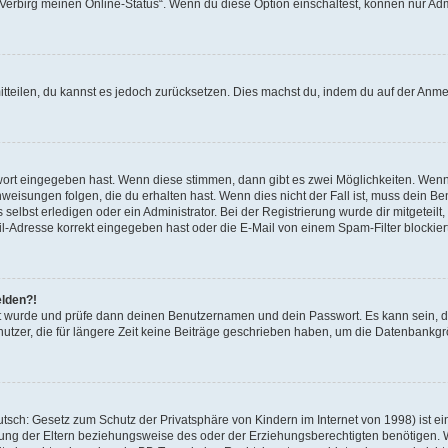
 „Verbirg meinen Online-Status“. Wenn du diese Option einschaltest, können nur Ad
mitteilen, du kannst es jedoch zurücksetzen. Dies machst du, indem du auf der Anm
swort eingegeben hast. Wenn diese stimmen, dann gibt es zwei Möglichkeiten. Wen
eisungen folgen, die du erhalten hast. Wenn dies nicht der Fall ist, muss dein Ben
lbst erledigen oder ein Administrator. Bei der Registrierung wurde dir mitgeteilt, 
-Adresse korrekt eingegeben hast oder die E-Mail von einem Spam-Filter blockiert
elden?!
andt wurde und prüfe dann deinen Benutzernamen und dein Passwort. Es kann sein,
utzer, die für längere Zeit keine Beiträge geschrieben haben, um die Datenbankgrö
sch: Gesetz zum Schutz der Privatsphäre von Kindern im Internet von 1998) ist ei
ng der Eltern beziehungsweise des oder der Erziehungsberechtigten benötigen. Wenn