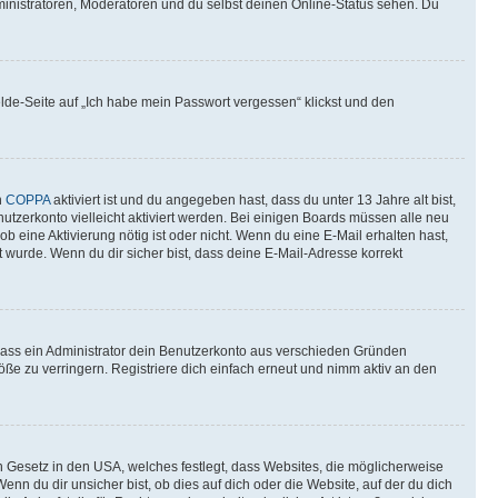
ministratoren, Moderatoren und du selbst deinen Online-Status sehen. Du
elde-Seite auf „Ich habe mein Passwort vergessen“ klickst und den
n
COPPA
aktiviert ist und du angegeben hast, dass du unter 13 Jahre alt bist,
utzerkonto vielleicht aktiviert werden. Bei einigen Boards müssen alle neu
ob eine Aktivierung nötig ist oder nicht. Wenn du eine E-Mail erhalten hast,
 wurde. Wenn du dir sicher bist, dass deine E-Mail-Adresse korrekt
 dass ein Administrator dein Benutzerkonto aus verschieden Gründen
ße zu verringern. Registriere dich einfach erneut und nimm aktiv an den
n Gesetz in den USA, welches festlegt, dass Websites, die möglicherweise
 du dir unsicher bist, ob dies auf dich oder die Website, auf der du dich