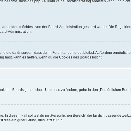
. Bitte beachte, dass das phpBB-Team keine Rechtsberatung anbieten kann und nicht d
h anmelden möchtest, von der Board-Administration gesperrt wurde. Die Registrie
ard-Administration.
t und die dafür sorgen, dass du im Forum angemeldet bleibst. Außerdem ermögliche
ng hast, kann es helfen, wenn du die Cookies des Boards löscht.
bank des Boards gespeichert. Um diese zu ändern, gehe in den „Persönlichen Bereic
e. In diesem Fall solltest du im „Persönlichen Bereich“ die für dich passende Zeitzo
t dies ein guter Grund, dies jetzt zu tun.