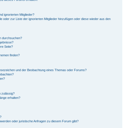
d ignorierten Mitglieder?
de oder zur Liste der ignorierten Mitglieder hinzufügen oder diese wieder aus den
en durchsuchen?
rgebnisse?
re Seite?
Themen finden?
Lesezeichen und der Beobachtung eines Themas oder Forums?
eobachten?
gen?
 zulässig?
hänge erhalten?
?
hwerden oder juristische Anfragen zu diesem Forum gibt?