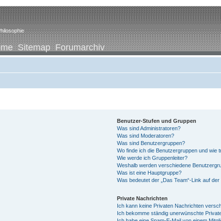
hilosophie
ome
Sitemap
Forumarchiv
Benutzer-Stufen und Gruppen
Was sind Administratoren?
Was sind Moderatoren?
Was sind Benutzergruppen?
Wo finde ich die Benutzergruppen und wie tr
Wie werde ich Gruppenleiter?
Weshalb werden verschiedene Benutzergrup
Was ist eine Hauptgruppe?
Was bedeutet der „Das Team“-Link auf der 
Private Nachrichten
Ich kann keine Privaten Nachrichten versc
Ich bekomme ständig unerwünschte Private
Ich habe eine Spam-E-Mail von einem Mitgl