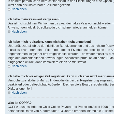
In deinem persönlichen Bereich findest du in den Einstellungen eine Option
wirst dann als unsichtbarer Besucher gezählt.
Nach oben
Ich habe mein Passwort vergessen!
Das ist nicht schlimm! Wir können dir zwar dein altes Passwort nicht wieder 
Anweisungen folgst. So solltest du dich schnell wieder anmelden können.
Nach oben
Ich habe mich registriert, kann mich aber nicht anmelden!
Überprüfe zuerst, ob du den richtigen Benutzernamen und das richtige Pas
musst du bzw. einer deiner Eltern oder deiner Erziehungsberechtigten den Anw
angemeldeten Mitglieder erst freigeschaltet werden – entweder musst du dies se
folge den dort enthaltenen Anweisungen. Ansonsten prüfe, ob du deine E-Mail
eingegeben wurde, dann kontaktiere einen Administrator.
Nach oben
Ich habe mich vor einiger Zeit registriert, kann mich aber nicht mehr anm
Versuche zuerst, die E-Mail zu finden, die dir bei der Registrierung zuges
deaktiviert oder gelöscht hat. Außerdem löschen viele Boards regelmäßig Ben
Diskussionen teil!
Nach oben
Was ist COPPA?
COPPA, ausgeschrieben Child Online Privacy and Protection Act of 1998 (deut
persönliche Daten von Kindern unter 13 Jahren erheben, hierzu die Zustimmu