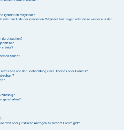
d ignorierten Mitglieder?
de oder zur Liste der ignorierten Mitglieder hinzufügen oder diese wieder aus den
en durchsuchen?
rgebnisse?
re Seite?
Themen finden?
Lesezeichen und der Beobachtung eines Themas oder Forums?
eobachten?
gen?
 zulässig?
hänge erhalten?
?
hwerden oder juristische Anfragen zu diesem Forum gibt?