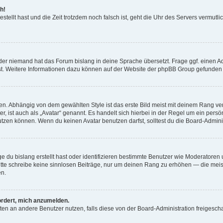
h!
estellt hast und die Zeit trotzdem noch falsch ist, geht die Uhr des Servers vermutl
der niemand hat das Forum bislang in deine Sprache übersetzt. Frage ggf. einen Adm
est. Weitere Informationen dazu können auf der Website der phpBB Group gefunden
. Abhängig von dem gewählten Style ist das erste Bild meist mit deinem Rang verk
, ist auch als „Avatar“ genannt. Es handelt sich hierbei in der Regel um ein persön
zen können. Wenn du keinen Avatar benutzen darfst, solltest du die Board-Admini
e du bislang erstellt hast oder identifizieren bestimmte Benutzer wie Moderatore
 Bitte schreibe keine sinnlosen Beiträge, nur um deinen Rang zu erhöhen — die mei
en.
ordert, mich anzumelden.
ichten an andere Benutzer nutzen, falls diese von der Board-Administration freige