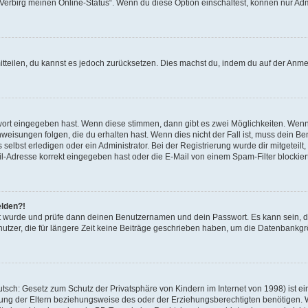
 „Verbirg meinen Online-Status“. Wenn du diese Option einschaltest, können nur Ad
mitteilen, du kannst es jedoch zurücksetzen. Dies machst du, indem du auf der Anm
swort eingegeben hast. Wenn diese stimmen, dann gibt es zwei Möglichkeiten. Wen
eisungen folgen, die du erhalten hast. Wenn dies nicht der Fall ist, muss dein Ben
lbst erledigen oder ein Administrator. Bei der Registrierung wurde dir mitgeteilt, 
-Adresse korrekt eingegeben hast oder die E-Mail von einem Spam-Filter blockiert
elden?!
andt wurde und prüfe dann deinen Benutzernamen und dein Passwort. Es kann sein,
utzer, die für längere Zeit keine Beiträge geschrieben haben, um die Datenbankgrö
sch: Gesetz zum Schutz der Privatsphäre von Kindern im Internet von 1998) ist ei
ng der Eltern beziehungsweise des oder der Erziehungsberechtigten benötigen. Wenn