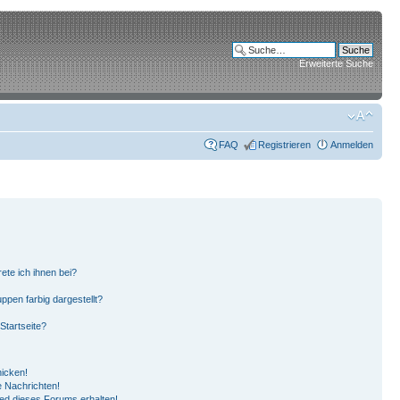
Erweiterte Suche
FAQ
Registrieren
Anmelden
ete ich ihnen bei?
pen farbig dargestellt?
Startseite?
hicken!
 Nachrichten!
ied dieses Forums erhalten!