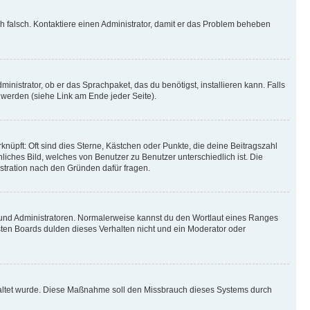
ich falsch. Kontaktiere einen Administrator, damit er das Problem beheben
inistrator, ob er das Sprachpaket, das du benötigst, installieren kann. Falls
 werden (siehe Link am Ende jeder Seite).
nüpft: Oft sind dies Sterne, Kästchen oder Punkte, die deine Beitragszahl
liches Bild, welches von Benutzer zu Benutzer unterschiedlich ist. Die
stration nach den Gründen dafür fragen.
n und Administratoren. Normalerweise kannst du den Wortlaut eines Ranges
sten Boards dulden dieses Verhalten nicht und ein Moderator oder
schaltet wurde. Diese Maßnahme soll den Missbrauch dieses Systems durch