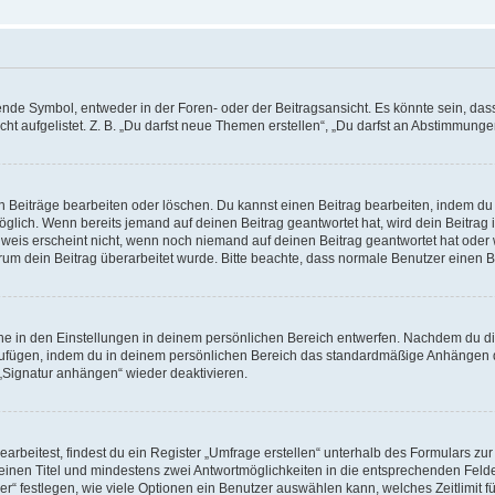
e Symbol, entweder in der Foren- oder der Beitragsansicht. Es könnte sein, dass e
t aufgelistet. Z. B. „Du darfst neue Themen erstellen“, „Du darfst an Abstimmung
n Beiträge bearbeiten oder löschen. Du kannst einen Beitrag bearbeiten, indem du
möglich. Wenn bereits jemand auf deinen Beitrag geantwortet hat, wird dein Beitra
nweis erscheint nicht, wenn noch niemand auf deinen Beitrag geantwortet hat oder 
 warum dein Beitrag überarbeitet wurde. Bitte beachte, dass normale Benutzer einen
e in den Einstellungen in deinem persönlichen Bereich entwerfen. Nachdem du die 
zufügen, indem du in deinem persönlichen Bereich das standardmäßige Anhängen d
 „Signatur anhängen“ wieder deaktivieren.
beitest, findest du ein Register „Umfrage erstellen“ unterhalb des Formulars zur 
t einen Titel und mindestens zwei Antwortmöglichkeiten in die entsprechenden Felde
r“ festlegen, wie viele Optionen ein Benutzer auswählen kann, welches Zeitlimit fü