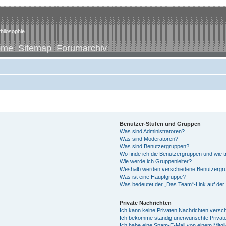
hilosophie
ome
Sitemap
Forumarchiv
Benutzer-Stufen und Gruppen
Was sind Administratoren?
Was sind Moderatoren?
Was sind Benutzergruppen?
Wo finde ich die Benutzergruppen und wie tr
Wie werde ich Gruppenleiter?
Weshalb werden verschiedene Benutzergrup
Was ist eine Hauptgruppe?
Was bedeutet der „Das Team“-Link auf der 
Private Nachrichten
Ich kann keine Privaten Nachrichten versc
Ich bekomme ständig unerwünschte Private
Ich habe eine Spam-E-Mail von einem Mitgl