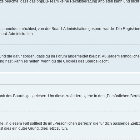
. Bitte beachte, dass das phpBB-Team keine Rechtsberatung anbieten kann und nicht d
h anmelden möchtest, von der Board-Administration gesperrt wurde. Die Registrie
ard-Administration.
t und die dafür sorgen, dass du im Forum angemeldet bleibst. Außerdem ermögliche
ng hast, kann es helfen, wenn du die Cookies des Boards löscht.
bank des Boards gespeichert. Um diese zu ändern, gehe in den „Persönlichen Bereic
e. In diesem Fall solltest du im „Persönlichen Bereich“ die für dich passende Zeitzo
t dies ein guter Grund, dies jetzt zu tun.