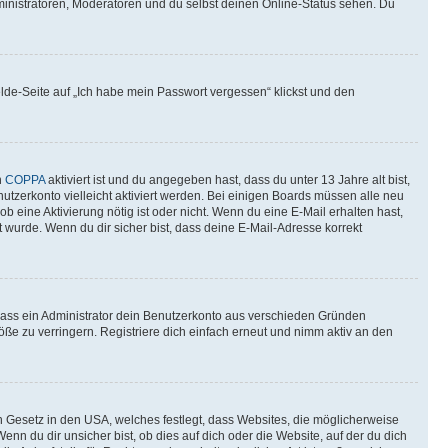
ministratoren, Moderatoren und du selbst deinen Online-Status sehen. Du
elde-Seite auf „Ich habe mein Passwort vergessen“ klickst und den
n
COPPA
aktiviert ist und du angegeben hast, dass du unter 13 Jahre alt bist,
utzerkonto vielleicht aktiviert werden. Bei einigen Boards müssen alle neu
ob eine Aktivierung nötig ist oder nicht. Wenn du eine E-Mail erhalten hast,
 wurde. Wenn du dir sicher bist, dass deine E-Mail-Adresse korrekt
 dass ein Administrator dein Benutzerkonto aus verschieden Gründen
ße zu verringern. Registriere dich einfach erneut und nimm aktiv an den
n Gesetz in den USA, welches festlegt, dass Websites, die möglicherweise
 du dir unsicher bist, ob dies auf dich oder die Website, auf der du dich