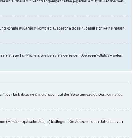
ie Anlaufstelle für Rechtsangelegenheiten jeglicher Art ist; außer solchen,
rung könnte außerdem komplett ausgeschaltet sein, damit sich keine neuen
n sie einige Funktionen, wie beispielsweise den „Gelesen“-Status – sofern
h“; der Link dazu wird meist oben auf der Seite angezeigt. Dort kannst du
ne (Mitteleuropäische Zeit, ...) festlegen. Die Zeitzone kann dabei nur von