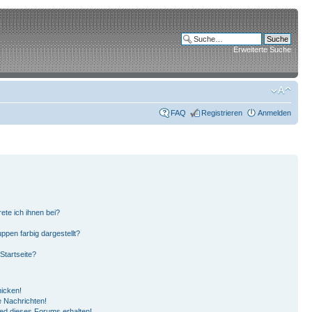
Erweiterte Suche
FAQ
Registrieren
Anmelden
ete ich ihnen bei?
pen farbig dargestellt?
Startseite?
hicken!
 Nachrichten!
ied dieses Forums erhalten!