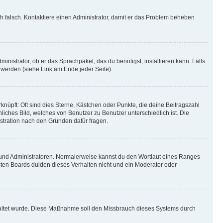
ich falsch. Kontaktiere einen Administrator, damit er das Problem beheben
inistrator, ob er das Sprachpaket, das du benötigst, installieren kann. Falls
 werden (siehe Link am Ende jeder Seite).
nüpft: Oft sind dies Sterne, Kästchen oder Punkte, die deine Beitragszahl
liches Bild, welches von Benutzer zu Benutzer unterschiedlich ist. Die
stration nach den Gründen dafür fragen.
n und Administratoren. Normalerweise kannst du den Wortlaut eines Ranges
sten Boards dulden dieses Verhalten nicht und ein Moderator oder
schaltet wurde. Diese Maßnahme soll den Missbrauch dieses Systems durch