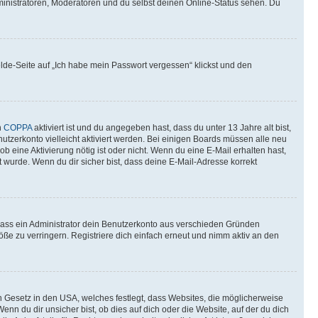
ministratoren, Moderatoren und du selbst deinen Online-Status sehen. Du
elde-Seite auf „Ich habe mein Passwort vergessen“ klickst und den
n
COPPA
aktiviert ist und du angegeben hast, dass du unter 13 Jahre alt bist,
utzerkonto vielleicht aktiviert werden. Bei einigen Boards müssen alle neu
ob eine Aktivierung nötig ist oder nicht. Wenn du eine E-Mail erhalten hast,
 wurde. Wenn du dir sicher bist, dass deine E-Mail-Adresse korrekt
 dass ein Administrator dein Benutzerkonto aus verschieden Gründen
ße zu verringern. Registriere dich einfach erneut und nimm aktiv an den
n Gesetz in den USA, welches festlegt, dass Websites, die möglicherweise
 du dir unsicher bist, ob dies auf dich oder die Website, auf der du dich