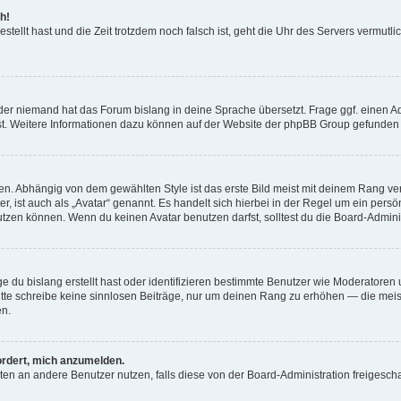
h!
estellt hast und die Zeit trotzdem noch falsch ist, geht die Uhr des Servers vermutl
der niemand hat das Forum bislang in deine Sprache übersetzt. Frage ggf. einen Adm
est. Weitere Informationen dazu können auf der Website der phpBB Group gefunden
. Abhängig von dem gewählten Style ist das erste Bild meist mit deinem Rang verk
, ist auch als „Avatar“ genannt. Es handelt sich hierbei in der Regel um ein persön
zen können. Wenn du keinen Avatar benutzen darfst, solltest du die Board-Admini
e du bislang erstellt hast oder identifizieren bestimmte Benutzer wie Moderatore
 Bitte schreibe keine sinnlosen Beiträge, nur um deinen Rang zu erhöhen — die mei
en.
ordert, mich anzumelden.
ichten an andere Benutzer nutzen, falls diese von der Board-Administration freige