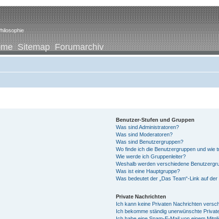
hilosophie
ome
Sitemap
Forumarchiv
Benutzer-Stufen und Gruppen
Was sind Administratoren?
Was sind Moderatoren?
Was sind Benutzergruppen?
Wo finde ich die Benutzergruppen und wie tr
Wie werde ich Gruppenleiter?
Weshalb werden verschiedene Benutzergrup
Was ist eine Hauptgruppe?
Was bedeutet der „Das Team“-Link auf der 
Private Nachrichten
Ich kann keine Privaten Nachrichten versc
Ich bekomme ständig unerwünschte Private
Ich habe eine Spam-E-Mail von einem Mitgl