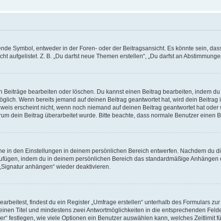
e Symbol, entweder in der Foren- oder der Beitragsansicht. Es könnte sein, dass e
t aufgelistet. Z. B. „Du darfst neue Themen erstellen“, „Du darfst an Abstimmung
n Beiträge bearbeiten oder löschen. Du kannst einen Beitrag bearbeiten, indem du
möglich. Wenn bereits jemand auf deinen Beitrag geantwortet hat, wird dein Beitra
nweis erscheint nicht, wenn noch niemand auf deinen Beitrag geantwortet hat oder 
 warum dein Beitrag überarbeitet wurde. Bitte beachte, dass normale Benutzer einen
e in den Einstellungen in deinem persönlichen Bereich entwerfen. Nachdem du die 
zufügen, indem du in deinem persönlichen Bereich das standardmäßige Anhängen d
 „Signatur anhängen“ wieder deaktivieren.
beitest, findest du ein Register „Umfrage erstellen“ unterhalb des Formulars zur 
t einen Titel und mindestens zwei Antwortmöglichkeiten in die entsprechenden Felde
r“ festlegen, wie viele Optionen ein Benutzer auswählen kann, welches Zeitlimit fü