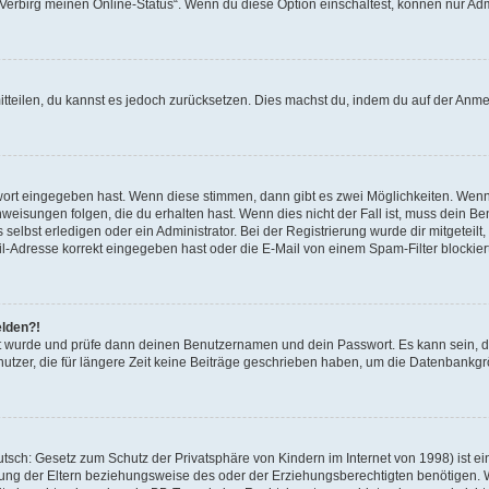
 „Verbirg meinen Online-Status“. Wenn du diese Option einschaltest, können nur Ad
mitteilen, du kannst es jedoch zurücksetzen. Dies machst du, indem du auf der Anm
swort eingegeben hast. Wenn diese stimmen, dann gibt es zwei Möglichkeiten. Wen
eisungen folgen, die du erhalten hast. Wenn dies nicht der Fall ist, muss dein Ben
lbst erledigen oder ein Administrator. Bei der Registrierung wurde dir mitgeteilt, 
-Adresse korrekt eingegeben hast oder die E-Mail von einem Spam-Filter blockiert
elden?!
andt wurde und prüfe dann deinen Benutzernamen und dein Passwort. Es kann sein,
utzer, die für längere Zeit keine Beiträge geschrieben haben, um die Datenbankgrö
sch: Gesetz zum Schutz der Privatsphäre von Kindern im Internet von 1998) ist ei
ng der Eltern beziehungsweise des oder der Erziehungsberechtigten benötigen. Wenn