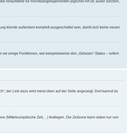
ie Anlaufstelle für Rechtsangelegenheiten jeglicher Art ist; außer solchen,
rung könnte außerdem komplett ausgeschaltet sein, damit sich keine neuen
n sie einige Funktionen, wie beispielsweise den „Gelesen“-Status – sofern
h“; der Link dazu wird meist oben auf der Seite angezeigt. Dort kannst du
ne (Mitteleuropäische Zeit, ...) festlegen. Die Zeitzone kann dabei nur von