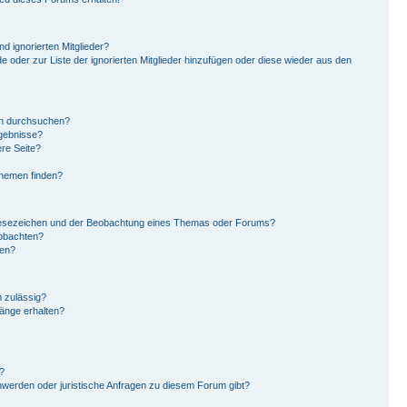
d ignorierten Mitglieder?
de oder zur Liste der ignorierten Mitglieder hinzufügen oder diese wieder aus den
en durchsuchen?
rgebnisse?
re Seite?
Themen finden?
Lesezeichen und der Beobachtung eines Themas oder Forums?
eobachten?
gen?
 zulässig?
hänge erhalten?
?
hwerden oder juristische Anfragen zu diesem Forum gibt?