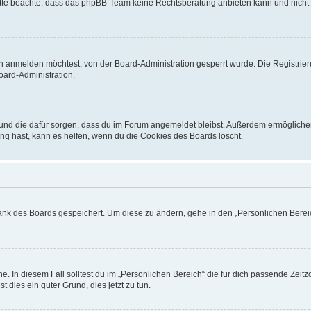
. Bitte beachte, dass das phpBB-Team keine Rechtsberatung anbieten kann und nicht d
h anmelden möchtest, von der Board-Administration gesperrt wurde. Die Registrie
ard-Administration.
t und die dafür sorgen, dass du im Forum angemeldet bleibst. Außerdem ermögliche
ng hast, kann es helfen, wenn du die Cookies des Boards löscht.
bank des Boards gespeichert. Um diese zu ändern, gehe in den „Persönlichen Bereic
e. In diesem Fall solltest du im „Persönlichen Bereich“ die für dich passende Zeitzo
t dies ein guter Grund, dies jetzt zu tun.