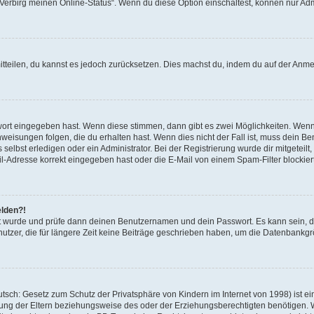
 „Verbirg meinen Online-Status“. Wenn du diese Option einschaltest, können nur Ad
mitteilen, du kannst es jedoch zurücksetzen. Dies machst du, indem du auf der Anm
swort eingegeben hast. Wenn diese stimmen, dann gibt es zwei Möglichkeiten. Wen
eisungen folgen, die du erhalten hast. Wenn dies nicht der Fall ist, muss dein Ben
lbst erledigen oder ein Administrator. Bei der Registrierung wurde dir mitgeteilt, 
-Adresse korrekt eingegeben hast oder die E-Mail von einem Spam-Filter blockiert
elden?!
andt wurde und prüfe dann deinen Benutzernamen und dein Passwort. Es kann sein,
utzer, die für längere Zeit keine Beiträge geschrieben haben, um die Datenbankgrö
sch: Gesetz zum Schutz der Privatsphäre von Kindern im Internet von 1998) ist ei
ng der Eltern beziehungsweise des oder der Erziehungsberechtigten benötigen. Wenn