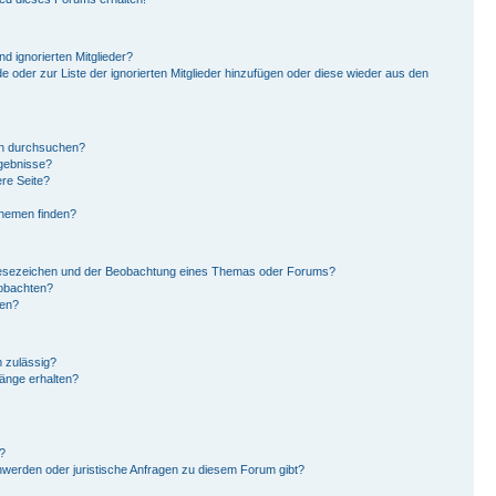
d ignorierten Mitglieder?
de oder zur Liste der ignorierten Mitglieder hinzufügen oder diese wieder aus den
en durchsuchen?
rgebnisse?
re Seite?
Themen finden?
Lesezeichen und der Beobachtung eines Themas oder Forums?
eobachten?
gen?
 zulässig?
hänge erhalten?
?
hwerden oder juristische Anfragen zu diesem Forum gibt?