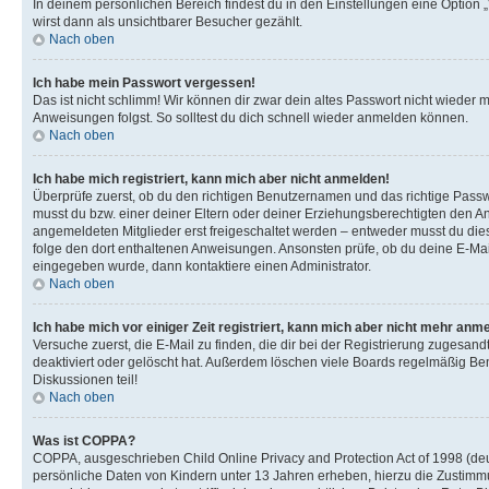
In deinem persönlichen Bereich findest du in den Einstellungen eine Option
wirst dann als unsichtbarer Besucher gezählt.
Nach oben
Ich habe mein Passwort vergessen!
Das ist nicht schlimm! Wir können dir zwar dein altes Passwort nicht wieder 
Anweisungen folgst. So solltest du dich schnell wieder anmelden können.
Nach oben
Ich habe mich registriert, kann mich aber nicht anmelden!
Überprüfe zuerst, ob du den richtigen Benutzernamen und das richtige Pas
musst du bzw. einer deiner Eltern oder deiner Erziehungsberechtigten den Anw
angemeldeten Mitglieder erst freigeschaltet werden – entweder musst du dies se
folge den dort enthaltenen Anweisungen. Ansonsten prüfe, ob du deine E-Mail
eingegeben wurde, dann kontaktiere einen Administrator.
Nach oben
Ich habe mich vor einiger Zeit registriert, kann mich aber nicht mehr anm
Versuche zuerst, die E-Mail zu finden, die dir bei der Registrierung zuges
deaktiviert oder gelöscht hat. Außerdem löschen viele Boards regelmäßig Ben
Diskussionen teil!
Nach oben
Was ist COPPA?
COPPA, ausgeschrieben Child Online Privacy and Protection Act of 1998 (deut
persönliche Daten von Kindern unter 13 Jahren erheben, hierzu die Zustimmu