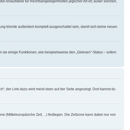
ie Anlaufstelle für Rechtsangelegenheiten jeglicher Art ist; außer solchen,
rung könnte außerdem komplett ausgeschaltet sein, damit sich keine neuen
n sie einige Funktionen, wie beispielsweise den „Gelesen“-Status – sofern
h“; der Link dazu wird meist oben auf der Seite angezeigt. Dort kannst du
ne (Mitteleuropäische Zeit, ...) festlegen. Die Zeitzone kann dabei nur von