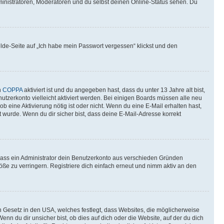
ministratoren, Moderatoren und du selbst deinen Online-Status sehen. Du
elde-Seite auf „Ich habe mein Passwort vergessen“ klickst und den
n
COPPA
aktiviert ist und du angegeben hast, dass du unter 13 Jahre alt bist,
utzerkonto vielleicht aktiviert werden. Bei einigen Boards müssen alle neu
ob eine Aktivierung nötig ist oder nicht. Wenn du eine E-Mail erhalten hast,
 wurde. Wenn du dir sicher bist, dass deine E-Mail-Adresse korrekt
 dass ein Administrator dein Benutzerkonto aus verschieden Gründen
ße zu verringern. Registriere dich einfach erneut und nimm aktiv an den
n Gesetz in den USA, welches festlegt, dass Websites, die möglicherweise
 du dir unsicher bist, ob dies auf dich oder die Website, auf der du dich