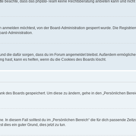
. Bitte beachte, dass das phpBB-Team keine Rechtsberatung anbieten kann und nicht d
h anmelden möchtest, von der Board-Administration gesperrt wurde. Die Registrie
ard-Administration.
t und die dafür sorgen, dass du im Forum angemeldet bleibst. Außerdem ermögliche
ng hast, kann es helfen, wenn du die Cookies des Boards löscht.
bank des Boards gespeichert. Um diese zu ändern, gehe in den „Persönlichen Bereic
e. In diesem Fall solltest du im „Persönlichen Bereich“ die für dich passende Zeitzo
t dies ein guter Grund, dies jetzt zu tun.