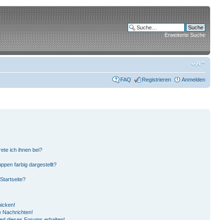
Erweiterte Suche
FAQ
Registrieren
Anmelden
ete ich ihnen bei?
pen farbig dargestellt?
Startseite?
hicken!
 Nachrichten!
ied dieses Forums erhalten!