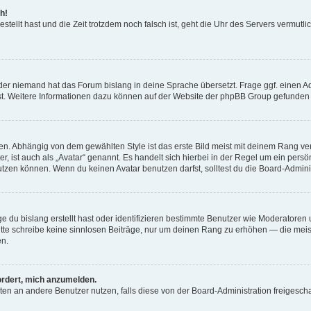
h!
estellt hast und die Zeit trotzdem noch falsch ist, geht die Uhr des Servers vermutl
der niemand hat das Forum bislang in deine Sprache übersetzt. Frage ggf. einen Adm
est. Weitere Informationen dazu können auf der Website der phpBB Group gefunden
. Abhängig von dem gewählten Style ist das erste Bild meist mit deinem Rang verk
, ist auch als „Avatar“ genannt. Es handelt sich hierbei in der Regel um ein persön
zen können. Wenn du keinen Avatar benutzen darfst, solltest du die Board-Admini
e du bislang erstellt hast oder identifizieren bestimmte Benutzer wie Moderatore
 Bitte schreibe keine sinnlosen Beiträge, nur um deinen Rang zu erhöhen — die mei
en.
ordert, mich anzumelden.
ichten an andere Benutzer nutzen, falls diese von der Board-Administration freige