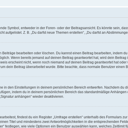
e Symbol, entweder in der Foren- oder der Beitragsansicht. Es könnte sein, dass e
t aufgelistet. Z. B. „Du darfst neue Themen erstellen“, „Du darfst an Abstimmung
n Beiträge bearbeiten oder löschen. Du kannst einen Beitrag bearbeiten, indem du
möglich. Wenn bereits jemand auf deinen Beitrag geantwortet hat, wird dein Beitra
nweis erscheint nicht, wenn noch niemand auf deinen Beitrag geantwortet hat oder 
 warum dein Beitrag überarbeitet wurde. Bitte beachte, dass normale Benutzer einen
e in den Einstellungen in deinem persönlichen Bereich entwerfen. Nachdem du die 
zufügen, indem du in deinem persönlichen Bereich das standardmäßige Anhängen d
 „Signatur anhängen“ wieder deaktivieren.
beitest, findest du ein Register „Umfrage erstellen“ unterhalb des Formulars zur 
t einen Titel und mindestens zwei Antwortmöglichkeiten in die entsprechenden Felde
r“ festlegen, wie viele Optionen ein Benutzer auswählen kann, welches Zeitlimit fü