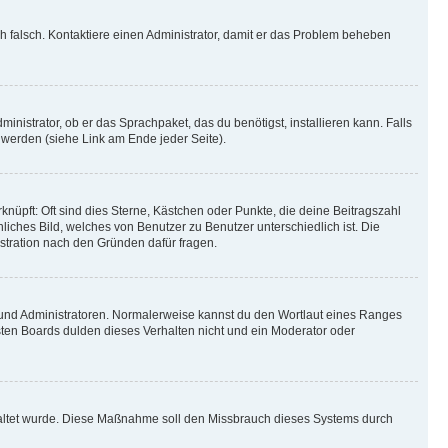
ich falsch. Kontaktiere einen Administrator, damit er das Problem beheben
inistrator, ob er das Sprachpaket, das du benötigst, installieren kann. Falls
 werden (siehe Link am Ende jeder Seite).
nüpft: Oft sind dies Sterne, Kästchen oder Punkte, die deine Beitragszahl
liches Bild, welches von Benutzer zu Benutzer unterschiedlich ist. Die
stration nach den Gründen dafür fragen.
n und Administratoren. Normalerweise kannst du den Wortlaut eines Ranges
sten Boards dulden dieses Verhalten nicht und ein Moderator oder
schaltet wurde. Diese Maßnahme soll den Missbrauch dieses Systems durch