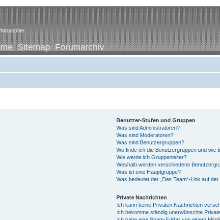
hilosophie
ome
Sitemap
Forumarchiv
Benutzer-Stufen und Gruppen
Was sind Administratoren?
Was sind Moderatoren?
Was sind Benutzergruppen?
Wo finde ich die Benutzergruppen und wie tr
Wie werde ich Gruppenleiter?
Weshalb werden verschiedene Benutzergrup
Was ist eine Hauptgruppe?
Was bedeutet der „Das Team“-Link auf der 
Private Nachrichten
Ich kann keine Privaten Nachrichten versc
Ich bekomme ständig unerwünschte Private
Ich habe eine Spam-E-Mail von einem Mitgl