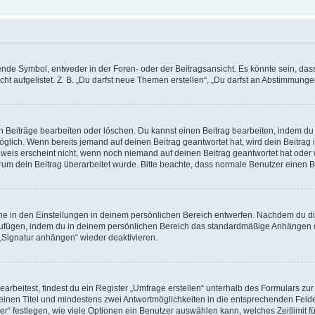
e Symbol, entweder in der Foren- oder der Beitragsansicht. Es könnte sein, dass e
t aufgelistet. Z. B. „Du darfst neue Themen erstellen“, „Du darfst an Abstimmung
n Beiträge bearbeiten oder löschen. Du kannst einen Beitrag bearbeiten, indem du
möglich. Wenn bereits jemand auf deinen Beitrag geantwortet hat, wird dein Beitra
nweis erscheint nicht, wenn noch niemand auf deinen Beitrag geantwortet hat oder 
 warum dein Beitrag überarbeitet wurde. Bitte beachte, dass normale Benutzer einen
e in den Einstellungen in deinem persönlichen Bereich entwerfen. Nachdem du die 
zufügen, indem du in deinem persönlichen Bereich das standardmäßige Anhängen d
 „Signatur anhängen“ wieder deaktivieren.
beitest, findest du ein Register „Umfrage erstellen“ unterhalb des Formulars zur 
t einen Titel und mindestens zwei Antwortmöglichkeiten in die entsprechenden Felde
r“ festlegen, wie viele Optionen ein Benutzer auswählen kann, welches Zeitlimit fü