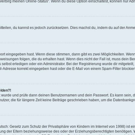
 „Verbirg meinen Online-Status“. Wenn du diese Option einschaltest, können nur Ad
mitteilen, du kannst es jedoch zurücksetzen. Dies machst du, indem du auf der Anm
swort eingegeben hast. Wenn diese stimmen, dann gibt es zwei Möglichkeiten. Wen
eisungen folgen, die du erhalten hast. Wenn dies nicht der Fall ist, muss dein Ben
lbst erledigen oder ein Administrator. Bei der Registrierung wurde dir mitgeteilt, 
-Adresse korrekt eingegeben hast oder die E-Mail von einem Spam-Filter blockiert
elden?!
andt wurde und prüfe dann deinen Benutzernamen und dein Passwort. Es kann sein,
utzer, die für längere Zeit keine Beiträge geschrieben haben, um die Datenbankgrö
sch: Gesetz zum Schutz der Privatsphäre von Kindern im Internet von 1998) ist ei
ng der Eltern beziehungsweise des oder der Erziehungsberechtigten benötigen. Wenn