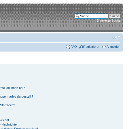
Erweiterte Suche
FAQ
Registrieren
Anmelden
ete ich ihnen bei?
pen farbig dargestellt?
Startseite?
hicken!
 Nachrichten!
ied dieses Forums erhalten!