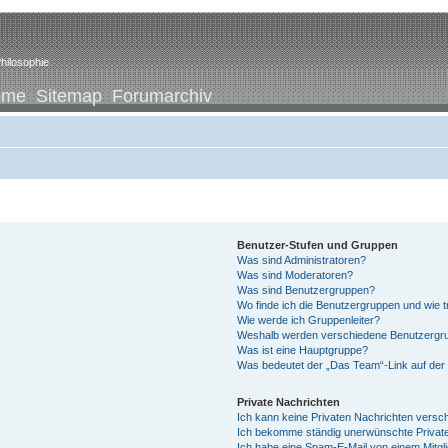
hilosophie
ome
Sitemap
Forumarchiv
Benutzer-Stufen und Gruppen
Was sind Administratoren?
Was sind Moderatoren?
Was sind Benutzergruppen?
Wo finde ich die Benutzergruppen und wie tr
Wie werde ich Gruppenleiter?
Weshalb werden verschiedene Benutzergrup
Was ist eine Hauptgruppe?
Was bedeutet der „Das Team“-Link auf der 
Private Nachrichten
Ich kann keine Privaten Nachrichten versc
Ich bekomme ständig unerwünschte Private
Ich habe eine Spam-E-Mail von einem Mitgl