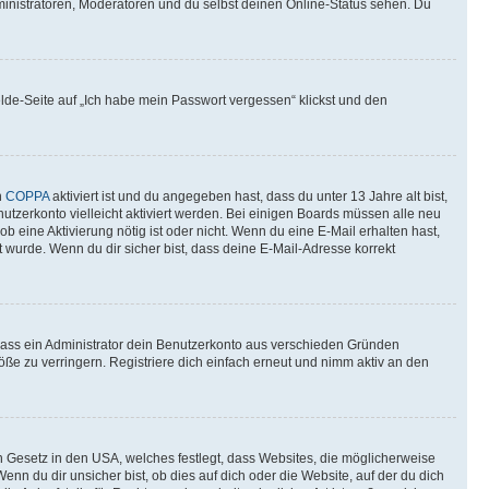
ministratoren, Moderatoren und du selbst deinen Online-Status sehen. Du
elde-Seite auf „Ich habe mein Passwort vergessen“ klickst und den
n
COPPA
aktiviert ist und du angegeben hast, dass du unter 13 Jahre alt bist,
utzerkonto vielleicht aktiviert werden. Bei einigen Boards müssen alle neu
ob eine Aktivierung nötig ist oder nicht. Wenn du eine E-Mail erhalten hast,
 wurde. Wenn du dir sicher bist, dass deine E-Mail-Adresse korrekt
 dass ein Administrator dein Benutzerkonto aus verschieden Gründen
ße zu verringern. Registriere dich einfach erneut und nimm aktiv an den
n Gesetz in den USA, welches festlegt, dass Websites, die möglicherweise
 du dir unsicher bist, ob dies auf dich oder die Website, auf der du dich