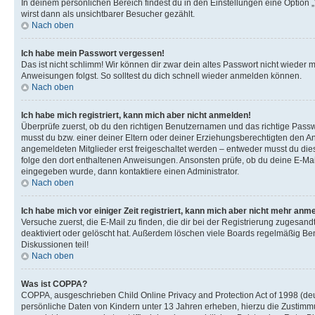
In deinem persönlichen Bereich findest du in den Einstellungen eine Option
wirst dann als unsichtbarer Besucher gezählt.
Nach oben
Ich habe mein Passwort vergessen!
Das ist nicht schlimm! Wir können dir zwar dein altes Passwort nicht wieder 
Anweisungen folgst. So solltest du dich schnell wieder anmelden können.
Nach oben
Ich habe mich registriert, kann mich aber nicht anmelden!
Überprüfe zuerst, ob du den richtigen Benutzernamen und das richtige Pas
musst du bzw. einer deiner Eltern oder deiner Erziehungsberechtigten den Anw
angemeldeten Mitglieder erst freigeschaltet werden – entweder musst du dies se
folge den dort enthaltenen Anweisungen. Ansonsten prüfe, ob du deine E-Mail
eingegeben wurde, dann kontaktiere einen Administrator.
Nach oben
Ich habe mich vor einiger Zeit registriert, kann mich aber nicht mehr anm
Versuche zuerst, die E-Mail zu finden, die dir bei der Registrierung zuges
deaktiviert oder gelöscht hat. Außerdem löschen viele Boards regelmäßig Ben
Diskussionen teil!
Nach oben
Was ist COPPA?
COPPA, ausgeschrieben Child Online Privacy and Protection Act of 1998 (deut
persönliche Daten von Kindern unter 13 Jahren erheben, hierzu die Zustimmu