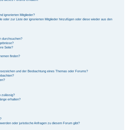
d ignorierten Mitglieder?
de oder zur Liste der ignorierten Mitglieder hinzufügen oder diese wieder aus den
en durchsuchen?
rgebnisse?
re Seite?
Themen finden?
Lesezeichen und der Beobachtung eines Themas oder Forums?
eobachten?
gen?
 zulässig?
hänge erhalten?
?
hwerden oder juristische Anfragen zu diesem Forum gibt?