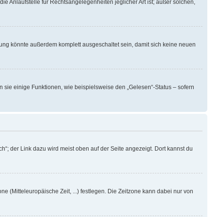
ie Anlaufstelle für Rechtsangelegenheiten jeglicher Art ist; außer solchen,
rung könnte außerdem komplett ausgeschaltet sein, damit sich keine neuen
n sie einige Funktionen, wie beispielsweise den „Gelesen“-Status – sofern
h“; der Link dazu wird meist oben auf der Seite angezeigt. Dort kannst du
ne (Mitteleuropäische Zeit, ...) festlegen. Die Zeitzone kann dabei nur von