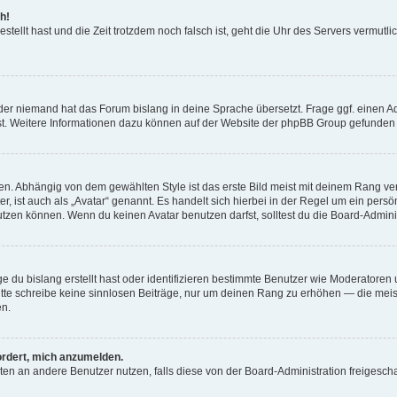
h!
estellt hast und die Zeit trotzdem noch falsch ist, geht die Uhr des Servers vermutl
der niemand hat das Forum bislang in deine Sprache übersetzt. Frage ggf. einen Adm
est. Weitere Informationen dazu können auf der Website der phpBB Group gefunden
. Abhängig von dem gewählten Style ist das erste Bild meist mit deinem Rang verk
, ist auch als „Avatar“ genannt. Es handelt sich hierbei in der Regel um ein persön
zen können. Wenn du keinen Avatar benutzen darfst, solltest du die Board-Admini
e du bislang erstellt hast oder identifizieren bestimmte Benutzer wie Moderatore
 Bitte schreibe keine sinnlosen Beiträge, nur um deinen Rang zu erhöhen — die mei
en.
ordert, mich anzumelden.
ichten an andere Benutzer nutzen, falls diese von der Board-Administration freige