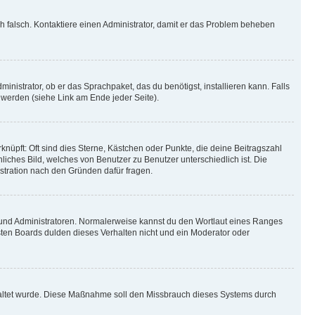
ich falsch. Kontaktiere einen Administrator, damit er das Problem beheben
inistrator, ob er das Sprachpaket, das du benötigst, installieren kann. Falls
 werden (siehe Link am Ende jeder Seite).
nüpft: Oft sind dies Sterne, Kästchen oder Punkte, die deine Beitragszahl
liches Bild, welches von Benutzer zu Benutzer unterschiedlich ist. Die
stration nach den Gründen dafür fragen.
n und Administratoren. Normalerweise kannst du den Wortlaut eines Ranges
sten Boards dulden dieses Verhalten nicht und ein Moderator oder
schaltet wurde. Diese Maßnahme soll den Missbrauch dieses Systems durch