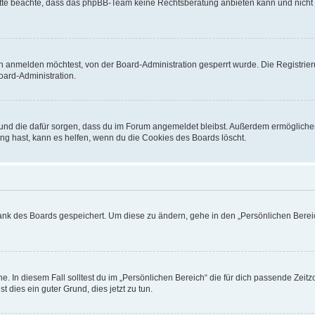
. Bitte beachte, dass das phpBB-Team keine Rechtsberatung anbieten kann und nicht d
h anmelden möchtest, von der Board-Administration gesperrt wurde. Die Registrie
ard-Administration.
t und die dafür sorgen, dass du im Forum angemeldet bleibst. Außerdem ermögliche
ng hast, kann es helfen, wenn du die Cookies des Boards löscht.
bank des Boards gespeichert. Um diese zu ändern, gehe in den „Persönlichen Bereic
e. In diesem Fall solltest du im „Persönlichen Bereich“ die für dich passende Zeitzo
t dies ein guter Grund, dies jetzt zu tun.