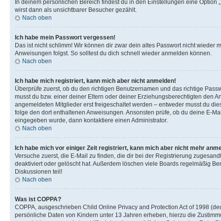
In deinem persönlichen Bereich findest du in den Einstellungen eine Option
wirst dann als unsichtbarer Besucher gezählt.
Nach oben
Ich habe mein Passwort vergessen!
Das ist nicht schlimm! Wir können dir zwar dein altes Passwort nicht wieder 
Anweisungen folgst. So solltest du dich schnell wieder anmelden können.
Nach oben
Ich habe mich registriert, kann mich aber nicht anmelden!
Überprüfe zuerst, ob du den richtigen Benutzernamen und das richtige Pas
musst du bzw. einer deiner Eltern oder deiner Erziehungsberechtigten den Anw
angemeldeten Mitglieder erst freigeschaltet werden – entweder musst du dies se
folge den dort enthaltenen Anweisungen. Ansonsten prüfe, ob du deine E-Mail
eingegeben wurde, dann kontaktiere einen Administrator.
Nach oben
Ich habe mich vor einiger Zeit registriert, kann mich aber nicht mehr anm
Versuche zuerst, die E-Mail zu finden, die dir bei der Registrierung zuges
deaktiviert oder gelöscht hat. Außerdem löschen viele Boards regelmäßig Ben
Diskussionen teil!
Nach oben
Was ist COPPA?
COPPA, ausgeschrieben Child Online Privacy and Protection Act of 1998 (deut
persönliche Daten von Kindern unter 13 Jahren erheben, hierzu die Zustimmu