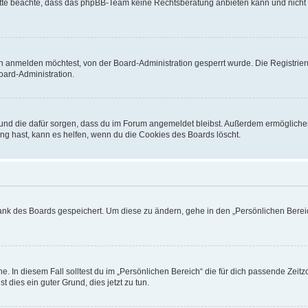
. Bitte beachte, dass das phpBB-Team keine Rechtsberatung anbieten kann und nicht d
h anmelden möchtest, von der Board-Administration gesperrt wurde. Die Registrie
ard-Administration.
t und die dafür sorgen, dass du im Forum angemeldet bleibst. Außerdem ermögliche
ng hast, kann es helfen, wenn du die Cookies des Boards löscht.
bank des Boards gespeichert. Um diese zu ändern, gehe in den „Persönlichen Bereic
e. In diesem Fall solltest du im „Persönlichen Bereich“ die für dich passende Zeitzo
t dies ein guter Grund, dies jetzt zu tun.