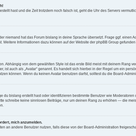
h!
estellt hast und die Zeit trotzdem noch falsch ist, geht die Uhr des Servers vermutl
der niemand hat das Forum bislang in deine Sprache übersetzt. Frage ggf. einen Adm
est. Weitere Informationen dazu können auf der Website der phpBB Group gefunden
. Abhängig von dem gewählten Style ist das erste Bild meist mit deinem Rang verk
, ist auch als „Avatar“ genannt. Es handelt sich hierbei in der Regel um ein persön
zen können. Wenn du keinen Avatar benutzen darfst, solltest du die Board-Admini
e du bislang erstellt hast oder identifizieren bestimmte Benutzer wie Moderatore
 Bitte schreibe keine sinnlosen Beiträge, nur um deinen Rang zu erhöhen — die mei
en.
ordert, mich anzumelden.
ichten an andere Benutzer nutzen, falls diese von der Board-Administration freige