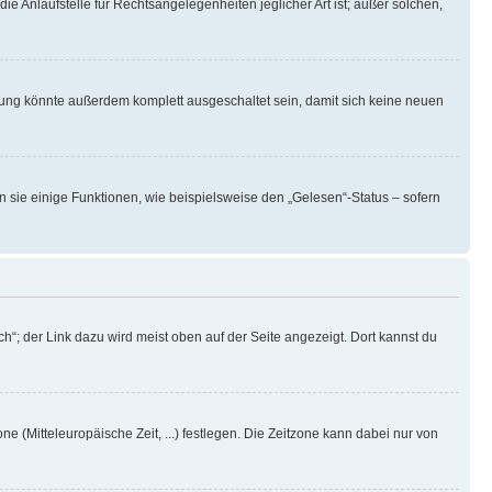
ie Anlaufstelle für Rechtsangelegenheiten jeglicher Art ist; außer solchen,
rung könnte außerdem komplett ausgeschaltet sein, damit sich keine neuen
n sie einige Funktionen, wie beispielsweise den „Gelesen“-Status – sofern
h“; der Link dazu wird meist oben auf der Seite angezeigt. Dort kannst du
ne (Mitteleuropäische Zeit, ...) festlegen. Die Zeitzone kann dabei nur von