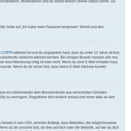
ministratoren, Moderatoren und du selbst deinen Online-Status sehen. Du
elde-Seite auf „Ich habe mein Passwort vergessen“ klickst und den
n
COPPA
aktiviert ist und du angegeben hast, dass du unter 13 Jahre alt bist,
utzerkonto vielleicht aktiviert werden. Bei einigen Boards müssen alle neu
ob eine Aktivierung nötig ist oder nicht. Wenn du eine E-Mail erhalten hast,
 wurde. Wenn du dir sicher bist, dass deine E-Mail-Adresse korrekt
 dass ein Administrator dein Benutzerkonto aus verschieden Gründen
ße zu verringern. Registriere dich einfach erneut und nimm aktiv an den
n Gesetz in den USA, welches festlegt, dass Websites, die möglicherweise
 du dir unsicher bist, ob dies auf dich oder die Website, auf der du dich