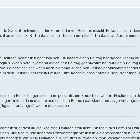
e Symbol, entweder in der Foren- oder der Beitragsansicht. Es könnte sein, dass e
t aufgelistet. Z. B. „Du darfst neue Themen erstellen“, „Du darfst an Abstimmung
n Beiträge bearbeiten oder löschen. Du kannst einen Beitrag bearbeiten, indem du
möglich. Wenn bereits jemand auf deinen Beitrag geantwortet hat, wird dein Beitra
nweis erscheint nicht, wenn noch niemand auf deinen Beitrag geantwortet hat oder 
 warum dein Beitrag überarbeitet wurde. Bitte beachte, dass normale Benutzer einen
e in den Einstellungen in deinem persönlichen Bereich entwerfen. Nachdem du die 
zufügen, indem du in deinem persönlichen Bereich das standardmäßige Anhängen d
 „Signatur anhängen“ wieder deaktivieren.
beitest, findest du ein Register „Umfrage erstellen“ unterhalb des Formulars zur 
t einen Titel und mindestens zwei Antwortmöglichkeiten in die entsprechenden Felde
r“ festlegen, wie viele Optionen ein Benutzer auswählen kann, welches Zeitlimit fü