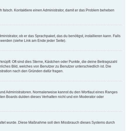
ich falsch. Kontaktiere einen Administrator, damit er das Problem beheben
inistrator, ob er das Sprachpaket, das du benötigst, installieren kann. Falls
 werden (siehe Link am Ende jeder Seite).
nüpft: Oft sind dies Sterne, Kästchen oder Punkte, die deine Beitragszahl
liches Bild, welches von Benutzer zu Benutzer unterschiedlich ist. Die
stration nach den Gründen dafür fragen.
n und Administratoren. Normalerweise kannst du den Wortlaut eines Ranges
sten Boards dulden dieses Verhalten nicht und ein Moderator oder
schaltet wurde. Diese Maßnahme soll den Missbrauch dieses Systems durch