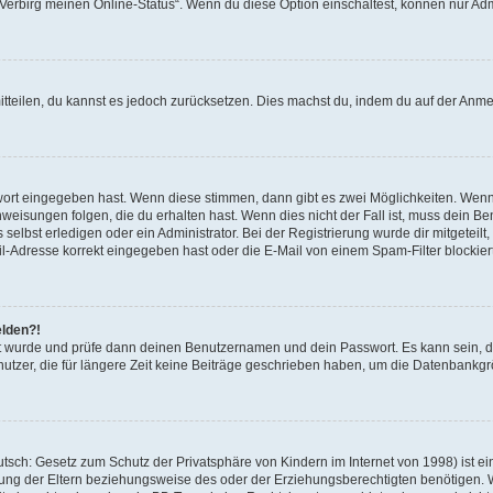
 „Verbirg meinen Online-Status“. Wenn du diese Option einschaltest, können nur Ad
mitteilen, du kannst es jedoch zurücksetzen. Dies machst du, indem du auf der Anm
swort eingegeben hast. Wenn diese stimmen, dann gibt es zwei Möglichkeiten. Wen
eisungen folgen, die du erhalten hast. Wenn dies nicht der Fall ist, muss dein Ben
lbst erledigen oder ein Administrator. Bei der Registrierung wurde dir mitgeteilt, 
-Adresse korrekt eingegeben hast oder die E-Mail von einem Spam-Filter blockiert
elden?!
andt wurde und prüfe dann deinen Benutzernamen und dein Passwort. Es kann sein,
utzer, die für längere Zeit keine Beiträge geschrieben haben, um die Datenbankgrö
sch: Gesetz zum Schutz der Privatsphäre von Kindern im Internet von 1998) ist ei
ng der Eltern beziehungsweise des oder der Erziehungsberechtigten benötigen. Wenn