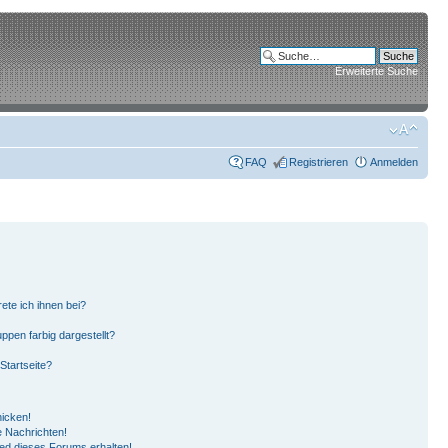
Erweiterte Suche
FAQ
Registrieren
Anmelden
ete ich ihnen bei?
pen farbig dargestellt?
Startseite?
hicken!
 Nachrichten!
ied dieses Forums erhalten!