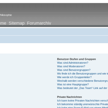
hilosophie
ome
Sitemap
Forumarchiv
Benutzer-Stufen und Gruppen
Was sind Administratoren?
Was sind Moderatoren?
Was sind Benutzergruppen?
Wo finde ich die Benutzergruppen und wie tr
Wie werde ich Gruppenleiter?
Weshalb werden verschiedene Benutzergrup
Was ist eine Hauptgruppe?
Was bedeutet der „Das Team“-Link auf der 
Private Nachrichten
Ich kann keine Privaten Nachrichten versc
Ich bekomme ständig unerwünschte Private
Ich habe eine Spam-E-Mail von einem Mitgl