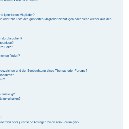
d ignorierten Mitglieder?
de oder zur Liste der ignorierten Mitglieder hinzufügen oder diese wieder aus den
en durchsuchen?
rgebnisse?
re Seite?
Themen finden?
Lesezeichen und der Beobachtung eines Themas oder Forums?
eobachten?
gen?
 zulässig?
hänge erhalten?
?
hwerden oder juristische Anfragen zu diesem Forum gibt?