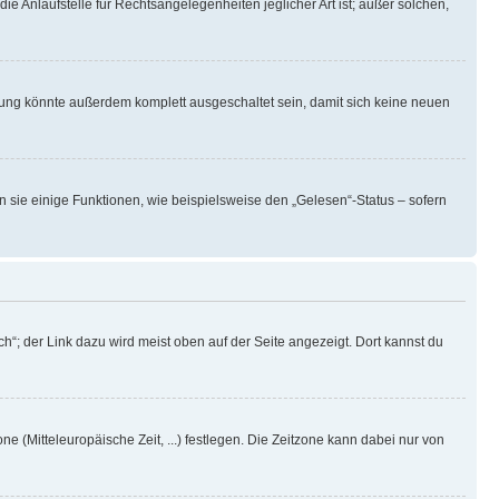
ie Anlaufstelle für Rechtsangelegenheiten jeglicher Art ist; außer solchen,
rung könnte außerdem komplett ausgeschaltet sein, damit sich keine neuen
n sie einige Funktionen, wie beispielsweise den „Gelesen“-Status – sofern
h“; der Link dazu wird meist oben auf der Seite angezeigt. Dort kannst du
ne (Mitteleuropäische Zeit, ...) festlegen. Die Zeitzone kann dabei nur von