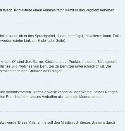
ich falsch. Kontaktiere einen Administrator, damit er das Problem beheben
inistrator, ob er das Sprachpaket, das du benötigst, installieren kann. Falls
 werden (siehe Link am Ende jeder Seite).
nüpft: Oft sind dies Sterne, Kästchen oder Punkte, die deine Beitragszahl
liches Bild, welches von Benutzer zu Benutzer unterschiedlich ist. Die
stration nach den Gründen dafür fragen.
n und Administratoren. Normalerweise kannst du den Wortlaut eines Ranges
sten Boards dulden dieses Verhalten nicht und ein Moderator oder
schaltet wurde. Diese Maßnahme soll den Missbrauch dieses Systems durch