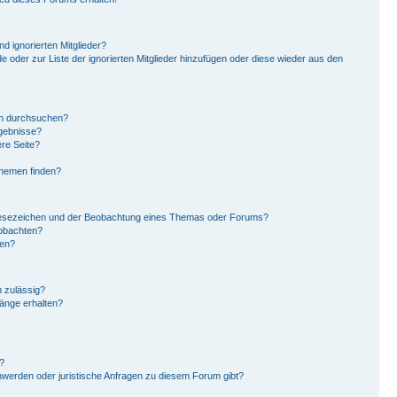
d ignorierten Mitglieder?
de oder zur Liste der ignorierten Mitglieder hinzufügen oder diese wieder aus den
en durchsuchen?
rgebnisse?
re Seite?
Themen finden?
Lesezeichen und der Beobachtung eines Themas oder Forums?
eobachten?
gen?
 zulässig?
hänge erhalten?
?
hwerden oder juristische Anfragen zu diesem Forum gibt?