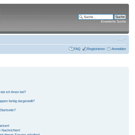
Erweiterte Suche
FAQ
Registrieren
Anmelden
ete ich ihnen bei?
pen farbig dargestellt?
Startseite?
hicken!
 Nachrichten!
ied dieses Forums erhalten!