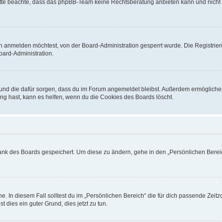
. Bitte beachte, dass das phpBB-Team keine Rechtsberatung anbieten kann und nicht d
h anmelden möchtest, von der Board-Administration gesperrt wurde. Die Registrie
ard-Administration.
t und die dafür sorgen, dass du im Forum angemeldet bleibst. Außerdem ermögliche
ng hast, kann es helfen, wenn du die Cookies des Boards löscht.
bank des Boards gespeichert. Um diese zu ändern, gehe in den „Persönlichen Bereic
e. In diesem Fall solltest du im „Persönlichen Bereich“ die für dich passende Zeitzo
t dies ein guter Grund, dies jetzt zu tun.