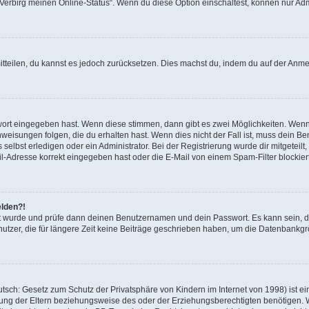
 „Verbirg meinen Online-Status“. Wenn du diese Option einschaltest, können nur Ad
mitteilen, du kannst es jedoch zurücksetzen. Dies machst du, indem du auf der Anm
swort eingegeben hast. Wenn diese stimmen, dann gibt es zwei Möglichkeiten. Wen
eisungen folgen, die du erhalten hast. Wenn dies nicht der Fall ist, muss dein Ben
lbst erledigen oder ein Administrator. Bei der Registrierung wurde dir mitgeteilt, 
-Adresse korrekt eingegeben hast oder die E-Mail von einem Spam-Filter blockiert
elden?!
andt wurde und prüfe dann deinen Benutzernamen und dein Passwort. Es kann sein,
utzer, die für längere Zeit keine Beiträge geschrieben haben, um die Datenbankgrö
sch: Gesetz zum Schutz der Privatsphäre von Kindern im Internet von 1998) ist ei
ng der Eltern beziehungsweise des oder der Erziehungsberechtigten benötigen. Wenn