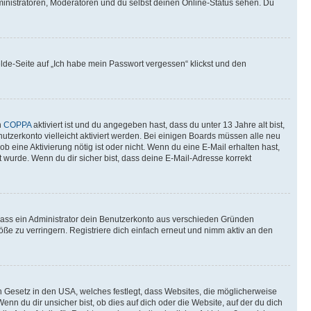
ministratoren, Moderatoren und du selbst deinen Online-Status sehen. Du
elde-Seite auf „Ich habe mein Passwort vergessen“ klickst und den
n
COPPA
aktiviert ist und du angegeben hast, dass du unter 13 Jahre alt bist,
utzerkonto vielleicht aktiviert werden. Bei einigen Boards müssen alle neu
ob eine Aktivierung nötig ist oder nicht. Wenn du eine E-Mail erhalten hast,
 wurde. Wenn du dir sicher bist, dass deine E-Mail-Adresse korrekt
 dass ein Administrator dein Benutzerkonto aus verschieden Gründen
ße zu verringern. Registriere dich einfach erneut und nimm aktiv an den
n Gesetz in den USA, welches festlegt, dass Websites, die möglicherweise
 du dir unsicher bist, ob dies auf dich oder die Website, auf der du dich