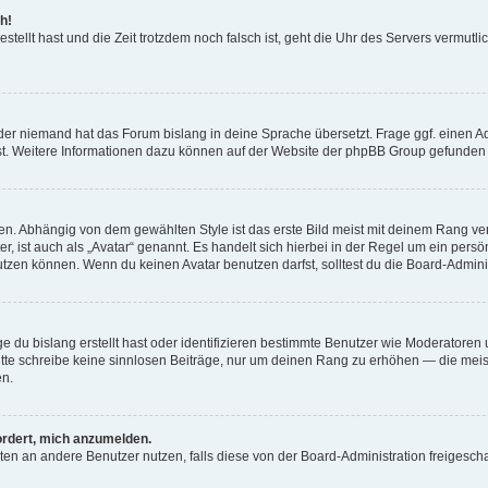
h!
estellt hast und die Zeit trotzdem noch falsch ist, geht die Uhr des Servers vermutl
der niemand hat das Forum bislang in deine Sprache übersetzt. Frage ggf. einen Adm
est. Weitere Informationen dazu können auf der Website der phpBB Group gefunden
. Abhängig von dem gewählten Style ist das erste Bild meist mit deinem Rang verk
, ist auch als „Avatar“ genannt. Es handelt sich hierbei in der Regel um ein persön
zen können. Wenn du keinen Avatar benutzen darfst, solltest du die Board-Admini
e du bislang erstellt hast oder identifizieren bestimmte Benutzer wie Moderatore
 Bitte schreibe keine sinnlosen Beiträge, nur um deinen Rang zu erhöhen — die mei
en.
ordert, mich anzumelden.
ichten an andere Benutzer nutzen, falls diese von der Board-Administration freige