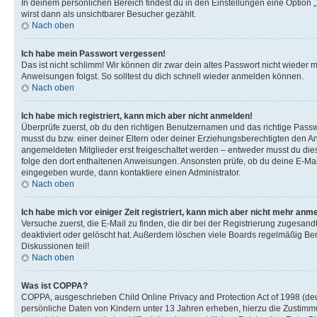
In deinem persönlichen Bereich findest du in den Einstellungen eine Option
wirst dann als unsichtbarer Besucher gezählt.
Nach oben
Ich habe mein Passwort vergessen!
Das ist nicht schlimm! Wir können dir zwar dein altes Passwort nicht wieder 
Anweisungen folgst. So solltest du dich schnell wieder anmelden können.
Nach oben
Ich habe mich registriert, kann mich aber nicht anmelden!
Überprüfe zuerst, ob du den richtigen Benutzernamen und das richtige Pas
musst du bzw. einer deiner Eltern oder deiner Erziehungsberechtigten den Anw
angemeldeten Mitglieder erst freigeschaltet werden – entweder musst du dies se
folge den dort enthaltenen Anweisungen. Ansonsten prüfe, ob du deine E-Mail
eingegeben wurde, dann kontaktiere einen Administrator.
Nach oben
Ich habe mich vor einiger Zeit registriert, kann mich aber nicht mehr anm
Versuche zuerst, die E-Mail zu finden, die dir bei der Registrierung zuges
deaktiviert oder gelöscht hat. Außerdem löschen viele Boards regelmäßig Ben
Diskussionen teil!
Nach oben
Was ist COPPA?
COPPA, ausgeschrieben Child Online Privacy and Protection Act of 1998 (deut
persönliche Daten von Kindern unter 13 Jahren erheben, hierzu die Zustimmu