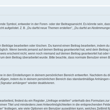
e Symbol, entweder in der Foren- oder der Beitragsansicht. Es könnte sein, dass e
t aufgelistet. Z. B. „Du darfst neue Themen erstellen“, „Du darfst an Abstimmung
n Beiträge bearbeiten oder löschen. Du kannst einen Beitrag bearbeiten, indem du
möglich. Wenn bereits jemand auf deinen Beitrag geantwortet hat, wird dein Beitra
nweis erscheint nicht, wenn noch niemand auf deinen Beitrag geantwortet hat oder 
 warum dein Beitrag überarbeitet wurde. Bitte beachte, dass normale Benutzer einen
e in den Einstellungen in deinem persönlichen Bereich entwerfen. Nachdem du die 
zufügen, indem du in deinem persönlichen Bereich das standardmäßige Anhängen d
 „Signatur anhängen“ wieder deaktivieren.
beitest, findest du ein Register „Umfrage erstellen“ unterhalb des Formulars zur 
t einen Titel und mindestens zwei Antwortmöglichkeiten in die entsprechenden Felde
r“ festlegen, wie viele Optionen ein Benutzer auswählen kann, welches Zeitlimit fü