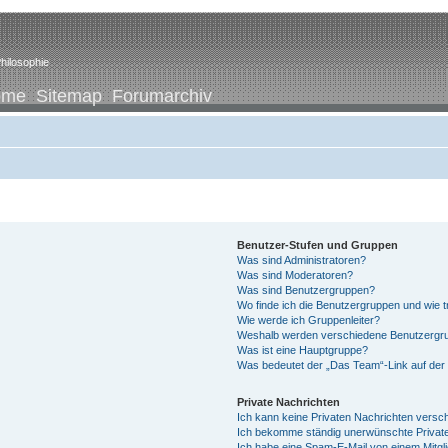
hilosophie
ome
Sitemap
Forumarchiv
Benutzer-Stufen und Gruppen
Was sind Administratoren?
Was sind Moderatoren?
Was sind Benutzergruppen?
Wo finde ich die Benutzergruppen und wie tr
Wie werde ich Gruppenleiter?
Weshalb werden verschiedene Benutzergrup
Was ist eine Hauptgruppe?
Was bedeutet der „Das Team“-Link auf der 
Private Nachrichten
Ich kann keine Privaten Nachrichten versc
Ich bekomme ständig unerwünschte Private
Ich habe eine Spam-E-Mail von einem Mitgl