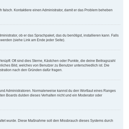
ich falsch. Kontaktiere einen Administrator, damit er das Problem beheben
inistrator, ob er das Sprachpaket, das du benötigst, installieren kann. Falls
 werden (siehe Link am Ende jeder Seite).
nüpft: Oft sind dies Sterne, Kästchen oder Punkte, die deine Beitragszahl
liches Bild, welches von Benutzer zu Benutzer unterschiedlich ist. Die
stration nach den Gründen dafür fragen.
n und Administratoren. Normalerweise kannst du den Wortlaut eines Ranges
sten Boards dulden dieses Verhalten nicht und ein Moderator oder
schaltet wurde. Diese Maßnahme soll den Missbrauch dieses Systems durch