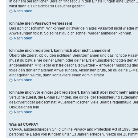
In deinem persönlichen Bereich findest du in den Einstellungen eine Option
wirst dann als unsichtbarer Besucher gezählt.
Nach oben
Ich habe mein Passwort vergessen!
Das ist nicht schlimm! Wir können dir zwar dein altes Passwort nicht wieder 
Anweisungen folgst. So solltest du dich schnell wieder anmelden können.
Nach oben
Ich habe mich registriert, kann mich aber nicht anmelden!
Überprüfe zuerst, ob du den richtigen Benutzernamen und das richtige Pas
musst du bzw. einer deiner Eltern oder deiner Erziehungsberechtigten den Anw
angemeldeten Mitglieder erst freigeschaltet werden – entweder musst du dies se
folge den dort enthaltenen Anweisungen. Ansonsten prüfe, ob du deine E-Mail
eingegeben wurde, dann kontaktiere einen Administrator.
Nach oben
Ich habe mich vor einiger Zeit registriert, kann mich aber nicht mehr anm
Versuche zuerst, die E-Mail zu finden, die dir bei der Registrierung zuges
deaktiviert oder gelöscht hat. Außerdem löschen viele Boards regelmäßig Ben
Diskussionen teil!
Nach oben
Was ist COPPA?
COPPA, ausgeschrieben Child Online Privacy and Protection Act of 1998 (deut
persönliche Daten von Kindern unter 13 Jahren erheben, hierzu die Zustimmu