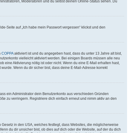
ministratoren, Moderatoren und du selbst deinen Online-Status sehen. Du
elde-Seite auf „Ich habe mein Passwort vergessen“ klickst und den
n
COPPA
aktiviert ist und du angegeben hast, dass du unter 13 Jahre alt bist,
utzerkonto vielleicht aktiviert werden. Bei einigen Boards müssen alle neu
ob eine Aktivierung nötig ist oder nicht. Wenn du eine E-Mail erhalten hast,
 wurde. Wenn du dir sicher bist, dass deine E-Mail-Adresse korrekt
 dass ein Administrator dein Benutzerkonto aus verschieden Gründen
ße zu verringern. Registriere dich einfach erneut und nimm aktiv an den
n Gesetz in den USA, welches festlegt, dass Websites, die möglicherweise
 du dir unsicher bist, ob dies auf dich oder die Website, auf der du dich