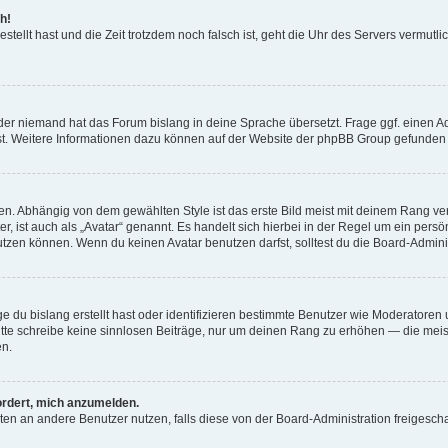
h!
estellt hast und die Zeit trotzdem noch falsch ist, geht die Uhr des Servers vermutl
der niemand hat das Forum bislang in deine Sprache übersetzt. Frage ggf. einen Adm
est. Weitere Informationen dazu können auf der Website der phpBB Group gefunden
. Abhängig von dem gewählten Style ist das erste Bild meist mit deinem Rang verk
, ist auch als „Avatar“ genannt. Es handelt sich hierbei in der Regel um ein persön
zen können. Wenn du keinen Avatar benutzen darfst, solltest du die Board-Admini
e du bislang erstellt hast oder identifizieren bestimmte Benutzer wie Moderatore
 Bitte schreibe keine sinnlosen Beiträge, nur um deinen Rang zu erhöhen — die mei
en.
ordert, mich anzumelden.
ichten an andere Benutzer nutzen, falls diese von der Board-Administration freige