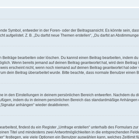
e Symbol, entweder in der Foren- oder der Beitragsansicht. Es könnte sein, dass e
t aufgelistet. Z. B. „Du darfst neue Themen erstellen“, „Du darfst an Abstimmung
n Beiträge bearbeiten oder löschen. Du kannst einen Beitrag bearbeiten, indem du
möglich. Wenn bereits jemand auf deinen Beitrag geantwortet hat, wird dein Beitra
nweis erscheint nicht, wenn noch niemand auf deinen Beitrag geantwortet hat oder 
 warum dein Beitrag überarbeitet wurde. Bitte beachte, dass normale Benutzer einen
e in den Einstellungen in deinem persönlichen Bereich entwerfen. Nachdem du die 
zufügen, indem du in deinem persönlichen Bereich das standardmäßige Anhängen d
 „Signatur anhängen“ wieder deaktivieren.
beitest, findest du ein Register „Umfrage erstellen“ unterhalb des Formulars zur 
t einen Titel und mindestens zwei Antwortmöglichkeiten in die entsprechenden Felde
r“ festlegen, wie viele Optionen ein Benutzer auswählen kann, welches Zeitlimit fü