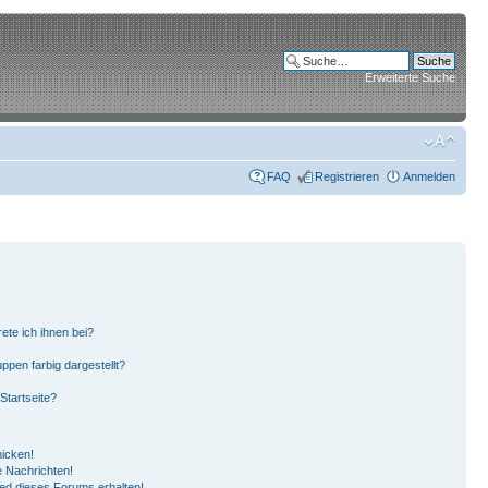
Erweiterte Suche
FAQ
Registrieren
Anmelden
ete ich ihnen bei?
pen farbig dargestellt?
Startseite?
hicken!
 Nachrichten!
ied dieses Forums erhalten!