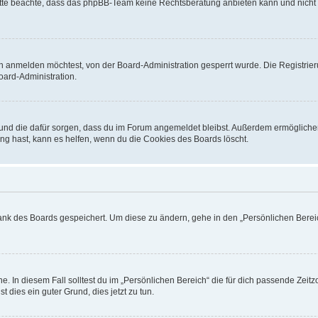
. Bitte beachte, dass das phpBB-Team keine Rechtsberatung anbieten kann und nicht d
h anmelden möchtest, von der Board-Administration gesperrt wurde. Die Registrie
ard-Administration.
t und die dafür sorgen, dass du im Forum angemeldet bleibst. Außerdem ermögliche
ng hast, kann es helfen, wenn du die Cookies des Boards löscht.
bank des Boards gespeichert. Um diese zu ändern, gehe in den „Persönlichen Bereic
e. In diesem Fall solltest du im „Persönlichen Bereich“ die für dich passende Zeitzo
t dies ein guter Grund, dies jetzt zu tun.