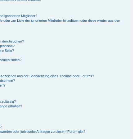
d ignorierten Mitglieder?
de oder zur Liste der ignorierten Mitglieder hinzufügen oder diese wieder aus den
en durchsuchen?
rgebnisse?
re Seite?
Themen finden?
Lesezeichen und der Beobachtung eines Themas oder Forums?
eobachten?
gen?
 zulässig?
hänge erhalten?
?
hwerden oder juristische Anfragen zu diesem Forum gibt?