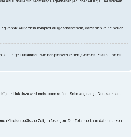
ie Anlaufstelle für Rechtsangelegenheiten jeglicher Art ist; außer solchen,
rung könnte außerdem komplett ausgeschaltet sein, damit sich keine neuen
n sie einige Funktionen, wie beispielsweise den „Gelesen“-Status – sofern
h“; der Link dazu wird meist oben auf der Seite angezeigt. Dort kannst du
ne (Mitteleuropäische Zeit, ...) festlegen. Die Zeitzone kann dabei nur von