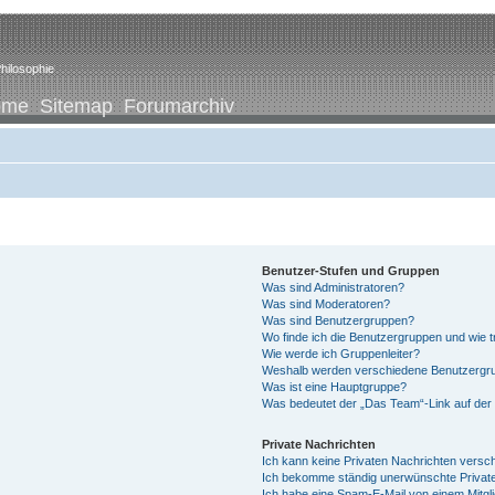
hilosophie
ome
Sitemap
Forumarchiv
Benutzer-Stufen und Gruppen
Was sind Administratoren?
Was sind Moderatoren?
Was sind Benutzergruppen?
Wo finde ich die Benutzergruppen und wie tr
Wie werde ich Gruppenleiter?
Weshalb werden verschiedene Benutzergrup
Was ist eine Hauptgruppe?
Was bedeutet der „Das Team“-Link auf der 
Private Nachrichten
Ich kann keine Privaten Nachrichten versc
Ich bekomme ständig unerwünschte Private
Ich habe eine Spam-E-Mail von einem Mitgl