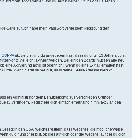
ministratoren, Moderatoren und du selbst deinen Online-Status sehen. Du
elde-Seite auf „Ich habe mein Passwort vergessen“ klickst und den
n
COPPA
aktiviert ist und du angegeben hast, dass du unter 13 Jahre alt bist,
utzerkonto vielleicht aktiviert werden. Bei einigen Boards müssen alle neu
ob eine Aktivierung nötig ist oder nicht. Wenn du eine E-Mail erhalten hast,
 wurde. Wenn du dir sicher bist, dass deine E-Mail-Adresse korrekt
 dass ein Administrator dein Benutzerkonto aus verschieden Gründen
ße zu verringern. Registriere dich einfach erneut und nimm aktiv an den
n Gesetz in den USA, welches festlegt, dass Websites, die möglicherweise
 du dir unsicher bist, ob dies auf dich oder die Website, auf der du dich