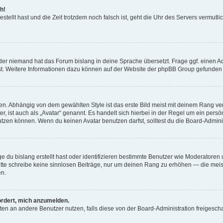
h!
estellt hast und die Zeit trotzdem noch falsch ist, geht die Uhr des Servers vermutl
der niemand hat das Forum bislang in deine Sprache übersetzt. Frage ggf. einen Adm
est. Weitere Informationen dazu können auf der Website der phpBB Group gefunden
. Abhängig von dem gewählten Style ist das erste Bild meist mit deinem Rang verk
, ist auch als „Avatar“ genannt. Es handelt sich hierbei in der Regel um ein persön
zen können. Wenn du keinen Avatar benutzen darfst, solltest du die Board-Admini
e du bislang erstellt hast oder identifizieren bestimmte Benutzer wie Moderatore
 Bitte schreibe keine sinnlosen Beiträge, nur um deinen Rang zu erhöhen — die mei
en.
ordert, mich anzumelden.
ichten an andere Benutzer nutzen, falls diese von der Board-Administration freige