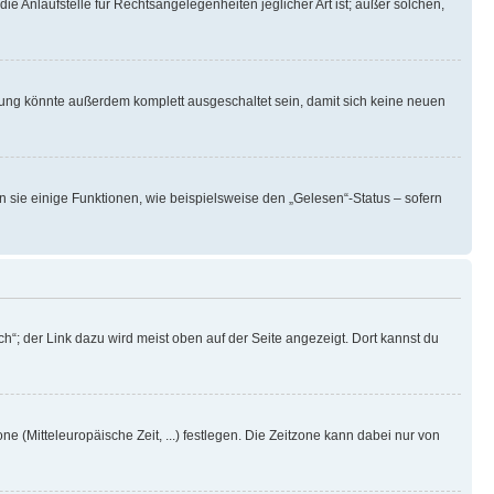
ie Anlaufstelle für Rechtsangelegenheiten jeglicher Art ist; außer solchen,
rung könnte außerdem komplett ausgeschaltet sein, damit sich keine neuen
n sie einige Funktionen, wie beispielsweise den „Gelesen“-Status – sofern
h“; der Link dazu wird meist oben auf der Seite angezeigt. Dort kannst du
ne (Mitteleuropäische Zeit, ...) festlegen. Die Zeitzone kann dabei nur von