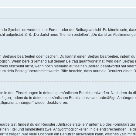
e Symbol, entweder in der Foren- oder der Beitragsansicht. Es könnte sein, dass e
t aufgelistet. Z. B. „Du darfst neue Themen erstellen“, „Du darfst an Abstimmung
n Beiträge bearbeiten oder löschen. Du kannst einen Beitrag bearbeiten, indem du
möglich. Wenn bereits jemand auf deinen Beitrag geantwortet hat, wird dein Beitra
nweis erscheint nicht, wenn noch niemand auf deinen Beitrag geantwortet hat oder 
 warum dein Beitrag überarbeitet wurde. Bitte beachte, dass normale Benutzer einen
e in den Einstellungen in deinem persönlichen Bereich entwerfen. Nachdem du die 
zufügen, indem du in deinem persönlichen Bereich das standardmäßige Anhängen d
 „Signatur anhängen“ wieder deaktivieren.
beitest, findest du ein Register „Umfrage erstellen“ unterhalb des Formulars zur 
t einen Titel und mindestens zwei Antwortmöglichkeiten in die entsprechenden Felde
r“ festlegen, wie viele Optionen ein Benutzer auswählen kann, welches Zeitlimit fü