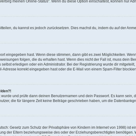
 „Verbirg meinen Online-Status“. Wenn du diese Option einschaltest, können nur Ad
mitteilen, du kannst es jedoch zurücksetzen. Dies machst du, indem du auf der Anm
swort eingegeben hast. Wenn diese stimmen, dann gibt es zwei Möglichkeiten. Wen
eisungen folgen, die du erhalten hast. Wenn dies nicht der Fall ist, muss dein Ben
lbst erledigen oder ein Administrator. Bei der Registrierung wurde dir mitgeteilt, 
-Adresse korrekt eingegeben hast oder die E-Mail von einem Spam-Filter blockiert
elden?!
andt wurde und prüfe dann deinen Benutzernamen und dein Passwort. Es kann sein,
utzer, die für längere Zeit keine Beiträge geschrieben haben, um die Datenbankgrö
sch: Gesetz zum Schutz der Privatsphäre von Kindern im Internet von 1998) ist ei
ng der Eltern beziehungsweise des oder der Erziehungsberechtigten benötigen. Wenn