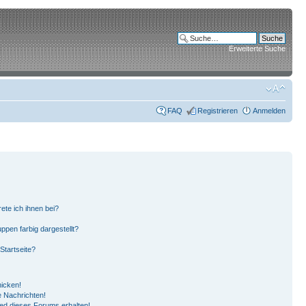
Erweiterte Suche
FAQ
Registrieren
Anmelden
ete ich ihnen bei?
pen farbig dargestellt?
Startseite?
hicken!
 Nachrichten!
ied dieses Forums erhalten!