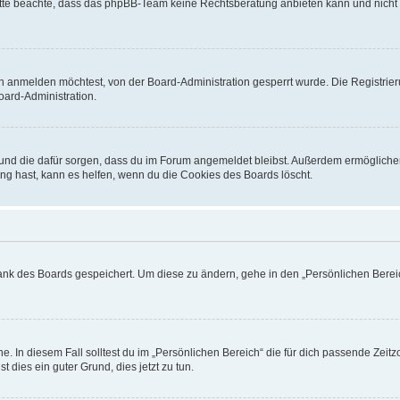
. Bitte beachte, dass das phpBB-Team keine Rechtsberatung anbieten kann und nicht d
h anmelden möchtest, von der Board-Administration gesperrt wurde. Die Registrie
ard-Administration.
t und die dafür sorgen, dass du im Forum angemeldet bleibst. Außerdem ermögliche
ng hast, kann es helfen, wenn du die Cookies des Boards löscht.
bank des Boards gespeichert. Um diese zu ändern, gehe in den „Persönlichen Bereic
e. In diesem Fall solltest du im „Persönlichen Bereich“ die für dich passende Zeitzo
t dies ein guter Grund, dies jetzt zu tun.