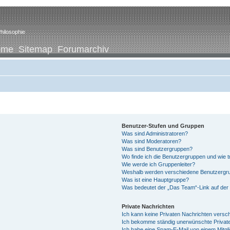
hilosophie
ome
Sitemap
Forumarchiv
Benutzer-Stufen und Gruppen
Was sind Administratoren?
Was sind Moderatoren?
Was sind Benutzergruppen?
Wo finde ich die Benutzergruppen und wie tr
Wie werde ich Gruppenleiter?
Weshalb werden verschiedene Benutzergrup
Was ist eine Hauptgruppe?
Was bedeutet der „Das Team“-Link auf der 
Private Nachrichten
Ich kann keine Privaten Nachrichten versc
Ich bekomme ständig unerwünschte Private
Ich habe eine Spam-E-Mail von einem Mitgl