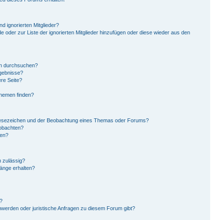
d ignorierten Mitglieder?
de oder zur Liste der ignorierten Mitglieder hinzufügen oder diese wieder aus den
en durchsuchen?
rgebnisse?
re Seite?
Themen finden?
Lesezeichen und der Beobachtung eines Themas oder Forums?
eobachten?
gen?
 zulässig?
hänge erhalten?
?
hwerden oder juristische Anfragen zu diesem Forum gibt?