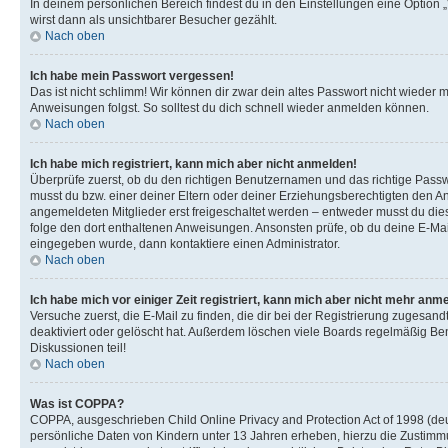
In deinem persönlichen Bereich findest du in den Einstellungen eine Option
wirst dann als unsichtbarer Besucher gezählt.
Nach oben
Ich habe mein Passwort vergessen!
Das ist nicht schlimm! Wir können dir zwar dein altes Passwort nicht wieder 
Anweisungen folgst. So solltest du dich schnell wieder anmelden können.
Nach oben
Ich habe mich registriert, kann mich aber nicht anmelden!
Überprüfe zuerst, ob du den richtigen Benutzernamen und das richtige Pas
musst du bzw. einer deiner Eltern oder deiner Erziehungsberechtigten den Anw
angemeldeten Mitglieder erst freigeschaltet werden – entweder musst du dies se
folge den dort enthaltenen Anweisungen. Ansonsten prüfe, ob du deine E-Mail
eingegeben wurde, dann kontaktiere einen Administrator.
Nach oben
Ich habe mich vor einiger Zeit registriert, kann mich aber nicht mehr anm
Versuche zuerst, die E-Mail zu finden, die dir bei der Registrierung zuges
deaktiviert oder gelöscht hat. Außerdem löschen viele Boards regelmäßig Ben
Diskussionen teil!
Nach oben
Was ist COPPA?
COPPA, ausgeschrieben Child Online Privacy and Protection Act of 1998 (deut
persönliche Daten von Kindern unter 13 Jahren erheben, hierzu die Zustimmu