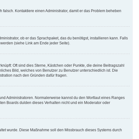
ich falsch. Kontaktiere einen Administrator, damit er das Problem beheben
inistrator, ob er das Sprachpaket, das du benötigst, installieren kann. Falls
 werden (siehe Link am Ende jeder Seite).
nüpft: Oft sind dies Sterne, Kästchen oder Punkte, die deine Beitragszahl
liches Bild, welches von Benutzer zu Benutzer unterschiedlich ist. Die
stration nach den Gründen dafür fragen.
n und Administratoren. Normalerweise kannst du den Wortlaut eines Ranges
sten Boards dulden dieses Verhalten nicht und ein Moderator oder
schaltet wurde. Diese Maßnahme soll den Missbrauch dieses Systems durch