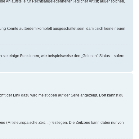
ie Anlaufstelle für Rechtsangelegenheiten jeglicher Art ist; außer solchen,
rung könnte außerdem komplett ausgeschaltet sein, damit sich keine neuen
n sie einige Funktionen, wie beispielsweise den „Gelesen“-Status – sofern
h“; der Link dazu wird meist oben auf der Seite angezeigt. Dort kannst du
ne (Mitteleuropäische Zeit, ...) festlegen. Die Zeitzone kann dabei nur von