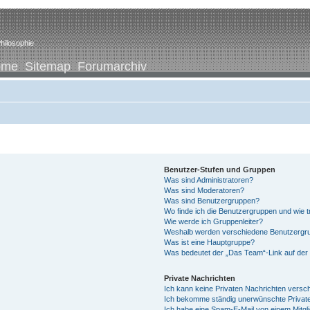
hilosophie
ome
Sitemap
Forumarchiv
Benutzer-Stufen und Gruppen
Was sind Administratoren?
Was sind Moderatoren?
Was sind Benutzergruppen?
Wo finde ich die Benutzergruppen und wie tr
Wie werde ich Gruppenleiter?
Weshalb werden verschiedene Benutzergrup
Was ist eine Hauptgruppe?
Was bedeutet der „Das Team“-Link auf der 
Private Nachrichten
Ich kann keine Privaten Nachrichten versc
Ich bekomme ständig unerwünschte Private
Ich habe eine Spam-E-Mail von einem Mitgl