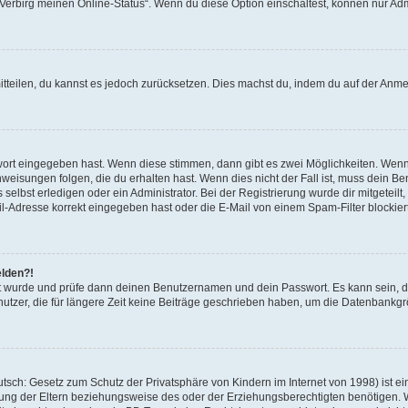
 „Verbirg meinen Online-Status“. Wenn du diese Option einschaltest, können nur Ad
mitteilen, du kannst es jedoch zurücksetzen. Dies machst du, indem du auf der Anm
swort eingegeben hast. Wenn diese stimmen, dann gibt es zwei Möglichkeiten. Wen
eisungen folgen, die du erhalten hast. Wenn dies nicht der Fall ist, muss dein Ben
lbst erledigen oder ein Administrator. Bei der Registrierung wurde dir mitgeteilt, 
-Adresse korrekt eingegeben hast oder die E-Mail von einem Spam-Filter blockiert
elden?!
andt wurde und prüfe dann deinen Benutzernamen und dein Passwort. Es kann sein,
utzer, die für längere Zeit keine Beiträge geschrieben haben, um die Datenbankgrö
sch: Gesetz zum Schutz der Privatsphäre von Kindern im Internet von 1998) ist ei
ng der Eltern beziehungsweise des oder der Erziehungsberechtigten benötigen. Wenn