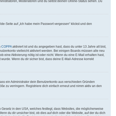
ministratoren, Moderatoren und du selbst deinen Online-Status sehen. Du
elde-Seite auf „Ich habe mein Passwort vergessen“ klickst und den
n
COPPA
aktiviert ist und du angegeben hast, dass du unter 13 Jahre alt bist,
utzerkonto vielleicht aktiviert werden. Bei einigen Boards müssen alle neu
ob eine Aktivierung nötig ist oder nicht. Wenn du eine E-Mail erhalten hast,
 wurde. Wenn du dir sicher bist, dass deine E-Mail-Adresse korrekt
 dass ein Administrator dein Benutzerkonto aus verschieden Gründen
ße zu verringern. Registriere dich einfach erneut und nimm aktiv an den
n Gesetz in den USA, welches festlegt, dass Websites, die möglicherweise
 du dir unsicher bist, ob dies auf dich oder die Website, auf der du dich