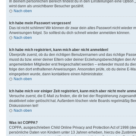
In deinem persönlichen Bereich findest du in den Einstellungen eine Option
wirst dann als unsichtbarer Besucher gezählt.
Nach oben
Ich habe mein Passwort vergessen!
Das ist nicht schlimm! Wir können dir zwar dein altes Passwort nicht wieder 
Anweisungen folgst. So solltest du dich schnell wieder anmelden können.
Nach oben
Ich habe mich registriert, kann mich aber nicht anmelden!
Überprüfe zuerst, ob du den richtigen Benutzernamen und das richtige Pas
musst du bzw. einer deiner Eltern oder deiner Erziehungsberechtigten den Anw
angemeldeten Mitglieder erst freigeschaltet werden – entweder musst du dies se
folge den dort enthaltenen Anweisungen. Ansonsten prüfe, ob du deine E-Mail
eingegeben wurde, dann kontaktiere einen Administrator.
Nach oben
Ich habe mich vor einiger Zeit registriert, kann mich aber nicht mehr anm
Versuche zuerst, die E-Mail zu finden, die dir bei der Registrierung zuges
deaktiviert oder gelöscht hat. Außerdem löschen viele Boards regelmäßig Ben
Diskussionen teil!
Nach oben
Was ist COPPA?
COPPA, ausgeschrieben Child Online Privacy and Protection Act of 1998 (deut
persönliche Daten von Kindern unter 13 Jahren erheben, hierzu die Zustimmu