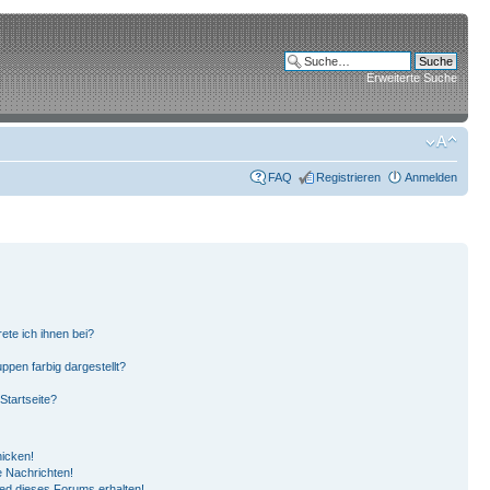
Erweiterte Suche
FAQ
Registrieren
Anmelden
ete ich ihnen bei?
pen farbig dargestellt?
Startseite?
hicken!
 Nachrichten!
ied dieses Forums erhalten!