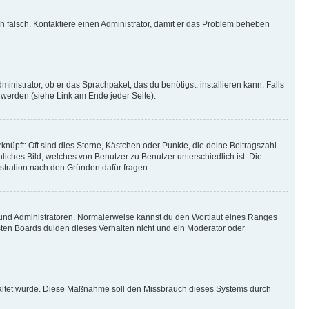
ich falsch. Kontaktiere einen Administrator, damit er das Problem beheben
inistrator, ob er das Sprachpaket, das du benötigst, installieren kann. Falls
 werden (siehe Link am Ende jeder Seite).
nüpft: Oft sind dies Sterne, Kästchen oder Punkte, die deine Beitragszahl
liches Bild, welches von Benutzer zu Benutzer unterschiedlich ist. Die
stration nach den Gründen dafür fragen.
n und Administratoren. Normalerweise kannst du den Wortlaut eines Ranges
sten Boards dulden dieses Verhalten nicht und ein Moderator oder
schaltet wurde. Diese Maßnahme soll den Missbrauch dieses Systems durch