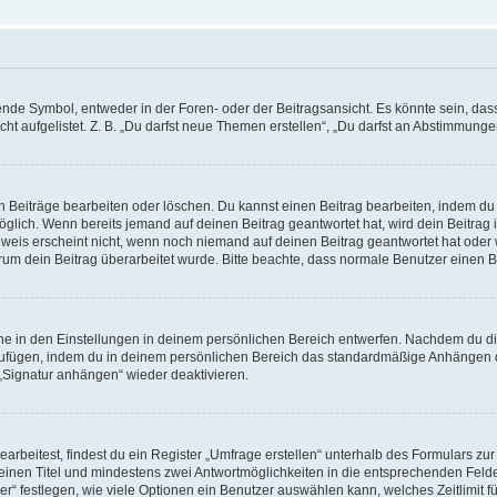
e Symbol, entweder in der Foren- oder der Beitragsansicht. Es könnte sein, dass e
t aufgelistet. Z. B. „Du darfst neue Themen erstellen“, „Du darfst an Abstimmung
n Beiträge bearbeiten oder löschen. Du kannst einen Beitrag bearbeiten, indem du
möglich. Wenn bereits jemand auf deinen Beitrag geantwortet hat, wird dein Beitra
nweis erscheint nicht, wenn noch niemand auf deinen Beitrag geantwortet hat oder 
 warum dein Beitrag überarbeitet wurde. Bitte beachte, dass normale Benutzer einen
e in den Einstellungen in deinem persönlichen Bereich entwerfen. Nachdem du die 
zufügen, indem du in deinem persönlichen Bereich das standardmäßige Anhängen d
 „Signatur anhängen“ wieder deaktivieren.
beitest, findest du ein Register „Umfrage erstellen“ unterhalb des Formulars zur 
t einen Titel und mindestens zwei Antwortmöglichkeiten in die entsprechenden Felde
r“ festlegen, wie viele Optionen ein Benutzer auswählen kann, welches Zeitlimit fü