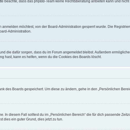
. Bitte beachte, dass das phpBB-Team keine Rechtsberatung anbieten kann und nicht d
h anmelden möchtest, von der Board-Administration gesperrt wurde. Die Registrie
ard-Administration.
t und die dafür sorgen, dass du im Forum angemeldet bleibst. Außerdem ermögliche
ng hast, kann es helfen, wenn du die Cookies des Boards löscht.
bank des Boards gespeichert. Um diese zu ändern, gehe in den „Persönlichen Bereic
e. In diesem Fall solltest du im „Persönlichen Bereich“ die für dich passende Zeitzo
t dies ein guter Grund, dies jetzt zu tun.