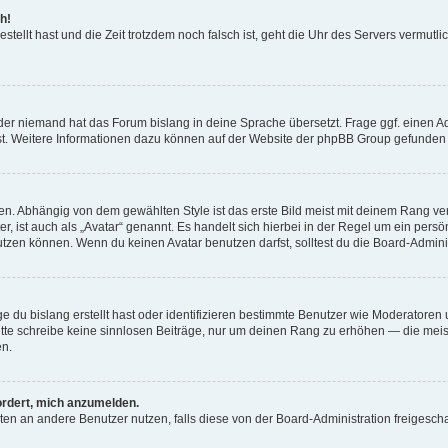
h!
estellt hast und die Zeit trotzdem noch falsch ist, geht die Uhr des Servers vermutl
der niemand hat das Forum bislang in deine Sprache übersetzt. Frage ggf. einen Adm
est. Weitere Informationen dazu können auf der Website der phpBB Group gefunden
. Abhängig von dem gewählten Style ist das erste Bild meist mit deinem Rang verk
, ist auch als „Avatar“ genannt. Es handelt sich hierbei in der Regel um ein persön
zen können. Wenn du keinen Avatar benutzen darfst, solltest du die Board-Admini
e du bislang erstellt hast oder identifizieren bestimmte Benutzer wie Moderatore
 Bitte schreibe keine sinnlosen Beiträge, nur um deinen Rang zu erhöhen — die mei
en.
ordert, mich anzumelden.
ichten an andere Benutzer nutzen, falls diese von der Board-Administration freige