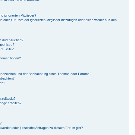
d ignorierten Mitglieder?
de oder zur Liste der ignorierten Mitglieder hinzufügen oder diese wieder aus den
en durchsuchen?
rgebnisse?
re Seite?
Themen finden?
Lesezeichen und der Beobachtung eines Themas oder Forums?
eobachten?
gen?
 zulässig?
hänge erhalten?
?
hwerden oder juristische Anfragen zu diesem Forum gibt?