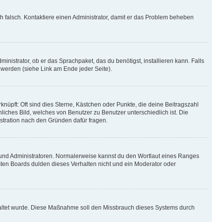
ich falsch. Kontaktiere einen Administrator, damit er das Problem beheben
inistrator, ob er das Sprachpaket, das du benötigst, installieren kann. Falls
 werden (siehe Link am Ende jeder Seite).
nüpft: Oft sind dies Sterne, Kästchen oder Punkte, die deine Beitragszahl
liches Bild, welches von Benutzer zu Benutzer unterschiedlich ist. Die
stration nach den Gründen dafür fragen.
n und Administratoren. Normalerweise kannst du den Wortlaut eines Ranges
sten Boards dulden dieses Verhalten nicht und ein Moderator oder
schaltet wurde. Diese Maßnahme soll den Missbrauch dieses Systems durch