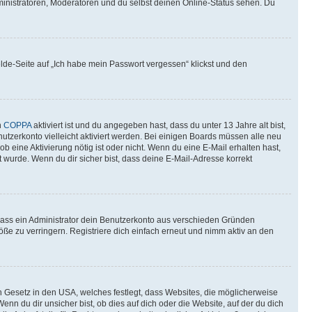
ministratoren, Moderatoren und du selbst deinen Online-Status sehen. Du
elde-Seite auf „Ich habe mein Passwort vergessen“ klickst und den
n
COPPA
aktiviert ist und du angegeben hast, dass du unter 13 Jahre alt bist,
utzerkonto vielleicht aktiviert werden. Bei einigen Boards müssen alle neu
ob eine Aktivierung nötig ist oder nicht. Wenn du eine E-Mail erhalten hast,
 wurde. Wenn du dir sicher bist, dass deine E-Mail-Adresse korrekt
 dass ein Administrator dein Benutzerkonto aus verschieden Gründen
ße zu verringern. Registriere dich einfach erneut und nimm aktiv an den
n Gesetz in den USA, welches festlegt, dass Websites, die möglicherweise
 du dir unsicher bist, ob dies auf dich oder die Website, auf der du dich