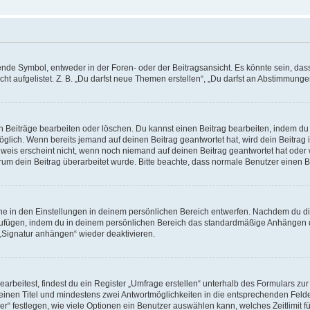
e Symbol, entweder in der Foren- oder der Beitragsansicht. Es könnte sein, dass e
t aufgelistet. Z. B. „Du darfst neue Themen erstellen“, „Du darfst an Abstimmung
n Beiträge bearbeiten oder löschen. Du kannst einen Beitrag bearbeiten, indem du
möglich. Wenn bereits jemand auf deinen Beitrag geantwortet hat, wird dein Beitra
nweis erscheint nicht, wenn noch niemand auf deinen Beitrag geantwortet hat oder 
 warum dein Beitrag überarbeitet wurde. Bitte beachte, dass normale Benutzer einen
e in den Einstellungen in deinem persönlichen Bereich entwerfen. Nachdem du die 
zufügen, indem du in deinem persönlichen Bereich das standardmäßige Anhängen d
 „Signatur anhängen“ wieder deaktivieren.
beitest, findest du ein Register „Umfrage erstellen“ unterhalb des Formulars zur 
t einen Titel und mindestens zwei Antwortmöglichkeiten in die entsprechenden Felde
r“ festlegen, wie viele Optionen ein Benutzer auswählen kann, welches Zeitlimit fü