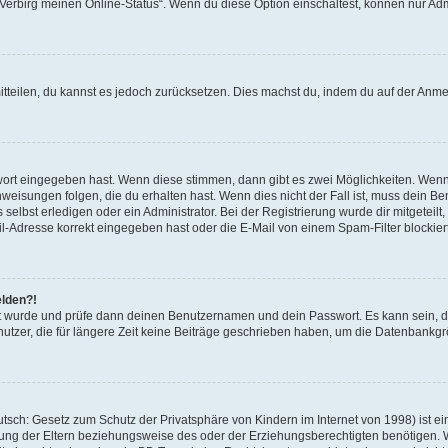
 „Verbirg meinen Online-Status“. Wenn du diese Option einschaltest, können nur Ad
mitteilen, du kannst es jedoch zurücksetzen. Dies machst du, indem du auf der Anm
swort eingegeben hast. Wenn diese stimmen, dann gibt es zwei Möglichkeiten. Wen
eisungen folgen, die du erhalten hast. Wenn dies nicht der Fall ist, muss dein Ben
lbst erledigen oder ein Administrator. Bei der Registrierung wurde dir mitgeteilt, 
-Adresse korrekt eingegeben hast oder die E-Mail von einem Spam-Filter blockiert
elden?!
andt wurde und prüfe dann deinen Benutzernamen und dein Passwort. Es kann sein,
utzer, die für längere Zeit keine Beiträge geschrieben haben, um die Datenbankgrö
sch: Gesetz zum Schutz der Privatsphäre von Kindern im Internet von 1998) ist ei
ng der Eltern beziehungsweise des oder der Erziehungsberechtigten benötigen. Wenn