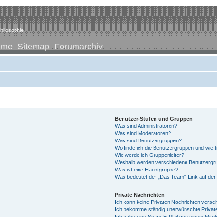
hilosophie
ome
Sitemap
Forumarchiv
Benutzer-Stufen und Gruppen
Was sind Administratoren?
Was sind Moderatoren?
Was sind Benutzergruppen?
Wo finde ich die Benutzergruppen und wie tr
Wie werde ich Gruppenleiter?
Weshalb werden verschiedene Benutzergrup
Was ist eine Hauptgruppe?
Was bedeutet der „Das Team“-Link auf der 
Private Nachrichten
Ich kann keine Privaten Nachrichten versc
Ich bekomme ständig unerwünschte Private
Ich habe eine Spam-E-Mail von einem Mitgl