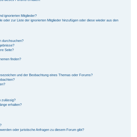
d ignorierten Mitglieder?
de oder zur Liste der ignorierten Mitglieder hinzufügen oder diese wieder aus den
en durchsuchen?
rgebnisse?
re Seite?
Themen finden?
Lesezeichen und der Beobachtung eines Themas oder Forums?
eobachten?
gen?
 zulässig?
hänge erhalten?
?
hwerden oder juristische Anfragen zu diesem Forum gibt?