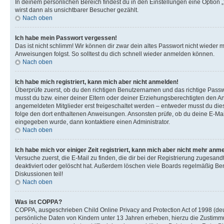
In deinem persönlichen Bereich findest du in den Einstellungen eine Option
wirst dann als unsichtbarer Besucher gezählt.
Nach oben
Ich habe mein Passwort vergessen!
Das ist nicht schlimm! Wir können dir zwar dein altes Passwort nicht wieder 
Anweisungen folgst. So solltest du dich schnell wieder anmelden können.
Nach oben
Ich habe mich registriert, kann mich aber nicht anmelden!
Überprüfe zuerst, ob du den richtigen Benutzernamen und das richtige Pas
musst du bzw. einer deiner Eltern oder deiner Erziehungsberechtigten den Anw
angemeldeten Mitglieder erst freigeschaltet werden – entweder musst du dies se
folge den dort enthaltenen Anweisungen. Ansonsten prüfe, ob du deine E-Mail
eingegeben wurde, dann kontaktiere einen Administrator.
Nach oben
Ich habe mich vor einiger Zeit registriert, kann mich aber nicht mehr anm
Versuche zuerst, die E-Mail zu finden, die dir bei der Registrierung zuges
deaktiviert oder gelöscht hat. Außerdem löschen viele Boards regelmäßig Ben
Diskussionen teil!
Nach oben
Was ist COPPA?
COPPA, ausgeschrieben Child Online Privacy and Protection Act of 1998 (deut
persönliche Daten von Kindern unter 13 Jahren erheben, hierzu die Zustimmu