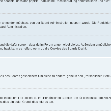
. Bitte beachte, dass das phpBB-Team keine Rechtsberatung anbieten kann und nicht d
h anmelden möchtest, von der Board-Administration gesperrt wurde. Die Registrie
ard-Administration.
t und die dafür sorgen, dass du im Forum angemeldet bleibst. Außerdem ermögliche
ng hast, kann es helfen, wenn du die Cookies des Boards löscht.
bank des Boards gespeichert. Um diese zu ändern, gehe in den „Persönlichen Bereic
e. In diesem Fall solltest du im „Persönlichen Bereich“ die für dich passende Zeitzo
t dies ein guter Grund, dies jetzt zu tun.