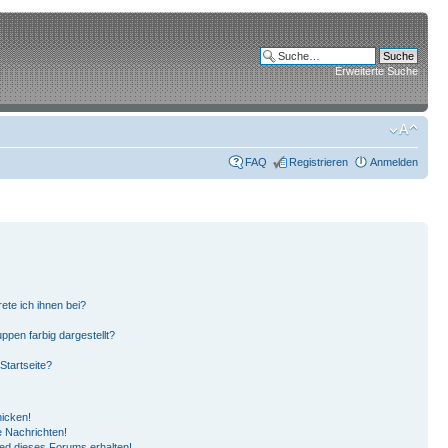
Erweiterte Suche
FAQ
Registrieren
Anmelden
ete ich ihnen bei?
pen farbig dargestellt?
Startseite?
hicken!
 Nachrichten!
ied dieses Forums erhalten!