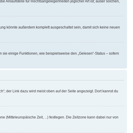
ie Anlaufstelle für Rechtsangelegenheiten jeglicher Art ist; außer solchen,
rung könnte außerdem komplett ausgeschaltet sein, damit sich keine neuen
n sie einige Funktionen, wie beispielsweise den „Gelesen“-Status – sofern
h“; der Link dazu wird meist oben auf der Seite angezeigt. Dort kannst du
ne (Mitteleuropäische Zeit, ...) festlegen. Die Zeitzone kann dabei nur von