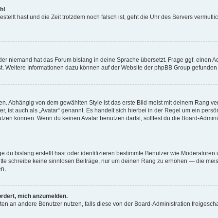
h!
estellt hast und die Zeit trotzdem noch falsch ist, geht die Uhr des Servers vermutl
der niemand hat das Forum bislang in deine Sprache übersetzt. Frage ggf. einen Adm
est. Weitere Informationen dazu können auf der Website der phpBB Group gefunden
. Abhängig von dem gewählten Style ist das erste Bild meist mit deinem Rang verk
, ist auch als „Avatar“ genannt. Es handelt sich hierbei in der Regel um ein persön
zen können. Wenn du keinen Avatar benutzen darfst, solltest du die Board-Admini
e du bislang erstellt hast oder identifizieren bestimmte Benutzer wie Moderatore
 Bitte schreibe keine sinnlosen Beiträge, nur um deinen Rang zu erhöhen — die mei
en.
ordert, mich anzumelden.
ichten an andere Benutzer nutzen, falls diese von der Board-Administration freige