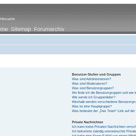
hilosophie
ome
Sitemap
Forumarchiv
Benutzer-Stufen und Gruppen
Was sind Administratoren?
Was sind Moderatoren?
Was sind Benutzergruppen?
Wo finde ich die Benutzergruppen und wie tr
Wie werde ich Gruppenleiter?
Weshalb werden verschiedene Benutzergrup
Was ist eine Hauptgruppe?
Was bedeutet der „Das Team“-Link auf der 
Private Nachrichten
Ich kann keine Privaten Nachrichten versc
Ich bekomme ständig unerwünschte Private
Ich habe eine Spam-E-Mail von einem Mitgl