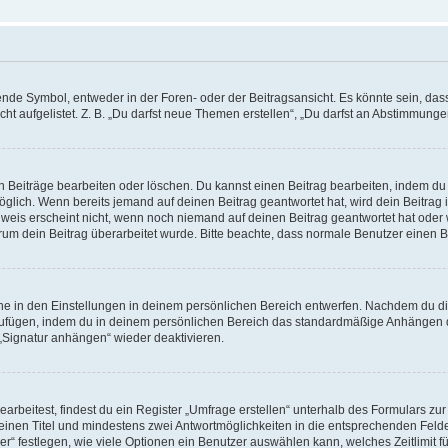
e Symbol, entweder in der Foren- oder der Beitragsansicht. Es könnte sein, dass e
t aufgelistet. Z. B. „Du darfst neue Themen erstellen“, „Du darfst an Abstimmung
n Beiträge bearbeiten oder löschen. Du kannst einen Beitrag bearbeiten, indem du
möglich. Wenn bereits jemand auf deinen Beitrag geantwortet hat, wird dein Beitra
nweis erscheint nicht, wenn noch niemand auf deinen Beitrag geantwortet hat oder 
 warum dein Beitrag überarbeitet wurde. Bitte beachte, dass normale Benutzer einen
e in den Einstellungen in deinem persönlichen Bereich entwerfen. Nachdem du die 
zufügen, indem du in deinem persönlichen Bereich das standardmäßige Anhängen d
 „Signatur anhängen“ wieder deaktivieren.
beitest, findest du ein Register „Umfrage erstellen“ unterhalb des Formulars zur 
t einen Titel und mindestens zwei Antwortmöglichkeiten in die entsprechenden Felde
r“ festlegen, wie viele Optionen ein Benutzer auswählen kann, welches Zeitlimit fü