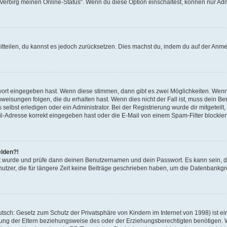
 „Verbirg meinen Online-Status“. Wenn du diese Option einschaltest, können nur Ad
mitteilen, du kannst es jedoch zurücksetzen. Dies machst du, indem du auf der Anm
swort eingegeben hast. Wenn diese stimmen, dann gibt es zwei Möglichkeiten. Wen
eisungen folgen, die du erhalten hast. Wenn dies nicht der Fall ist, muss dein Ben
lbst erledigen oder ein Administrator. Bei der Registrierung wurde dir mitgeteilt, 
-Adresse korrekt eingegeben hast oder die E-Mail von einem Spam-Filter blockiert
elden?!
andt wurde und prüfe dann deinen Benutzernamen und dein Passwort. Es kann sein,
utzer, die für längere Zeit keine Beiträge geschrieben haben, um die Datenbankgrö
sch: Gesetz zum Schutz der Privatsphäre von Kindern im Internet von 1998) ist ei
ng der Eltern beziehungsweise des oder der Erziehungsberechtigten benötigen. Wenn