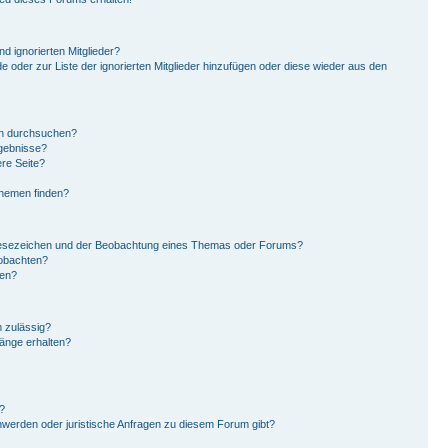
d ignorierten Mitglieder?
de oder zur Liste der ignorierten Mitglieder hinzufügen oder diese wieder aus den
en durchsuchen?
rgebnisse?
re Seite?
Themen finden?
Lesezeichen und der Beobachtung eines Themas oder Forums?
eobachten?
gen?
 zulässig?
hänge erhalten?
?
hwerden oder juristische Anfragen zu diesem Forum gibt?