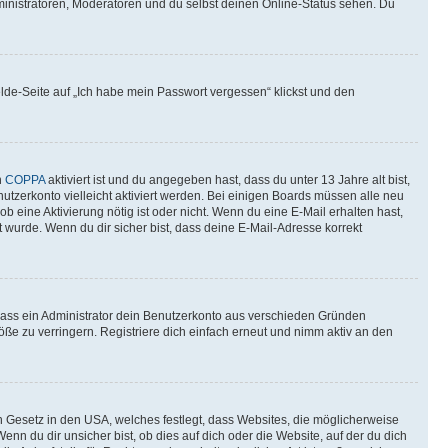
ministratoren, Moderatoren und du selbst deinen Online-Status sehen. Du
elde-Seite auf „Ich habe mein Passwort vergessen“ klickst und den
n
COPPA
aktiviert ist und du angegeben hast, dass du unter 13 Jahre alt bist,
utzerkonto vielleicht aktiviert werden. Bei einigen Boards müssen alle neu
ob eine Aktivierung nötig ist oder nicht. Wenn du eine E-Mail erhalten hast,
 wurde. Wenn du dir sicher bist, dass deine E-Mail-Adresse korrekt
 dass ein Administrator dein Benutzerkonto aus verschieden Gründen
ße zu verringern. Registriere dich einfach erneut und nimm aktiv an den
n Gesetz in den USA, welches festlegt, dass Websites, die möglicherweise
 du dir unsicher bist, ob dies auf dich oder die Website, auf der du dich