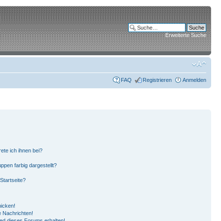
Erweiterte Suche
FAQ
Registrieren
Anmelden
ete ich ihnen bei?
pen farbig dargestellt?
Startseite?
hicken!
 Nachrichten!
ied dieses Forums erhalten!