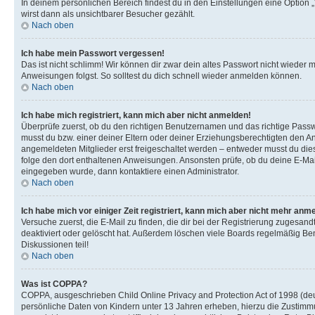
In deinem persönlichen Bereich findest du in den Einstellungen eine Option
wirst dann als unsichtbarer Besucher gezählt.
Nach oben
Ich habe mein Passwort vergessen!
Das ist nicht schlimm! Wir können dir zwar dein altes Passwort nicht wieder 
Anweisungen folgst. So solltest du dich schnell wieder anmelden können.
Nach oben
Ich habe mich registriert, kann mich aber nicht anmelden!
Überprüfe zuerst, ob du den richtigen Benutzernamen und das richtige Pas
musst du bzw. einer deiner Eltern oder deiner Erziehungsberechtigten den Anw
angemeldeten Mitglieder erst freigeschaltet werden – entweder musst du dies se
folge den dort enthaltenen Anweisungen. Ansonsten prüfe, ob du deine E-Mail
eingegeben wurde, dann kontaktiere einen Administrator.
Nach oben
Ich habe mich vor einiger Zeit registriert, kann mich aber nicht mehr anm
Versuche zuerst, die E-Mail zu finden, die dir bei der Registrierung zuges
deaktiviert oder gelöscht hat. Außerdem löschen viele Boards regelmäßig Ben
Diskussionen teil!
Nach oben
Was ist COPPA?
COPPA, ausgeschrieben Child Online Privacy and Protection Act of 1998 (deut
persönliche Daten von Kindern unter 13 Jahren erheben, hierzu die Zustimmu