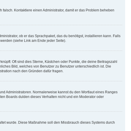
ich falsch. Kontaktiere einen Administrator, damit er das Problem beheben
inistrator, ob er das Sprachpaket, das du benötigst, installieren kann. Falls
 werden (siehe Link am Ende jeder Seite).
nüpft: Oft sind dies Sterne, Kästchen oder Punkte, die deine Beitragszahl
liches Bild, welches von Benutzer zu Benutzer unterschiedlich ist. Die
stration nach den Gründen dafür fragen.
n und Administratoren. Normalerweise kannst du den Wortlaut eines Ranges
sten Boards dulden dieses Verhalten nicht und ein Moderator oder
schaltet wurde. Diese Maßnahme soll den Missbrauch dieses Systems durch