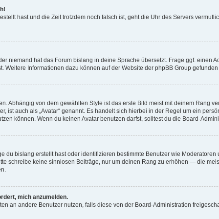
h!
estellt hast und die Zeit trotzdem noch falsch ist, geht die Uhr des Servers vermutl
der niemand hat das Forum bislang in deine Sprache übersetzt. Frage ggf. einen Adm
est. Weitere Informationen dazu können auf der Website der phpBB Group gefunden
. Abhängig von dem gewählten Style ist das erste Bild meist mit deinem Rang verk
, ist auch als „Avatar“ genannt. Es handelt sich hierbei in der Regel um ein persön
zen können. Wenn du keinen Avatar benutzen darfst, solltest du die Board-Admini
e du bislang erstellt hast oder identifizieren bestimmte Benutzer wie Moderatore
 Bitte schreibe keine sinnlosen Beiträge, nur um deinen Rang zu erhöhen — die mei
en.
ordert, mich anzumelden.
ichten an andere Benutzer nutzen, falls diese von der Board-Administration freige