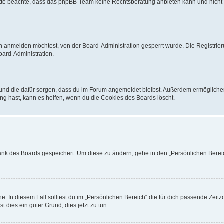
. Bitte beachte, dass das phpBB-Team keine Rechtsberatung anbieten kann und nicht d
h anmelden möchtest, von der Board-Administration gesperrt wurde. Die Registrie
ard-Administration.
t und die dafür sorgen, dass du im Forum angemeldet bleibst. Außerdem ermögliche
ng hast, kann es helfen, wenn du die Cookies des Boards löscht.
bank des Boards gespeichert. Um diese zu ändern, gehe in den „Persönlichen Bereic
e. In diesem Fall solltest du im „Persönlichen Bereich“ die für dich passende Zeitzo
t dies ein guter Grund, dies jetzt zu tun.