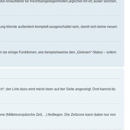
ie Anlaufstelle für Rechtsangelegenheiten jeglicher Art ist; außer solchen,
rung könnte außerdem komplett ausgeschaltet sein, damit sich keine neuen
n sie einige Funktionen, wie beispielsweise den „Gelesen“-Status – sofern
h“; der Link dazu wird meist oben auf der Seite angezeigt. Dort kannst du
ne (Mitteleuropäische Zeit, ...) festlegen. Die Zeitzone kann dabei nur von