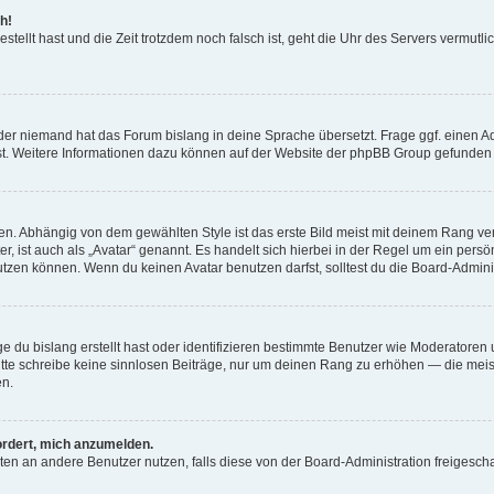
h!
estellt hast und die Zeit trotzdem noch falsch ist, geht die Uhr des Servers vermutl
der niemand hat das Forum bislang in deine Sprache übersetzt. Frage ggf. einen Adm
est. Weitere Informationen dazu können auf der Website der phpBB Group gefunden
. Abhängig von dem gewählten Style ist das erste Bild meist mit deinem Rang verk
, ist auch als „Avatar“ genannt. Es handelt sich hierbei in der Regel um ein persön
zen können. Wenn du keinen Avatar benutzen darfst, solltest du die Board-Admini
e du bislang erstellt hast oder identifizieren bestimmte Benutzer wie Moderatore
 Bitte schreibe keine sinnlosen Beiträge, nur um deinen Rang zu erhöhen — die mei
en.
ordert, mich anzumelden.
ichten an andere Benutzer nutzen, falls diese von der Board-Administration freige