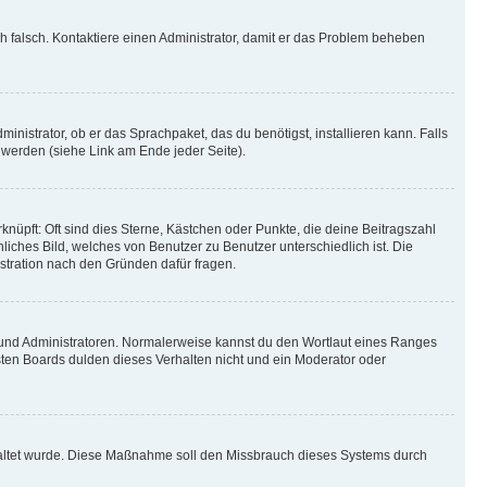
ich falsch. Kontaktiere einen Administrator, damit er das Problem beheben
inistrator, ob er das Sprachpaket, das du benötigst, installieren kann. Falls
 werden (siehe Link am Ende jeder Seite).
nüpft: Oft sind dies Sterne, Kästchen oder Punkte, die deine Beitragszahl
liches Bild, welches von Benutzer zu Benutzer unterschiedlich ist. Die
stration nach den Gründen dafür fragen.
n und Administratoren. Normalerweise kannst du den Wortlaut eines Ranges
sten Boards dulden dieses Verhalten nicht und ein Moderator oder
schaltet wurde. Diese Maßnahme soll den Missbrauch dieses Systems durch