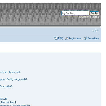
Erweiterte Suche
FAQ
Registrieren
Anmelden
ete ich ihnen bei?
pen farbig dargestellt?
Startseite?
hicken!
 Nachrichten!
ied dieses Forums erhalten!