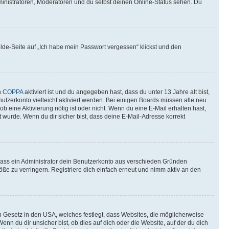
ministratoren, Moderatoren und du selbst deinen Online-Status sehen. Du
elde-Seite auf „Ich habe mein Passwort vergessen“ klickst und den
n
COPPA
aktiviert ist und du angegeben hast, dass du unter 13 Jahre alt bist,
utzerkonto vielleicht aktiviert werden. Bei einigen Boards müssen alle neu
ob eine Aktivierung nötig ist oder nicht. Wenn du eine E-Mail erhalten hast,
 wurde. Wenn du dir sicher bist, dass deine E-Mail-Adresse korrekt
 dass ein Administrator dein Benutzerkonto aus verschieden Gründen
ße zu verringern. Registriere dich einfach erneut und nimm aktiv an den
n Gesetz in den USA, welches festlegt, dass Websites, die möglicherweise
 du dir unsicher bist, ob dies auf dich oder die Website, auf der du dich