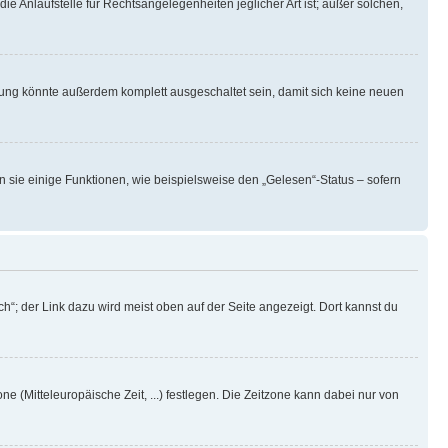
ie Anlaufstelle für Rechtsangelegenheiten jeglicher Art ist; außer solchen,
rung könnte außerdem komplett ausgeschaltet sein, damit sich keine neuen
n sie einige Funktionen, wie beispielsweise den „Gelesen“-Status – sofern
h“; der Link dazu wird meist oben auf der Seite angezeigt. Dort kannst du
ne (Mitteleuropäische Zeit, ...) festlegen. Die Zeitzone kann dabei nur von