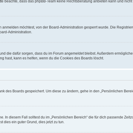
. Bitte beachte, dass das phpBB-Team keine Rechtsberatung anbieten kann und nicht d
h anmelden möchtest, von der Board-Administration gesperrt wurde. Die Registrie
ard-Administration.
t und die dafür sorgen, dass du im Forum angemeldet bleibst. Außerdem ermögliche
ng hast, kann es helfen, wenn du die Cookies des Boards löscht.
bank des Boards gespeichert. Um diese zu ändern, gehe in den „Persönlichen Bereic
e. In diesem Fall solltest du im „Persönlichen Bereich“ die für dich passende Zeitzo
t dies ein guter Grund, dies jetzt zu tun.