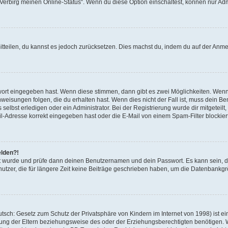
 „Verbirg meinen Online-Status“. Wenn du diese Option einschaltest, können nur Ad
mitteilen, du kannst es jedoch zurücksetzen. Dies machst du, indem du auf der Anm
swort eingegeben hast. Wenn diese stimmen, dann gibt es zwei Möglichkeiten. Wen
eisungen folgen, die du erhalten hast. Wenn dies nicht der Fall ist, muss dein Ben
lbst erledigen oder ein Administrator. Bei der Registrierung wurde dir mitgeteilt, 
-Adresse korrekt eingegeben hast oder die E-Mail von einem Spam-Filter blockiert
elden?!
andt wurde und prüfe dann deinen Benutzernamen und dein Passwort. Es kann sein,
utzer, die für längere Zeit keine Beiträge geschrieben haben, um die Datenbankgrö
sch: Gesetz zum Schutz der Privatsphäre von Kindern im Internet von 1998) ist ei
ng der Eltern beziehungsweise des oder der Erziehungsberechtigten benötigen. Wenn