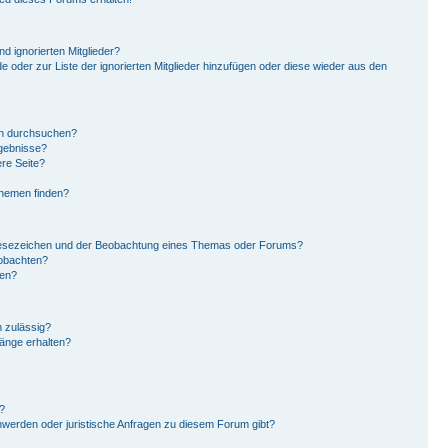
d ignorierten Mitglieder?
de oder zur Liste der ignorierten Mitglieder hinzufügen oder diese wieder aus den
en durchsuchen?
rgebnisse?
re Seite?
Themen finden?
Lesezeichen und der Beobachtung eines Themas oder Forums?
eobachten?
gen?
 zulässig?
hänge erhalten?
?
hwerden oder juristische Anfragen zu diesem Forum gibt?