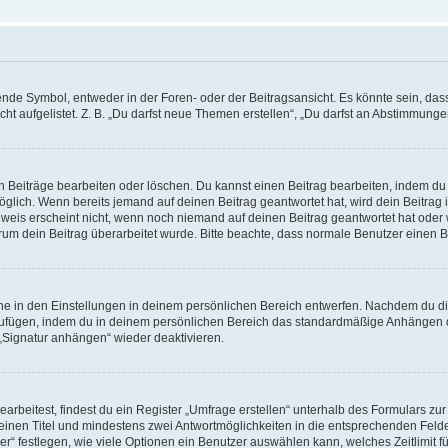
e Symbol, entweder in der Foren- oder der Beitragsansicht. Es könnte sein, dass e
t aufgelistet. Z. B. „Du darfst neue Themen erstellen“, „Du darfst an Abstimmung
n Beiträge bearbeiten oder löschen. Du kannst einen Beitrag bearbeiten, indem du
möglich. Wenn bereits jemand auf deinen Beitrag geantwortet hat, wird dein Beitra
nweis erscheint nicht, wenn noch niemand auf deinen Beitrag geantwortet hat oder 
 warum dein Beitrag überarbeitet wurde. Bitte beachte, dass normale Benutzer einen
e in den Einstellungen in deinem persönlichen Bereich entwerfen. Nachdem du die 
zufügen, indem du in deinem persönlichen Bereich das standardmäßige Anhängen d
 „Signatur anhängen“ wieder deaktivieren.
beitest, findest du ein Register „Umfrage erstellen“ unterhalb des Formulars zur 
t einen Titel und mindestens zwei Antwortmöglichkeiten in die entsprechenden Felde
r“ festlegen, wie viele Optionen ein Benutzer auswählen kann, welches Zeitlimit fü