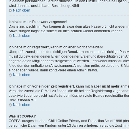
In deinem persönlichen Bereich findest du in den Einstellungen eine Option
wirst dann als unsichtbarer Besucher gezählt.
Nach oben
Ich habe mein Passwort vergessen!
Das ist nicht schlimm! Wir können dir zwar dein altes Passwort nicht wieder 
Anweisungen folgst. So solltest du dich schnell wieder anmelden können.
Nach oben
Ich habe mich registriert, kann mich aber nicht anmelden!
Überprüfe zuerst, ob du den richtigen Benutzernamen und das richtige Pas
musst du bzw. einer deiner Eltern oder deiner Erziehungsberechtigten den Anw
angemeldeten Mitglieder erst freigeschaltet werden – entweder musst du dies se
folge den dort enthaltenen Anweisungen. Ansonsten prüfe, ob du deine E-Mail
eingegeben wurde, dann kontaktiere einen Administrator.
Nach oben
Ich habe mich vor einiger Zeit registriert, kann mich aber nicht mehr anm
Versuche zuerst, die E-Mail zu finden, die dir bei der Registrierung zuges
deaktiviert oder gelöscht hat. Außerdem löschen viele Boards regelmäßig Ben
Diskussionen teil!
Nach oben
Was ist COPPA?
COPPA, ausgeschrieben Child Online Privacy and Protection Act of 1998 (deut
persönliche Daten von Kindern unter 13 Jahren erheben, hierzu die Zustimmu