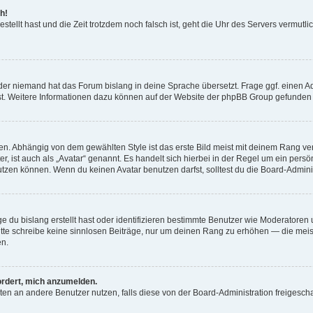
h!
estellt hast und die Zeit trotzdem noch falsch ist, geht die Uhr des Servers vermutl
der niemand hat das Forum bislang in deine Sprache übersetzt. Frage ggf. einen Adm
est. Weitere Informationen dazu können auf der Website der phpBB Group gefunden
. Abhängig von dem gewählten Style ist das erste Bild meist mit deinem Rang verk
, ist auch als „Avatar“ genannt. Es handelt sich hierbei in der Regel um ein persön
zen können. Wenn du keinen Avatar benutzen darfst, solltest du die Board-Admini
e du bislang erstellt hast oder identifizieren bestimmte Benutzer wie Moderatore
 Bitte schreibe keine sinnlosen Beiträge, nur um deinen Rang zu erhöhen — die mei
en.
ordert, mich anzumelden.
ichten an andere Benutzer nutzen, falls diese von der Board-Administration freige