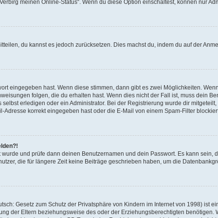
 „Verbirg meinen Online-Status“. Wenn du diese Option einschaltest, können nur Ad
mitteilen, du kannst es jedoch zurücksetzen. Dies machst du, indem du auf der Anm
swort eingegeben hast. Wenn diese stimmen, dann gibt es zwei Möglichkeiten. Wen
eisungen folgen, die du erhalten hast. Wenn dies nicht der Fall ist, muss dein Ben
lbst erledigen oder ein Administrator. Bei der Registrierung wurde dir mitgeteilt, 
-Adresse korrekt eingegeben hast oder die E-Mail von einem Spam-Filter blockiert
elden?!
andt wurde und prüfe dann deinen Benutzernamen und dein Passwort. Es kann sein,
utzer, die für längere Zeit keine Beiträge geschrieben haben, um die Datenbankgrö
sch: Gesetz zum Schutz der Privatsphäre von Kindern im Internet von 1998) ist ei
ng der Eltern beziehungsweise des oder der Erziehungsberechtigten benötigen. Wenn