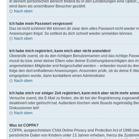
In deinem persönlichen Bereich findest du in den Einstellungen eine Option
wirst dann als unsichtbarer Besucher gezählt.
Nach oben
Ich habe mein Passwort vergessen!
Das ist nicht schlimm! Wir können dir zwar dein altes Passwort nicht wieder 
Anweisungen folgst. So solltest du dich schnell wieder anmelden können.
Nach oben
Ich habe mich registriert, kann mich aber nicht anmelden!
Überprüfe zuerst, ob du den richtigen Benutzernamen und das richtige Pas
musst du bzw. einer deiner Eltern oder deiner Erziehungsberechtigten den Anw
angemeldeten Mitglieder erst freigeschaltet werden – entweder musst du dies se
folge den dort enthaltenen Anweisungen. Ansonsten prüfe, ob du deine E-Mail
eingegeben wurde, dann kontaktiere einen Administrator.
Nach oben
Ich habe mich vor einiger Zeit registriert, kann mich aber nicht mehr anm
Versuche zuerst, die E-Mail zu finden, die dir bei der Registrierung zuges
deaktiviert oder gelöscht hat. Außerdem löschen viele Boards regelmäßig Ben
Diskussionen teil!
Nach oben
Was ist COPPA?
COPPA, ausgeschrieben Child Online Privacy and Protection Act of 1998 (deut
persönliche Daten von Kindern unter 13 Jahren erheben, hierzu die Zustimmu