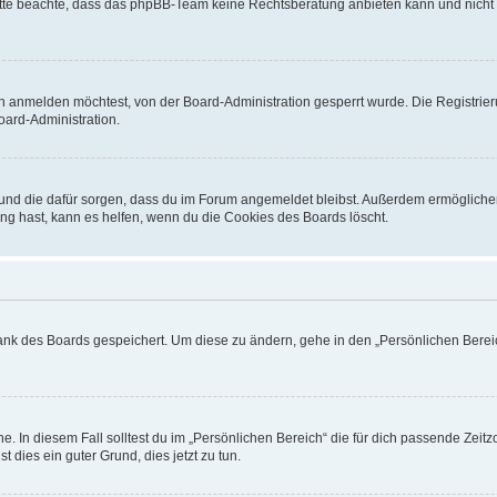
. Bitte beachte, dass das phpBB-Team keine Rechtsberatung anbieten kann und nicht d
h anmelden möchtest, von der Board-Administration gesperrt wurde. Die Registrie
ard-Administration.
t und die dafür sorgen, dass du im Forum angemeldet bleibst. Außerdem ermögliche
ng hast, kann es helfen, wenn du die Cookies des Boards löscht.
bank des Boards gespeichert. Um diese zu ändern, gehe in den „Persönlichen Bereic
e. In diesem Fall solltest du im „Persönlichen Bereich“ die für dich passende Zeitzo
t dies ein guter Grund, dies jetzt zu tun.