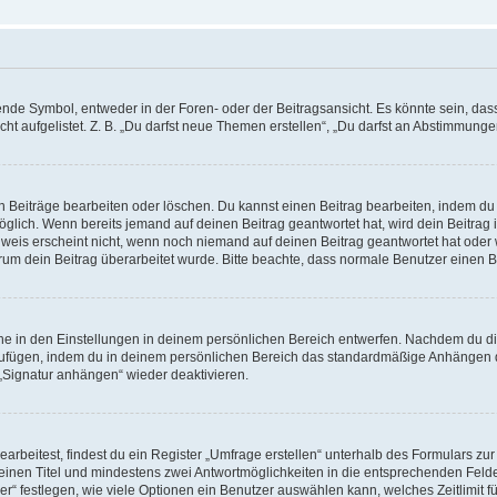
e Symbol, entweder in der Foren- oder der Beitragsansicht. Es könnte sein, dass e
t aufgelistet. Z. B. „Du darfst neue Themen erstellen“, „Du darfst an Abstimmung
n Beiträge bearbeiten oder löschen. Du kannst einen Beitrag bearbeiten, indem du
möglich. Wenn bereits jemand auf deinen Beitrag geantwortet hat, wird dein Beitra
nweis erscheint nicht, wenn noch niemand auf deinen Beitrag geantwortet hat oder 
 warum dein Beitrag überarbeitet wurde. Bitte beachte, dass normale Benutzer einen
e in den Einstellungen in deinem persönlichen Bereich entwerfen. Nachdem du die 
zufügen, indem du in deinem persönlichen Bereich das standardmäßige Anhängen d
 „Signatur anhängen“ wieder deaktivieren.
beitest, findest du ein Register „Umfrage erstellen“ unterhalb des Formulars zur 
t einen Titel und mindestens zwei Antwortmöglichkeiten in die entsprechenden Felde
r“ festlegen, wie viele Optionen ein Benutzer auswählen kann, welches Zeitlimit fü