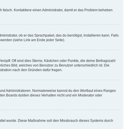
ich falsch. Kontaktiere einen Administrator, damit er das Problem beheben
inistrator, ob er das Sprachpaket, das du benötigst, installieren kann. Falls
 werden (siehe Link am Ende jeder Seite).
nüpft: Oft sind dies Sterne, Kästchen oder Punkte, die deine Beitragszahl
liches Bild, welches von Benutzer zu Benutzer unterschiedlich ist. Die
stration nach den Gründen dafür fragen.
n und Administratoren. Normalerweise kannst du den Wortlaut eines Ranges
sten Boards dulden dieses Verhalten nicht und ein Moderator oder
schaltet wurde. Diese Maßnahme soll den Missbrauch dieses Systems durch