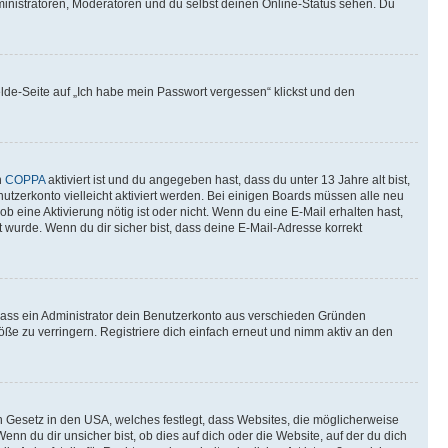
ministratoren, Moderatoren und du selbst deinen Online-Status sehen. Du
elde-Seite auf „Ich habe mein Passwort vergessen“ klickst und den
n
COPPA
aktiviert ist und du angegeben hast, dass du unter 13 Jahre alt bist,
utzerkonto vielleicht aktiviert werden. Bei einigen Boards müssen alle neu
ob eine Aktivierung nötig ist oder nicht. Wenn du eine E-Mail erhalten hast,
 wurde. Wenn du dir sicher bist, dass deine E-Mail-Adresse korrekt
 dass ein Administrator dein Benutzerkonto aus verschieden Gründen
ße zu verringern. Registriere dich einfach erneut und nimm aktiv an den
n Gesetz in den USA, welches festlegt, dass Websites, die möglicherweise
 du dir unsicher bist, ob dies auf dich oder die Website, auf der du dich