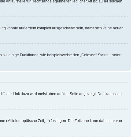
ie Anlaufstelle für Rechtsangelegenheiten jeglicher Art ist; außer solchen,
rung könnte außerdem komplett ausgeschaltet sein, damit sich keine neuen
n sie einige Funktionen, wie beispielsweise den „Gelesen“-Status – sofern
h“; der Link dazu wird meist oben auf der Seite angezeigt. Dort kannst du
ne (Mitteleuropäische Zeit, ...) festlegen. Die Zeitzone kann dabei nur von