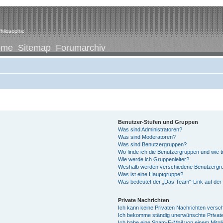
hilosophie
ome
Sitemap
Forumarchiv
Benutzer-Stufen und Gruppen
Was sind Administratoren?
Was sind Moderatoren?
Was sind Benutzergruppen?
Wo finde ich die Benutzergruppen und wie tr
Wie werde ich Gruppenleiter?
Weshalb werden verschiedene Benutzergrup
Was ist eine Hauptgruppe?
Was bedeutet der „Das Team“-Link auf der 
Private Nachrichten
Ich kann keine Privaten Nachrichten versc
Ich bekomme ständig unerwünschte Private
Ich habe eine Spam-E-Mail von einem Mitgl