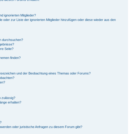
d ignorierten Mitglieder?
de oder zur Liste der ignorierten Mitglieder hinzufügen oder diese wieder aus den
en durchsuchen?
rgebnisse?
re Seite?
Themen finden?
Lesezeichen und der Beobachtung eines Themas oder Forums?
eobachten?
gen?
 zulässig?
hänge erhalten?
?
hwerden oder juristische Anfragen zu diesem Forum gibt?