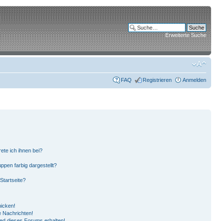
Erweiterte Suche
FAQ
Registrieren
Anmelden
ete ich ihnen bei?
pen farbig dargestellt?
Startseite?
hicken!
 Nachrichten!
ied dieses Forums erhalten!