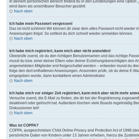
In deinem persönlichen Bereich findest du in den Einstellungen eine Option
wirst dann als unsichtbarer Besucher gezählt.
Nach oben
Ich habe mein Passwort vergessen!
Das ist nicht schlimm! Wir können dir zwar dein altes Passwort nicht wieder 
Anweisungen folgst. So solltest du dich schnell wieder anmelden können.
Nach oben
Ich habe mich registriert, kann mich aber nicht anmelden!
Überprüfe zuerst, ob du den richtigen Benutzernamen und das richtige Pas
musst du bzw. einer deiner Eltern oder deiner Erziehungsberechtigten den Anw
angemeldeten Mitglieder erst freigeschaltet werden – entweder musst du dies se
folge den dort enthaltenen Anweisungen. Ansonsten prüfe, ob du deine E-Mail
eingegeben wurde, dann kontaktiere einen Administrator.
Nach oben
Ich habe mich vor einiger Zeit registriert, kann mich aber nicht mehr anm
Versuche zuerst, die E-Mail zu finden, die dir bei der Registrierung zuges
deaktiviert oder gelöscht hat. Außerdem löschen viele Boards regelmäßig Ben
Diskussionen teil!
Nach oben
Was ist COPPA?
COPPA, ausgeschrieben Child Online Privacy and Protection Act of 1998 (deut
persönliche Daten von Kindern unter 13 Jahren erheben, hierzu die Zustimmu