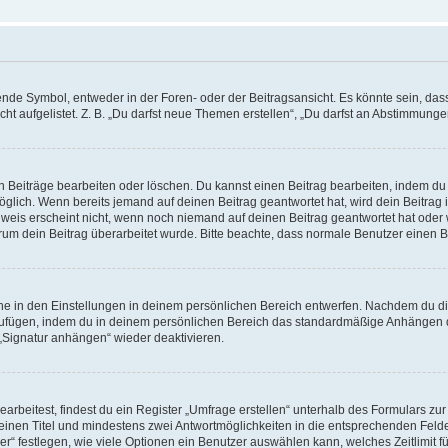
e Symbol, entweder in der Foren- oder der Beitragsansicht. Es könnte sein, dass e
t aufgelistet. Z. B. „Du darfst neue Themen erstellen“, „Du darfst an Abstimmung
n Beiträge bearbeiten oder löschen. Du kannst einen Beitrag bearbeiten, indem du
möglich. Wenn bereits jemand auf deinen Beitrag geantwortet hat, wird dein Beitra
nweis erscheint nicht, wenn noch niemand auf deinen Beitrag geantwortet hat oder 
 warum dein Beitrag überarbeitet wurde. Bitte beachte, dass normale Benutzer einen
e in den Einstellungen in deinem persönlichen Bereich entwerfen. Nachdem du die 
zufügen, indem du in deinem persönlichen Bereich das standardmäßige Anhängen d
 „Signatur anhängen“ wieder deaktivieren.
beitest, findest du ein Register „Umfrage erstellen“ unterhalb des Formulars zur 
t einen Titel und mindestens zwei Antwortmöglichkeiten in die entsprechenden Felde
r“ festlegen, wie viele Optionen ein Benutzer auswählen kann, welches Zeitlimit fü