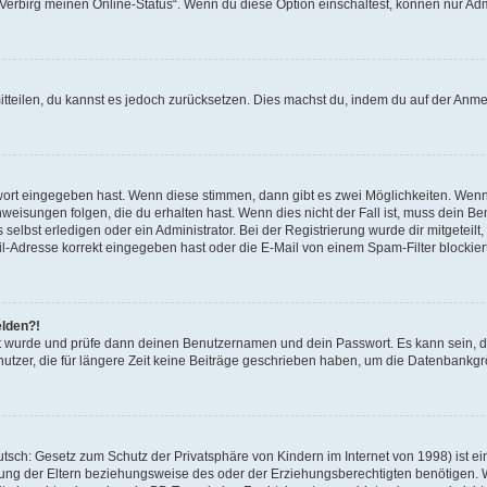
 „Verbirg meinen Online-Status“. Wenn du diese Option einschaltest, können nur Ad
mitteilen, du kannst es jedoch zurücksetzen. Dies machst du, indem du auf der Anm
swort eingegeben hast. Wenn diese stimmen, dann gibt es zwei Möglichkeiten. Wen
eisungen folgen, die du erhalten hast. Wenn dies nicht der Fall ist, muss dein Ben
lbst erledigen oder ein Administrator. Bei der Registrierung wurde dir mitgeteilt, 
-Adresse korrekt eingegeben hast oder die E-Mail von einem Spam-Filter blockiert
elden?!
andt wurde und prüfe dann deinen Benutzernamen und dein Passwort. Es kann sein,
utzer, die für längere Zeit keine Beiträge geschrieben haben, um die Datenbankgrö
sch: Gesetz zum Schutz der Privatsphäre von Kindern im Internet von 1998) ist ei
ng der Eltern beziehungsweise des oder der Erziehungsberechtigten benötigen. Wenn