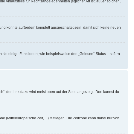
ie Anlaufstelle für Rechtsangelegenheiten jeglicher Art ist; außer solchen,
rung könnte außerdem komplett ausgeschaltet sein, damit sich keine neuen
n sie einige Funktionen, wie beispielsweise den „Gelesen“-Status – sofern
h“; der Link dazu wird meist oben auf der Seite angezeigt. Dort kannst du
ne (Mitteleuropäische Zeit, ...) festlegen. Die Zeitzone kann dabei nur von