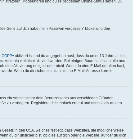
ministratoren, Moderatoren und du selbst deinen Online-Status sehen. Du
elde-Seite auf „Ich habe mein Passwort vergessen“ klickst und den
n
COPPA
aktiviert ist und du angegeben hast, dass du unter 13 Jahre alt bist,
utzerkonto vielleicht aktiviert werden. Bei einigen Boards müssen alle neu
ob eine Aktivierung nötig ist oder nicht. Wenn du eine E-Mail erhalten hast,
 wurde. Wenn du dir sicher bist, dass deine E-Mail-Adresse korrekt
 dass ein Administrator dein Benutzerkonto aus verschieden Gründen
ße zu verringern. Registriere dich einfach erneut und nimm aktiv an den
n Gesetz in den USA, welches festlegt, dass Websites, die möglicherweise
 du dir unsicher bist, ob dies auf dich oder die Website, auf der du dich