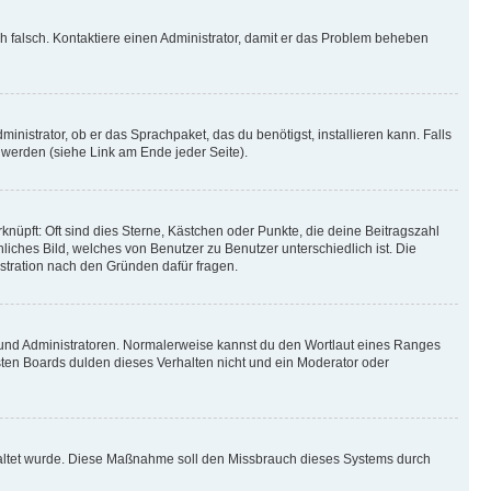
ich falsch. Kontaktiere einen Administrator, damit er das Problem beheben
inistrator, ob er das Sprachpaket, das du benötigst, installieren kann. Falls
 werden (siehe Link am Ende jeder Seite).
nüpft: Oft sind dies Sterne, Kästchen oder Punkte, die deine Beitragszahl
liches Bild, welches von Benutzer zu Benutzer unterschiedlich ist. Die
stration nach den Gründen dafür fragen.
n und Administratoren. Normalerweise kannst du den Wortlaut eines Ranges
sten Boards dulden dieses Verhalten nicht und ein Moderator oder
schaltet wurde. Diese Maßnahme soll den Missbrauch dieses Systems durch