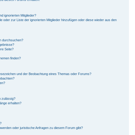
d ignorierten Mitglieder?
de oder zur Liste der ignorierten Mitglieder hinzufügen oder diese wieder aus den
en durchsuchen?
rgebnisse?
re Seite?
Themen finden?
Lesezeichen und der Beobachtung eines Themas oder Forums?
eobachten?
gen?
 zulässig?
hänge erhalten?
?
hwerden oder juristische Anfragen zu diesem Forum gibt?