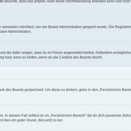
. Bitte beachte, dass das phpBB-Team keine Rechtsberatung anbieten kann und nicht d
h anmelden möchtest, von der Board-Administration gesperrt wurde. Die Registrie
ard-Administration.
t und die dafür sorgen, dass du im Forum angemeldet bleibst. Außerdem ermögliche
ng hast, kann es helfen, wenn du die Cookies des Boards löscht.
bank des Boards gespeichert. Um diese zu ändern, gehe in den „Persönlichen Bereic
e. In diesem Fall solltest du im „Persönlichen Bereich“ die für dich passende Zeitzo
t dies ein guter Grund, dies jetzt zu tun.