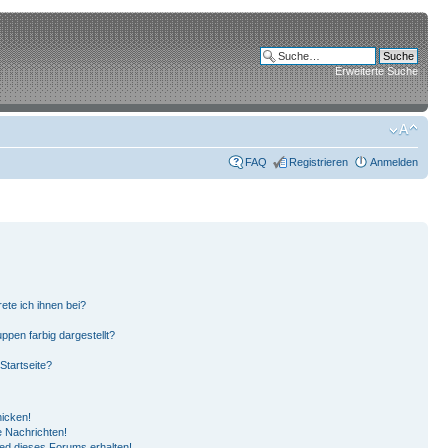
Erweiterte Suche
FAQ
Registrieren
Anmelden
ete ich ihnen bei?
pen farbig dargestellt?
Startseite?
hicken!
 Nachrichten!
ied dieses Forums erhalten!