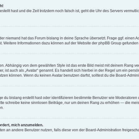
h!
estellt hast und die Zeit trotzdem noch falsch ist, geht die Uhr des Servers vermutl
der niemand hat das Forum bislang in deine Sprache übersetzt. Frage ggf. einen Adm
est. Weitere Informationen dazu können auf der Website der phpBB Group gefunden
. Abhängig von dem gewählten Style ist das erste Bild meist mit deinem Rang verk
, ist auch als „Avatar“ genannt. Es handelt sich hierbei in der Regel um ein persön
zen können. Wenn du keinen Avatar benutzen darfst, solltest du die Board-Admini
e du bislang erstellt hast oder identifizieren bestimmte Benutzer wie Moderatore
 Bitte schreibe keine sinnlosen Beiträge, nur um deinen Rang zu erhöhen — die mei
en.
ordert, mich anzumelden.
ichten an andere Benutzer nutzen, falls diese von der Board-Administration freige