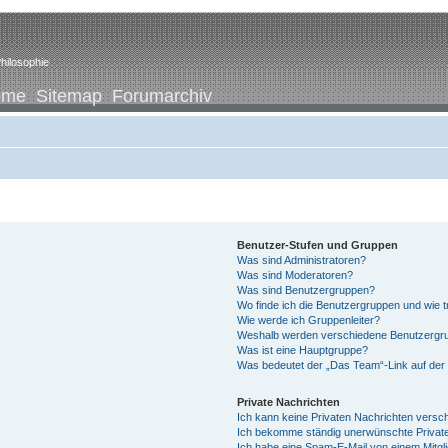
hilosophie
ome
Sitemap
Forumarchiv
Benutzer-Stufen und Gruppen
Was sind Administratoren?
Was sind Moderatoren?
Was sind Benutzergruppen?
Wo finde ich die Benutzergruppen und wie tr
Wie werde ich Gruppenleiter?
Weshalb werden verschiedene Benutzergrup
Was ist eine Hauptgruppe?
Was bedeutet der „Das Team“-Link auf der 
Private Nachrichten
Ich kann keine Privaten Nachrichten versc
Ich bekomme ständig unerwünschte Private
Ich habe eine Spam-E-Mail von einem Mitgl