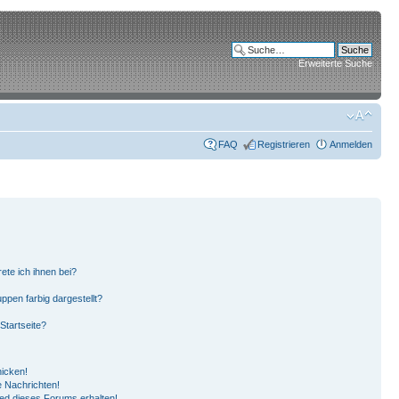
Erweiterte Suche
FAQ
Registrieren
Anmelden
ete ich ihnen bei?
pen farbig dargestellt?
Startseite?
hicken!
 Nachrichten!
ied dieses Forums erhalten!