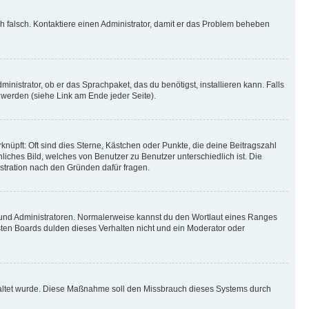
ich falsch. Kontaktiere einen Administrator, damit er das Problem beheben
inistrator, ob er das Sprachpaket, das du benötigst, installieren kann. Falls
 werden (siehe Link am Ende jeder Seite).
nüpft: Oft sind dies Sterne, Kästchen oder Punkte, die deine Beitragszahl
liches Bild, welches von Benutzer zu Benutzer unterschiedlich ist. Die
stration nach den Gründen dafür fragen.
n und Administratoren. Normalerweise kannst du den Wortlaut eines Ranges
sten Boards dulden dieses Verhalten nicht und ein Moderator oder
schaltet wurde. Diese Maßnahme soll den Missbrauch dieses Systems durch