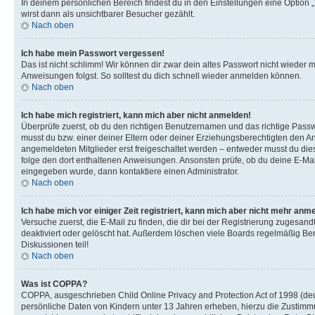
In deinem persönlichen Bereich findest du in den Einstellungen eine Option
wirst dann als unsichtbarer Besucher gezählt.
Nach oben
Ich habe mein Passwort vergessen!
Das ist nicht schlimm! Wir können dir zwar dein altes Passwort nicht wieder 
Anweisungen folgst. So solltest du dich schnell wieder anmelden können.
Nach oben
Ich habe mich registriert, kann mich aber nicht anmelden!
Überprüfe zuerst, ob du den richtigen Benutzernamen und das richtige Pas
musst du bzw. einer deiner Eltern oder deiner Erziehungsberechtigten den Anw
angemeldeten Mitglieder erst freigeschaltet werden – entweder musst du dies se
folge den dort enthaltenen Anweisungen. Ansonsten prüfe, ob du deine E-Mail
eingegeben wurde, dann kontaktiere einen Administrator.
Nach oben
Ich habe mich vor einiger Zeit registriert, kann mich aber nicht mehr anm
Versuche zuerst, die E-Mail zu finden, die dir bei der Registrierung zuges
deaktiviert oder gelöscht hat. Außerdem löschen viele Boards regelmäßig Ben
Diskussionen teil!
Nach oben
Was ist COPPA?
COPPA, ausgeschrieben Child Online Privacy and Protection Act of 1998 (deut
persönliche Daten von Kindern unter 13 Jahren erheben, hierzu die Zustimmu