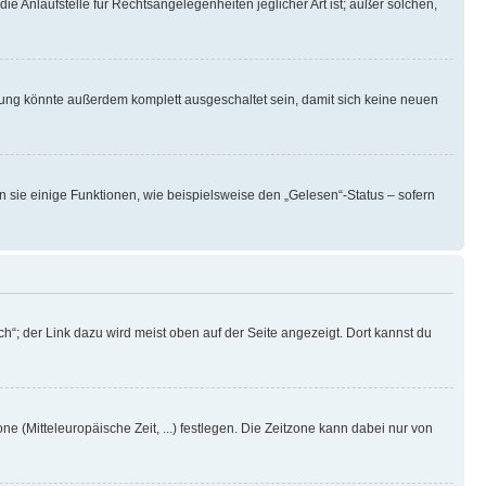
ie Anlaufstelle für Rechtsangelegenheiten jeglicher Art ist; außer solchen,
rung könnte außerdem komplett ausgeschaltet sein, damit sich keine neuen
n sie einige Funktionen, wie beispielsweise den „Gelesen“-Status – sofern
h“; der Link dazu wird meist oben auf der Seite angezeigt. Dort kannst du
ne (Mitteleuropäische Zeit, ...) festlegen. Die Zeitzone kann dabei nur von