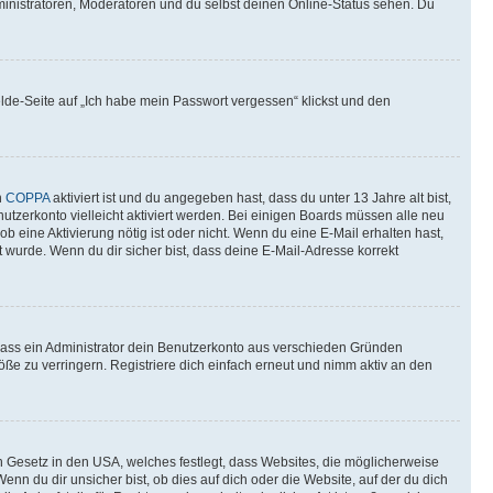
ministratoren, Moderatoren und du selbst deinen Online-Status sehen. Du
elde-Seite auf „Ich habe mein Passwort vergessen“ klickst und den
n
COPPA
aktiviert ist und du angegeben hast, dass du unter 13 Jahre alt bist,
utzerkonto vielleicht aktiviert werden. Bei einigen Boards müssen alle neu
ob eine Aktivierung nötig ist oder nicht. Wenn du eine E-Mail erhalten hast,
 wurde. Wenn du dir sicher bist, dass deine E-Mail-Adresse korrekt
 dass ein Administrator dein Benutzerkonto aus verschieden Gründen
ße zu verringern. Registriere dich einfach erneut und nimm aktiv an den
n Gesetz in den USA, welches festlegt, dass Websites, die möglicherweise
 du dir unsicher bist, ob dies auf dich oder die Website, auf der du dich