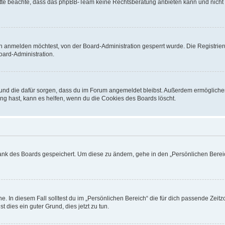
. Bitte beachte, dass das phpBB-Team keine Rechtsberatung anbieten kann und nicht d
h anmelden möchtest, von der Board-Administration gesperrt wurde. Die Registrie
ard-Administration.
t und die dafür sorgen, dass du im Forum angemeldet bleibst. Außerdem ermögliche
ng hast, kann es helfen, wenn du die Cookies des Boards löscht.
bank des Boards gespeichert. Um diese zu ändern, gehe in den „Persönlichen Bereic
e. In diesem Fall solltest du im „Persönlichen Bereich“ die für dich passende Zeitzo
t dies ein guter Grund, dies jetzt zu tun.