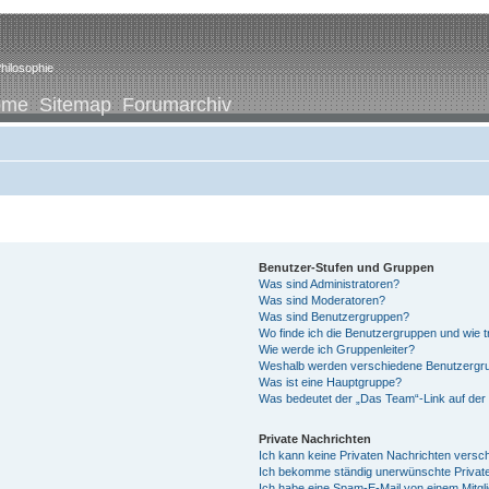
hilosophie
ome
Sitemap
Forumarchiv
Benutzer-Stufen und Gruppen
Was sind Administratoren?
Was sind Moderatoren?
Was sind Benutzergruppen?
Wo finde ich die Benutzergruppen und wie tr
Wie werde ich Gruppenleiter?
Weshalb werden verschiedene Benutzergrup
Was ist eine Hauptgruppe?
Was bedeutet der „Das Team“-Link auf der 
Private Nachrichten
Ich kann keine Privaten Nachrichten versc
Ich bekomme ständig unerwünschte Private
Ich habe eine Spam-E-Mail von einem Mitgl