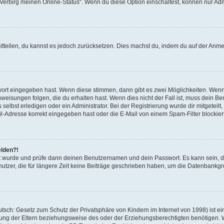
 „Verbirg meinen Online-Status“. Wenn du diese Option einschaltest, können nur Ad
mitteilen, du kannst es jedoch zurücksetzen. Dies machst du, indem du auf der Anm
swort eingegeben hast. Wenn diese stimmen, dann gibt es zwei Möglichkeiten. Wen
eisungen folgen, die du erhalten hast. Wenn dies nicht der Fall ist, muss dein Ben
lbst erledigen oder ein Administrator. Bei der Registrierung wurde dir mitgeteilt, 
-Adresse korrekt eingegeben hast oder die E-Mail von einem Spam-Filter blockiert
elden?!
andt wurde und prüfe dann deinen Benutzernamen und dein Passwort. Es kann sein,
utzer, die für längere Zeit keine Beiträge geschrieben haben, um die Datenbankgrö
sch: Gesetz zum Schutz der Privatsphäre von Kindern im Internet von 1998) ist ei
ng der Eltern beziehungsweise des oder der Erziehungsberechtigten benötigen. Wenn