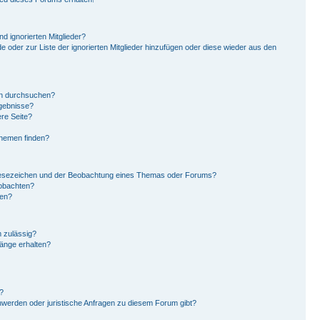
d ignorierten Mitglieder?
de oder zur Liste der ignorierten Mitglieder hinzufügen oder diese wieder aus den
en durchsuchen?
rgebnisse?
re Seite?
Themen finden?
Lesezeichen und der Beobachtung eines Themas oder Forums?
eobachten?
gen?
 zulässig?
hänge erhalten?
?
hwerden oder juristische Anfragen zu diesem Forum gibt?