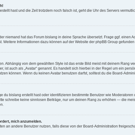
h!
estellt hast und die Zeit trotzdem noch falsch ist, geht die Uhr des Servers vermutl
der niemand hat das Forum bislang in deine Sprache übersetzt. Frage ggf. einen Adm
est. Weitere Informationen dazu können auf der Website der phpBB Group gefunden
. Abhängig von dem gewählten Style ist das erste Bild meist mit deinem Rang verk
, ist auch als „Avatar“ genannt. Es handelt sich hierbei in der Regel um ein persön
zen können. Wenn du keinen Avatar benutzen darfst, solltest du die Board-Admini
e du bislang erstellt hast oder identifizieren bestimmte Benutzer wie Moderatore
 Bitte schreibe keine sinnlosen Beiträge, nur um deinen Rang zu erhöhen — die mei
en.
ordert, mich anzumelden.
ichten an andere Benutzer nutzen, falls diese von der Board-Administration freige