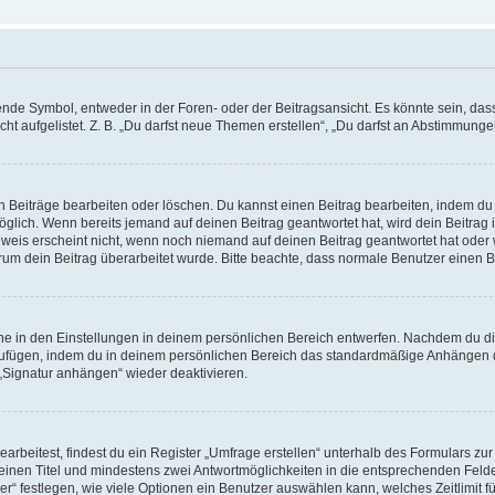
e Symbol, entweder in der Foren- oder der Beitragsansicht. Es könnte sein, dass e
t aufgelistet. Z. B. „Du darfst neue Themen erstellen“, „Du darfst an Abstimmung
n Beiträge bearbeiten oder löschen. Du kannst einen Beitrag bearbeiten, indem du
möglich. Wenn bereits jemand auf deinen Beitrag geantwortet hat, wird dein Beitra
nweis erscheint nicht, wenn noch niemand auf deinen Beitrag geantwortet hat oder 
 warum dein Beitrag überarbeitet wurde. Bitte beachte, dass normale Benutzer einen
e in den Einstellungen in deinem persönlichen Bereich entwerfen. Nachdem du die 
zufügen, indem du in deinem persönlichen Bereich das standardmäßige Anhängen d
 „Signatur anhängen“ wieder deaktivieren.
beitest, findest du ein Register „Umfrage erstellen“ unterhalb des Formulars zur 
t einen Titel und mindestens zwei Antwortmöglichkeiten in die entsprechenden Felde
r“ festlegen, wie viele Optionen ein Benutzer auswählen kann, welches Zeitlimit fü