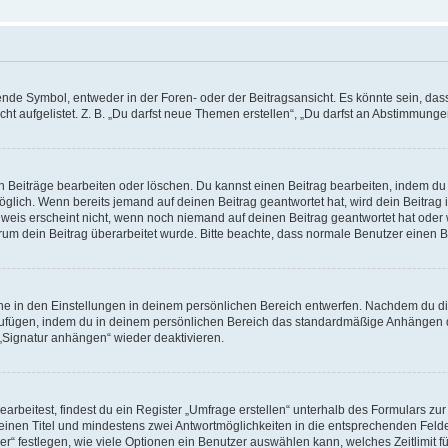
e Symbol, entweder in der Foren- oder der Beitragsansicht. Es könnte sein, dass e
t aufgelistet. Z. B. „Du darfst neue Themen erstellen“, „Du darfst an Abstimmung
n Beiträge bearbeiten oder löschen. Du kannst einen Beitrag bearbeiten, indem du
möglich. Wenn bereits jemand auf deinen Beitrag geantwortet hat, wird dein Beitra
nweis erscheint nicht, wenn noch niemand auf deinen Beitrag geantwortet hat oder 
 warum dein Beitrag überarbeitet wurde. Bitte beachte, dass normale Benutzer einen
e in den Einstellungen in deinem persönlichen Bereich entwerfen. Nachdem du die 
zufügen, indem du in deinem persönlichen Bereich das standardmäßige Anhängen d
 „Signatur anhängen“ wieder deaktivieren.
beitest, findest du ein Register „Umfrage erstellen“ unterhalb des Formulars zur 
t einen Titel und mindestens zwei Antwortmöglichkeiten in die entsprechenden Felde
r“ festlegen, wie viele Optionen ein Benutzer auswählen kann, welches Zeitlimit fü