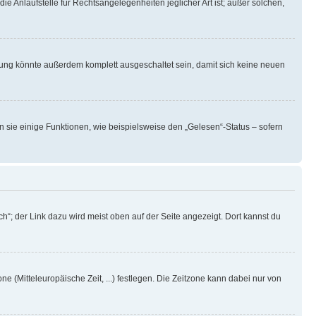
ie Anlaufstelle für Rechtsangelegenheiten jeglicher Art ist; außer solchen,
rung könnte außerdem komplett ausgeschaltet sein, damit sich keine neuen
n sie einige Funktionen, wie beispielsweise den „Gelesen“-Status – sofern
h“; der Link dazu wird meist oben auf der Seite angezeigt. Dort kannst du
ne (Mitteleuropäische Zeit, ...) festlegen. Die Zeitzone kann dabei nur von