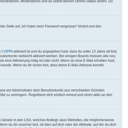
ministratoren, Moderatoren und du selbst deinen Online-Status sehen. Du
elde-Seite auf „Ich habe mein Passwort vergessen“ klickst und den
n
COPPA
aktiviert ist und du angegeben hast, dass du unter 13 Jahre alt bist,
utzerkonto vielleicht aktiviert werden. Bei einigen Boards müssen alle neu
ob eine Aktivierung nötig ist oder nicht. Wenn du eine E-Mail erhalten hast,
 wurde. Wenn du dir sicher bist, dass deine E-Mail-Adresse korrekt
 dass ein Administrator dein Benutzerkonto aus verschieden Gründen
ße zu verringern. Registriere dich einfach erneut und nimm aktiv an den
n Gesetz in den USA, welches festlegt, dass Websites, die möglicherweise
 du dir unsicher bist, ob dies auf dich oder die Website, auf der du dich