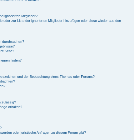
d ignorierten Mitglieder?
de oder zur Liste der ignorierten Mitglieder hinzufügen oder diese wieder aus den
en durchsuchen?
rgebnisse?
re Seite?
Themen finden?
Lesezeichen und der Beobachtung eines Themas oder Forums?
eobachten?
gen?
 zulässig?
hänge erhalten?
?
hwerden oder juristische Anfragen zu diesem Forum gibt?