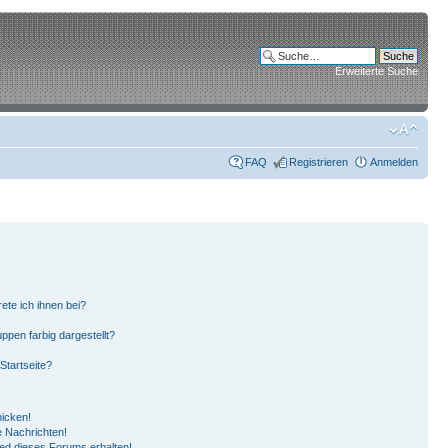
Erweiterte Suche
FAQ
Registrieren
Anmelden
ete ich ihnen bei?
pen farbig dargestellt?
Startseite?
hicken!
 Nachrichten!
ied dieses Forums erhalten!