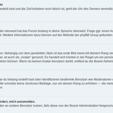
h!
estellt hast und die Zeit trotzdem noch falsch ist, geht die Uhr des Servers vermutl
der niemand hat das Forum bislang in deine Sprache übersetzt. Frage ggf. einen Adm
est. Weitere Informationen dazu können auf der Website der phpBB Group gefunden
. Abhängig von dem gewählten Style ist das erste Bild meist mit deinem Rang verk
, ist auch als „Avatar“ genannt. Es handelt sich hierbei in der Regel um ein persön
zen können. Wenn du keinen Avatar benutzen darfst, solltest du die Board-Admini
e du bislang erstellt hast oder identifizieren bestimmte Benutzer wie Moderatore
 Bitte schreibe keine sinnlosen Beiträge, nur um deinen Rang zu erhöhen — die mei
en.
ordert, mich anzumelden.
ichten an andere Benutzer nutzen, falls diese von der Board-Administration freige