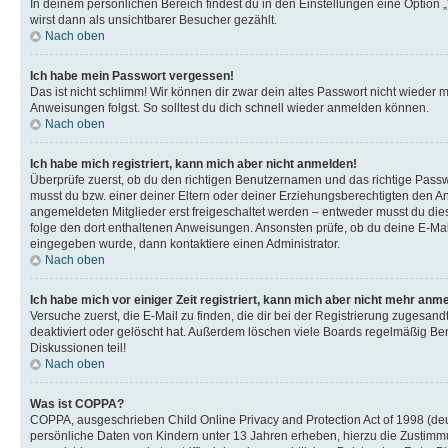
In deinem persönlichen Bereich findest du in den Einstellungen eine Option
wirst dann als unsichtbarer Besucher gezählt.
Nach oben
Ich habe mein Passwort vergessen!
Das ist nicht schlimm! Wir können dir zwar dein altes Passwort nicht wieder 
Anweisungen folgst. So solltest du dich schnell wieder anmelden können.
Nach oben
Ich habe mich registriert, kann mich aber nicht anmelden!
Überprüfe zuerst, ob du den richtigen Benutzernamen und das richtige Pas
musst du bzw. einer deiner Eltern oder deiner Erziehungsberechtigten den Anw
angemeldeten Mitglieder erst freigeschaltet werden – entweder musst du dies se
folge den dort enthaltenen Anweisungen. Ansonsten prüfe, ob du deine E-Mail
eingegeben wurde, dann kontaktiere einen Administrator.
Nach oben
Ich habe mich vor einiger Zeit registriert, kann mich aber nicht mehr anm
Versuche zuerst, die E-Mail zu finden, die dir bei der Registrierung zuges
deaktiviert oder gelöscht hat. Außerdem löschen viele Boards regelmäßig Ben
Diskussionen teil!
Nach oben
Was ist COPPA?
COPPA, ausgeschrieben Child Online Privacy and Protection Act of 1998 (deut
persönliche Daten von Kindern unter 13 Jahren erheben, hierzu die Zustimmu