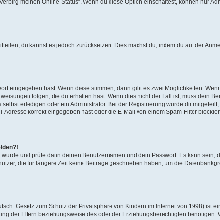
 „Verbirg meinen Online-Status“. Wenn du diese Option einschaltest, können nur Ad
mitteilen, du kannst es jedoch zurücksetzen. Dies machst du, indem du auf der Anm
swort eingegeben hast. Wenn diese stimmen, dann gibt es zwei Möglichkeiten. Wen
eisungen folgen, die du erhalten hast. Wenn dies nicht der Fall ist, muss dein Ben
lbst erledigen oder ein Administrator. Bei der Registrierung wurde dir mitgeteilt, 
-Adresse korrekt eingegeben hast oder die E-Mail von einem Spam-Filter blockiert
elden?!
andt wurde und prüfe dann deinen Benutzernamen und dein Passwort. Es kann sein,
utzer, die für längere Zeit keine Beiträge geschrieben haben, um die Datenbankgrö
sch: Gesetz zum Schutz der Privatsphäre von Kindern im Internet von 1998) ist ei
ng der Eltern beziehungsweise des oder der Erziehungsberechtigten benötigen. Wenn