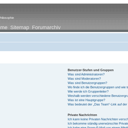
hilosophie
ome
Sitemap
Forumarchiv
Benutzer-Stufen und Gruppen
Was sind Administratoren?
Was sind Moderatoren?
Was sind Benutzergruppen?
Wo finde ich die Benutzergruppen und wie tr
Wie werde ich Gruppenleiter?
Weshalb werden verschiedene Benutzergrup
Was ist eine Hauptgruppe?
Was bedeutet der „Das Team“-Link auf der 
Private Nachrichten
Ich kann keine Privaten Nachrichten versc
Ich bekomme ständig unerwünschte Private
Ich habe eine Spam-E-Mail von einem Mitgl