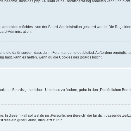
. Bitte beachte, dass das phpBB-Team keine Rechtsberatung anbieten kann und nicht d
h anmelden möchtest, von der Board-Administration gesperrt wurde. Die Registrie
ard-Administration.
t und die dafür sorgen, dass du im Forum angemeldet bleibst. Außerdem ermögliche
ng hast, kann es helfen, wenn du die Cookies des Boards löscht.
bank des Boards gespeichert. Um diese zu ändern, gehe in den „Persönlichen Bereic
e. In diesem Fall solltest du im „Persönlichen Bereich“ die für dich passende Zeitzo
t dies ein guter Grund, dies jetzt zu tun.