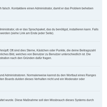
ich falsch. Kontaktiere einen Administrator, damit er das Problem beheben
inistrator, ob er das Sprachpaket, das du benötigst, installieren kann. Falls
 werden (siehe Link am Ende jeder Seite).
nüpft: Oft sind dies Sterne, Kästchen oder Punkte, die deine Beitragszahl
liches Bild, welches von Benutzer zu Benutzer unterschiedlich ist. Die
stration nach den Gründen dafür fragen.
n und Administratoren. Normalerweise kannst du den Wortlaut eines Ranges
sten Boards dulden dieses Verhalten nicht und ein Moderator oder
schaltet wurde. Diese Maßnahme soll den Missbrauch dieses Systems durch