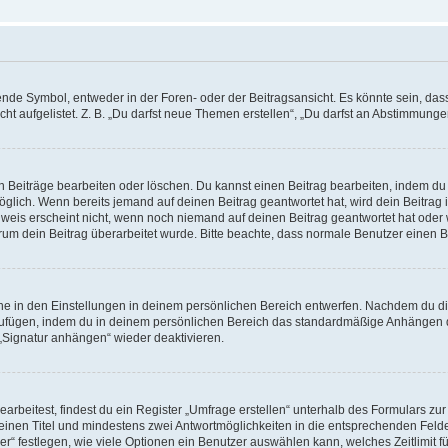
e Symbol, entweder in der Foren- oder der Beitragsansicht. Es könnte sein, dass e
t aufgelistet. Z. B. „Du darfst neue Themen erstellen“, „Du darfst an Abstimmung
n Beiträge bearbeiten oder löschen. Du kannst einen Beitrag bearbeiten, indem du
möglich. Wenn bereits jemand auf deinen Beitrag geantwortet hat, wird dein Beitra
nweis erscheint nicht, wenn noch niemand auf deinen Beitrag geantwortet hat oder 
 warum dein Beitrag überarbeitet wurde. Bitte beachte, dass normale Benutzer einen
e in den Einstellungen in deinem persönlichen Bereich entwerfen. Nachdem du die 
zufügen, indem du in deinem persönlichen Bereich das standardmäßige Anhängen d
 „Signatur anhängen“ wieder deaktivieren.
beitest, findest du ein Register „Umfrage erstellen“ unterhalb des Formulars zur 
t einen Titel und mindestens zwei Antwortmöglichkeiten in die entsprechenden Felde
r“ festlegen, wie viele Optionen ein Benutzer auswählen kann, welches Zeitlimit fü