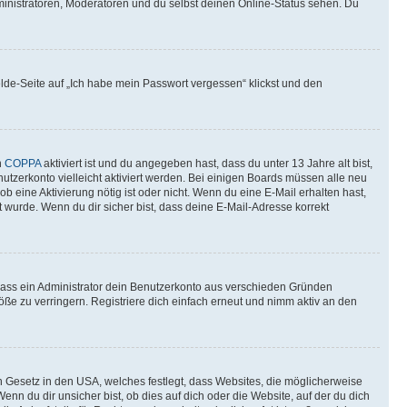
ministratoren, Moderatoren und du selbst deinen Online-Status sehen. Du
elde-Seite auf „Ich habe mein Passwort vergessen“ klickst und den
n
COPPA
aktiviert ist und du angegeben hast, dass du unter 13 Jahre alt bist,
utzerkonto vielleicht aktiviert werden. Bei einigen Boards müssen alle neu
ob eine Aktivierung nötig ist oder nicht. Wenn du eine E-Mail erhalten hast,
 wurde. Wenn du dir sicher bist, dass deine E-Mail-Adresse korrekt
 dass ein Administrator dein Benutzerkonto aus verschieden Gründen
ße zu verringern. Registriere dich einfach erneut und nimm aktiv an den
n Gesetz in den USA, welches festlegt, dass Websites, die möglicherweise
 du dir unsicher bist, ob dies auf dich oder die Website, auf der du dich