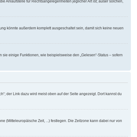
ie Anlaufstelle für Rechtsangelegenheiten jeglicher Art ist; außer solchen,
rung könnte außerdem komplett ausgeschaltet sein, damit sich keine neuen
n sie einige Funktionen, wie beispielsweise den „Gelesen“-Status – sofern
h“; der Link dazu wird meist oben auf der Seite angezeigt. Dort kannst du
ne (Mitteleuropäische Zeit, ...) festlegen. Die Zeitzone kann dabei nur von