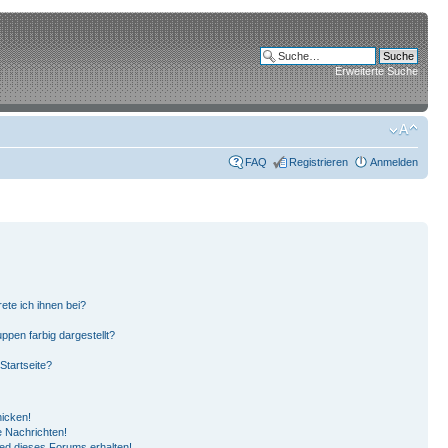
Erweiterte Suche
FAQ
Registrieren
Anmelden
ete ich ihnen bei?
pen farbig dargestellt?
Startseite?
hicken!
 Nachrichten!
ied dieses Forums erhalten!