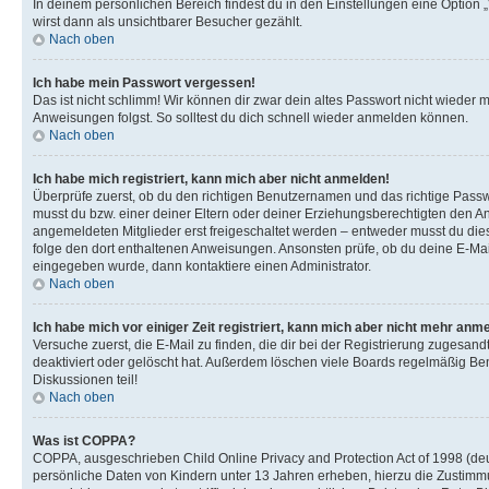
In deinem persönlichen Bereich findest du in den Einstellungen eine Option
wirst dann als unsichtbarer Besucher gezählt.
Nach oben
Ich habe mein Passwort vergessen!
Das ist nicht schlimm! Wir können dir zwar dein altes Passwort nicht wieder 
Anweisungen folgst. So solltest du dich schnell wieder anmelden können.
Nach oben
Ich habe mich registriert, kann mich aber nicht anmelden!
Überprüfe zuerst, ob du den richtigen Benutzernamen und das richtige Pas
musst du bzw. einer deiner Eltern oder deiner Erziehungsberechtigten den Anw
angemeldeten Mitglieder erst freigeschaltet werden – entweder musst du dies se
folge den dort enthaltenen Anweisungen. Ansonsten prüfe, ob du deine E-Mail
eingegeben wurde, dann kontaktiere einen Administrator.
Nach oben
Ich habe mich vor einiger Zeit registriert, kann mich aber nicht mehr anm
Versuche zuerst, die E-Mail zu finden, die dir bei der Registrierung zuges
deaktiviert oder gelöscht hat. Außerdem löschen viele Boards regelmäßig Ben
Diskussionen teil!
Nach oben
Was ist COPPA?
COPPA, ausgeschrieben Child Online Privacy and Protection Act of 1998 (deut
persönliche Daten von Kindern unter 13 Jahren erheben, hierzu die Zustimmu