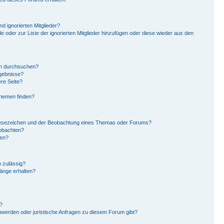
d ignorierten Mitglieder?
de oder zur Liste der ignorierten Mitglieder hinzufügen oder diese wieder aus den
en durchsuchen?
rgebnisse?
re Seite?
Themen finden?
Lesezeichen und der Beobachtung eines Themas oder Forums?
eobachten?
gen?
 zulässig?
hänge erhalten?
?
hwerden oder juristische Anfragen zu diesem Forum gibt?