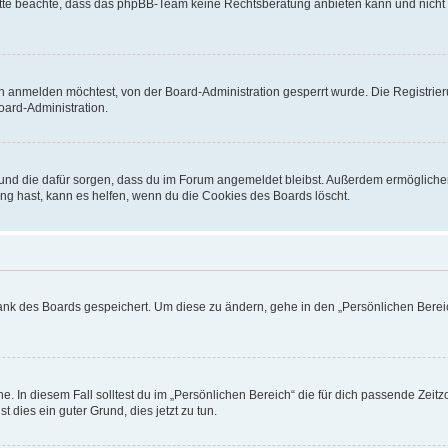
. Bitte beachte, dass das phpBB-Team keine Rechtsberatung anbieten kann und nicht d
h anmelden möchtest, von der Board-Administration gesperrt wurde. Die Registrie
ard-Administration.
t und die dafür sorgen, dass du im Forum angemeldet bleibst. Außerdem ermögliche
ng hast, kann es helfen, wenn du die Cookies des Boards löscht.
bank des Boards gespeichert. Um diese zu ändern, gehe in den „Persönlichen Bereic
e. In diesem Fall solltest du im „Persönlichen Bereich“ die für dich passende Zeitzo
t dies ein guter Grund, dies jetzt zu tun.