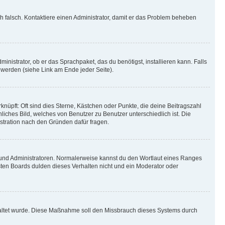
ich falsch. Kontaktiere einen Administrator, damit er das Problem beheben
inistrator, ob er das Sprachpaket, das du benötigst, installieren kann. Falls
 werden (siehe Link am Ende jeder Seite).
nüpft: Oft sind dies Sterne, Kästchen oder Punkte, die deine Beitragszahl
liches Bild, welches von Benutzer zu Benutzer unterschiedlich ist. Die
stration nach den Gründen dafür fragen.
n und Administratoren. Normalerweise kannst du den Wortlaut eines Ranges
sten Boards dulden dieses Verhalten nicht und ein Moderator oder
schaltet wurde. Diese Maßnahme soll den Missbrauch dieses Systems durch