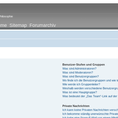
hilosophie
ome
Sitemap
Forumarchiv
Benutzer-Stufen und Gruppen
Was sind Administratoren?
Was sind Moderatoren?
Was sind Benutzergruppen?
Wo finde ich die Benutzergruppen und wie tr
Wie werde ich Gruppenleiter?
Weshalb werden verschiedene Benutzergrup
Was ist eine Hauptgruppe?
Was bedeutet der „Das Team“-Link auf der 
Private Nachrichten
Ich kann keine Privaten Nachrichten versc
Ich bekomme ständig unerwünschte Private
Ich habe eine Spam-E-Mail von einem Mitgl