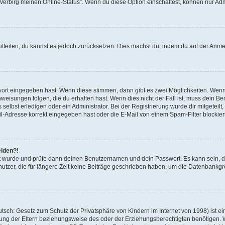
 „Verbirg meinen Online-Status“. Wenn du diese Option einschaltest, können nur Ad
mitteilen, du kannst es jedoch zurücksetzen. Dies machst du, indem du auf der Anm
swort eingegeben hast. Wenn diese stimmen, dann gibt es zwei Möglichkeiten. Wen
eisungen folgen, die du erhalten hast. Wenn dies nicht der Fall ist, muss dein Ben
lbst erledigen oder ein Administrator. Bei der Registrierung wurde dir mitgeteilt, 
-Adresse korrekt eingegeben hast oder die E-Mail von einem Spam-Filter blockiert
elden?!
andt wurde und prüfe dann deinen Benutzernamen und dein Passwort. Es kann sein,
utzer, die für längere Zeit keine Beiträge geschrieben haben, um die Datenbankgrö
sch: Gesetz zum Schutz der Privatsphäre von Kindern im Internet von 1998) ist ei
ng der Eltern beziehungsweise des oder der Erziehungsberechtigten benötigen. Wenn