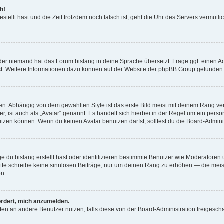
h!
estellt hast und die Zeit trotzdem noch falsch ist, geht die Uhr des Servers vermutl
der niemand hat das Forum bislang in deine Sprache übersetzt. Frage ggf. einen Adm
est. Weitere Informationen dazu können auf der Website der phpBB Group gefunden
. Abhängig von dem gewählten Style ist das erste Bild meist mit deinem Rang verk
, ist auch als „Avatar“ genannt. Es handelt sich hierbei in der Regel um ein persön
zen können. Wenn du keinen Avatar benutzen darfst, solltest du die Board-Admini
e du bislang erstellt hast oder identifizieren bestimmte Benutzer wie Moderatore
 Bitte schreibe keine sinnlosen Beiträge, nur um deinen Rang zu erhöhen — die mei
en.
ordert, mich anzumelden.
ichten an andere Benutzer nutzen, falls diese von der Board-Administration freige