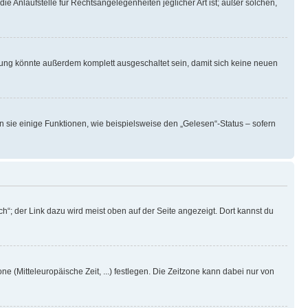
ie Anlaufstelle für Rechtsangelegenheiten jeglicher Art ist; außer solchen,
rung könnte außerdem komplett ausgeschaltet sein, damit sich keine neuen
n sie einige Funktionen, wie beispielsweise den „Gelesen“-Status – sofern
h“; der Link dazu wird meist oben auf der Seite angezeigt. Dort kannst du
ne (Mitteleuropäische Zeit, ...) festlegen. Die Zeitzone kann dabei nur von