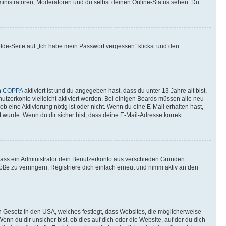
ministratoren, Moderatoren und du selbst deinen Online-Status sehen. Du
elde-Seite auf „Ich habe mein Passwort vergessen“ klickst und den
n
COPPA
aktiviert ist und du angegeben hast, dass du unter 13 Jahre alt bist,
utzerkonto vielleicht aktiviert werden. Bei einigen Boards müssen alle neu
ob eine Aktivierung nötig ist oder nicht. Wenn du eine E-Mail erhalten hast,
 wurde. Wenn du dir sicher bist, dass deine E-Mail-Adresse korrekt
 dass ein Administrator dein Benutzerkonto aus verschieden Gründen
ße zu verringern. Registriere dich einfach erneut und nimm aktiv an den
n Gesetz in den USA, welches festlegt, dass Websites, die möglicherweise
 du dir unsicher bist, ob dies auf dich oder die Website, auf der du dich