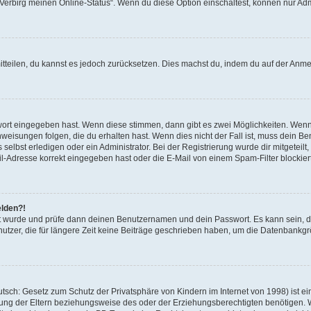
 „Verbirg meinen Online-Status“. Wenn du diese Option einschaltest, können nur Ad
mitteilen, du kannst es jedoch zurücksetzen. Dies machst du, indem du auf der Anm
swort eingegeben hast. Wenn diese stimmen, dann gibt es zwei Möglichkeiten. Wen
eisungen folgen, die du erhalten hast. Wenn dies nicht der Fall ist, muss dein Ben
lbst erledigen oder ein Administrator. Bei der Registrierung wurde dir mitgeteilt, 
-Adresse korrekt eingegeben hast oder die E-Mail von einem Spam-Filter blockiert
elden?!
andt wurde und prüfe dann deinen Benutzernamen und dein Passwort. Es kann sein,
utzer, die für längere Zeit keine Beiträge geschrieben haben, um die Datenbankgrö
sch: Gesetz zum Schutz der Privatsphäre von Kindern im Internet von 1998) ist ei
ng der Eltern beziehungsweise des oder der Erziehungsberechtigten benötigen. Wenn