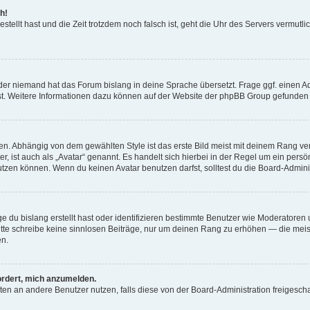
h!
estellt hast und die Zeit trotzdem noch falsch ist, geht die Uhr des Servers vermutl
der niemand hat das Forum bislang in deine Sprache übersetzt. Frage ggf. einen Adm
est. Weitere Informationen dazu können auf der Website der phpBB Group gefunden
. Abhängig von dem gewählten Style ist das erste Bild meist mit deinem Rang verk
, ist auch als „Avatar“ genannt. Es handelt sich hierbei in der Regel um ein persön
zen können. Wenn du keinen Avatar benutzen darfst, solltest du die Board-Admini
e du bislang erstellt hast oder identifizieren bestimmte Benutzer wie Moderatore
 Bitte schreibe keine sinnlosen Beiträge, nur um deinen Rang zu erhöhen — die mei
en.
ordert, mich anzumelden.
ichten an andere Benutzer nutzen, falls diese von der Board-Administration freige