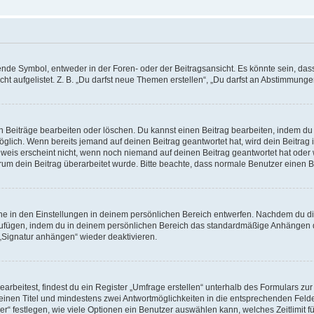
e Symbol, entweder in der Foren- oder der Beitragsansicht. Es könnte sein, dass e
t aufgelistet. Z. B. „Du darfst neue Themen erstellen“, „Du darfst an Abstimmung
n Beiträge bearbeiten oder löschen. Du kannst einen Beitrag bearbeiten, indem du
möglich. Wenn bereits jemand auf deinen Beitrag geantwortet hat, wird dein Beitra
nweis erscheint nicht, wenn noch niemand auf deinen Beitrag geantwortet hat oder 
 warum dein Beitrag überarbeitet wurde. Bitte beachte, dass normale Benutzer einen
e in den Einstellungen in deinem persönlichen Bereich entwerfen. Nachdem du die 
zufügen, indem du in deinem persönlichen Bereich das standardmäßige Anhängen d
 „Signatur anhängen“ wieder deaktivieren.
beitest, findest du ein Register „Umfrage erstellen“ unterhalb des Formulars zur 
t einen Titel und mindestens zwei Antwortmöglichkeiten in die entsprechenden Felde
r“ festlegen, wie viele Optionen ein Benutzer auswählen kann, welches Zeitlimit fü