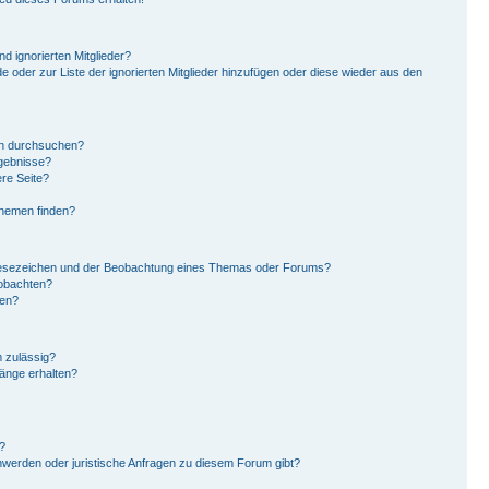
d ignorierten Mitglieder?
de oder zur Liste der ignorierten Mitglieder hinzufügen oder diese wieder aus den
en durchsuchen?
rgebnisse?
re Seite?
Themen finden?
Lesezeichen und der Beobachtung eines Themas oder Forums?
eobachten?
gen?
 zulässig?
hänge erhalten?
?
hwerden oder juristische Anfragen zu diesem Forum gibt?