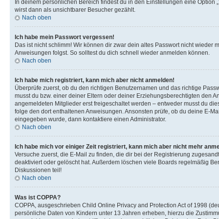
In deinem persönlichen Bereich findest du in den Einstellungen eine Option
wirst dann als unsichtbarer Besucher gezählt.
Nach oben
Ich habe mein Passwort vergessen!
Das ist nicht schlimm! Wir können dir zwar dein altes Passwort nicht wieder 
Anweisungen folgst. So solltest du dich schnell wieder anmelden können.
Nach oben
Ich habe mich registriert, kann mich aber nicht anmelden!
Überprüfe zuerst, ob du den richtigen Benutzernamen und das richtige Pas
musst du bzw. einer deiner Eltern oder deiner Erziehungsberechtigten den Anw
angemeldeten Mitglieder erst freigeschaltet werden – entweder musst du dies se
folge den dort enthaltenen Anweisungen. Ansonsten prüfe, ob du deine E-Mail
eingegeben wurde, dann kontaktiere einen Administrator.
Nach oben
Ich habe mich vor einiger Zeit registriert, kann mich aber nicht mehr anm
Versuche zuerst, die E-Mail zu finden, die dir bei der Registrierung zuges
deaktiviert oder gelöscht hat. Außerdem löschen viele Boards regelmäßig Ben
Diskussionen teil!
Nach oben
Was ist COPPA?
COPPA, ausgeschrieben Child Online Privacy and Protection Act of 1998 (deut
persönliche Daten von Kindern unter 13 Jahren erheben, hierzu die Zustimmu