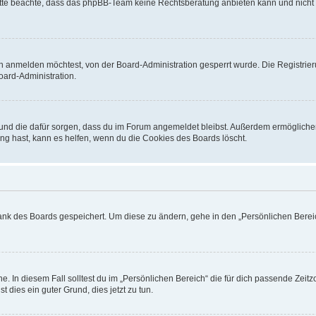
. Bitte beachte, dass das phpBB-Team keine Rechtsberatung anbieten kann und nicht d
h anmelden möchtest, von der Board-Administration gesperrt wurde. Die Registrie
ard-Administration.
t und die dafür sorgen, dass du im Forum angemeldet bleibst. Außerdem ermögliche
ng hast, kann es helfen, wenn du die Cookies des Boards löscht.
bank des Boards gespeichert. Um diese zu ändern, gehe in den „Persönlichen Bereic
e. In diesem Fall solltest du im „Persönlichen Bereich“ die für dich passende Zeitzo
t dies ein guter Grund, dies jetzt zu tun.