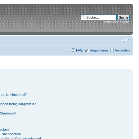
Erweiterte Suche
FAQ
Registrieren
Anmelden
ete ich ihnen bei?
pen farbig dargestellt?
Startseite?
hicken!
 Nachrichten!
ied dieses Forums erhalten!