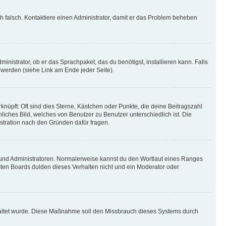
ich falsch. Kontaktiere einen Administrator, damit er das Problem beheben
inistrator, ob er das Sprachpaket, das du benötigst, installieren kann. Falls
 werden (siehe Link am Ende jeder Seite).
nüpft: Oft sind dies Sterne, Kästchen oder Punkte, die deine Beitragszahl
liches Bild, welches von Benutzer zu Benutzer unterschiedlich ist. Die
stration nach den Gründen dafür fragen.
n und Administratoren. Normalerweise kannst du den Wortlaut eines Ranges
sten Boards dulden dieses Verhalten nicht und ein Moderator oder
schaltet wurde. Diese Maßnahme soll den Missbrauch dieses Systems durch