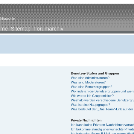
hilosophie
ome
Sitemap
Forumarchiv
Benutzer-Stufen und Gruppen
Was sind Administratoren?
Was sind Moderatoren?
Was sind Benutzergruppen?
Wo finde ich die Benutzergruppen und wie tr
Wie werde ich Gruppenleiter?
Weshalb werden verschiedene Benutzergrup
Was ist eine Hauptgruppe?
Was bedeutet der „Das Team“-Link auf der 
Private Nachrichten
Ich kann keine Privaten Nachrichten versc
Ich bekomme ständig unerwünschte Private
Ich habe eine Spam-E-Mail von einem Mitgl