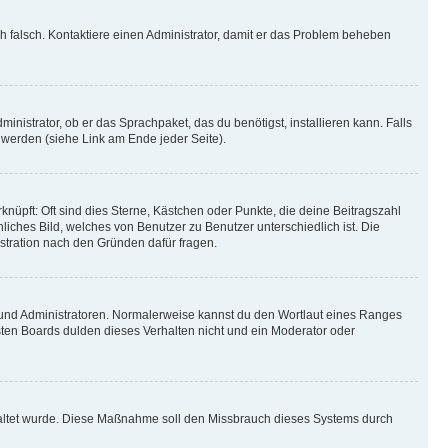
ich falsch. Kontaktiere einen Administrator, damit er das Problem beheben
inistrator, ob er das Sprachpaket, das du benötigst, installieren kann. Falls
 werden (siehe Link am Ende jeder Seite).
nüpft: Oft sind dies Sterne, Kästchen oder Punkte, die deine Beitragszahl
liches Bild, welches von Benutzer zu Benutzer unterschiedlich ist. Die
stration nach den Gründen dafür fragen.
n und Administratoren. Normalerweise kannst du den Wortlaut eines Ranges
sten Boards dulden dieses Verhalten nicht und ein Moderator oder
schaltet wurde. Diese Maßnahme soll den Missbrauch dieses Systems durch