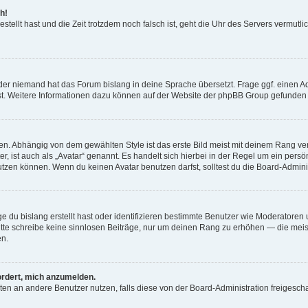
h!
estellt hast und die Zeit trotzdem noch falsch ist, geht die Uhr des Servers vermutl
der niemand hat das Forum bislang in deine Sprache übersetzt. Frage ggf. einen Adm
est. Weitere Informationen dazu können auf der Website der phpBB Group gefunden
. Abhängig von dem gewählten Style ist das erste Bild meist mit deinem Rang verk
, ist auch als „Avatar“ genannt. Es handelt sich hierbei in der Regel um ein persön
zen können. Wenn du keinen Avatar benutzen darfst, solltest du die Board-Admini
e du bislang erstellt hast oder identifizieren bestimmte Benutzer wie Moderatore
 Bitte schreibe keine sinnlosen Beiträge, nur um deinen Rang zu erhöhen — die mei
en.
ordert, mich anzumelden.
ichten an andere Benutzer nutzen, falls diese von der Board-Administration freige