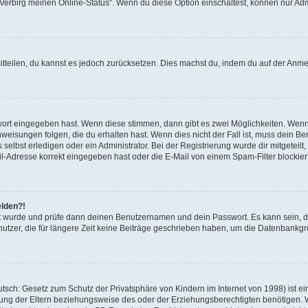
 „Verbirg meinen Online-Status“. Wenn du diese Option einschaltest, können nur Ad
mitteilen, du kannst es jedoch zurücksetzen. Dies machst du, indem du auf der Anm
swort eingegeben hast. Wenn diese stimmen, dann gibt es zwei Möglichkeiten. Wen
eisungen folgen, die du erhalten hast. Wenn dies nicht der Fall ist, muss dein Ben
lbst erledigen oder ein Administrator. Bei der Registrierung wurde dir mitgeteilt, 
-Adresse korrekt eingegeben hast oder die E-Mail von einem Spam-Filter blockiert
elden?!
andt wurde und prüfe dann deinen Benutzernamen und dein Passwort. Es kann sein,
utzer, die für längere Zeit keine Beiträge geschrieben haben, um die Datenbankgrö
sch: Gesetz zum Schutz der Privatsphäre von Kindern im Internet von 1998) ist ei
ng der Eltern beziehungsweise des oder der Erziehungsberechtigten benötigen. Wenn