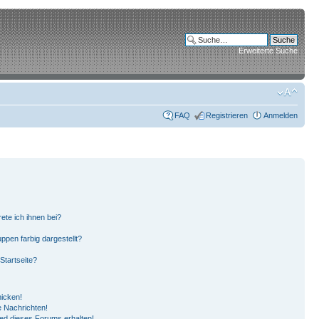
Erweiterte Suche
FAQ
Registrieren
Anmelden
ete ich ihnen bei?
pen farbig dargestellt?
Startseite?
hicken!
 Nachrichten!
ied dieses Forums erhalten!