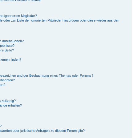
d ignorierten Mitglieder?
de oder zur Liste der ignorierten Mitglieder hinzufügen oder diese wieder aus den
en durchsuchen?
rgebnisse?
re Seite?
Themen finden?
Lesezeichen und der Beobachtung eines Themas oder Forums?
eobachten?
gen?
 zulässig?
hänge erhalten?
?
hwerden oder juristische Anfragen zu diesem Forum gibt?