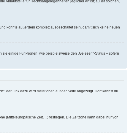
ie Anlaufstelle für Rechtsangelegenheiten jeglicher Art ist; außer solchen,
rung könnte außerdem komplett ausgeschaltet sein, damit sich keine neuen
n sie einige Funktionen, wie beispielsweise den „Gelesen“-Status – sofern
h“; der Link dazu wird meist oben auf der Seite angezeigt. Dort kannst du
ne (Mitteleuropäische Zeit, ...) festlegen. Die Zeitzone kann dabei nur von