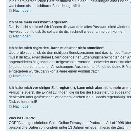
In deinem persönlichen Bereich findest du in den Einstellungen eine Option
wirst dann als unsichtbarer Besucher gezählt.
Nach oben
Ich habe mein Passwort vergessen!
Das ist nicht schlimm! Wir können dir zwar dein altes Passwort nicht wieder 
Anweisungen folgst. So solltest du dich schnell wieder anmelden können.
Nach oben
Ich habe mich registriert, kann mich aber nicht anmelden!
Überprüfe zuerst, ob du den richtigen Benutzernamen und das richtige Pas
musst du bzw. einer deiner Eltern oder deiner Erziehungsberechtigten den Anw
angemeldeten Mitglieder erst freigeschaltet werden – entweder musst du dies se
folge den dort enthaltenen Anweisungen. Ansonsten prüfe, ob du deine E-Mail
eingegeben wurde, dann kontaktiere einen Administrator.
Nach oben
Ich habe mich vor einiger Zeit registriert, kann mich aber nicht mehr anm
Versuche zuerst, die E-Mail zu finden, die dir bei der Registrierung zuges
deaktiviert oder gelöscht hat. Außerdem löschen viele Boards regelmäßig Ben
Diskussionen teil!
Nach oben
Was ist COPPA?
COPPA, ausgeschrieben Child Online Privacy and Protection Act of 1998 (deut
persönliche Daten von Kindern unter 13 Jahren erheben, hierzu die Zustimmu