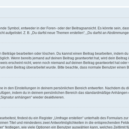
e Symbol, entweder in der Foren- oder der Beitragsansicht. Es könnte sein, dass e
t aufgelistet. Z. B. „Du darfst neue Themen erstellen“, „Du darfst an Abstimmung
n Beiträge bearbeiten oder löschen. Du kannst einen Beitrag bearbeiten, indem du
möglich. Wenn bereits jemand auf deinen Beitrag geantwortet hat, wird dein Beitra
nweis erscheint nicht, wenn noch niemand auf deinen Beitrag geantwortet hat oder 
 warum dein Beitrag überarbeitet wurde. Bitte beachte, dass normale Benutzer einen
e in den Einstellungen in deinem persönlichen Bereich entwerfen. Nachdem du die 
zufügen, indem du in deinem persönlichen Bereich das standardmäßige Anhängen d
 „Signatur anhängen“ wieder deaktivieren.
beitest, findest du ein Register „Umfrage erstellen“ unterhalb des Formulars zur 
t einen Titel und mindestens zwei Antwortmöglichkeiten in die entsprechenden Felde
r“ festlegen, wie viele Optionen ein Benutzer auswählen kann, welches Zeitlimit fü