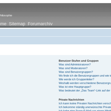
hilosophie
ome
Sitemap
Forumarchiv
Benutzer-Stufen und Gruppen
Was sind Administratoren?
Was sind Moderatoren?
Was sind Benutzergruppen?
Wo finde ich die Benutzergruppen und wie tr
Wie werde ich Gruppenleiter?
Weshalb werden verschiedene Benutzergrup
Was ist eine Hauptgruppe?
Was bedeutet der „Das Team“-Link auf der 
Private Nachrichten
Ich kann keine Privaten Nachrichten versc
Ich bekomme ständig unerwünschte Private
Ich habe eine Spam-E-Mail von einem Mitgl