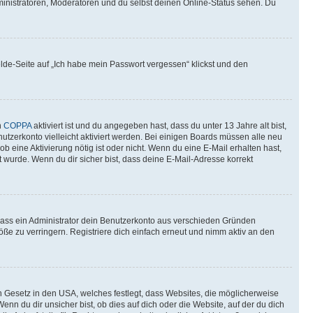
ministratoren, Moderatoren und du selbst deinen Online-Status sehen. Du
elde-Seite auf „Ich habe mein Passwort vergessen“ klickst und den
n
COPPA
aktiviert ist und du angegeben hast, dass du unter 13 Jahre alt bist,
utzerkonto vielleicht aktiviert werden. Bei einigen Boards müssen alle neu
ob eine Aktivierung nötig ist oder nicht. Wenn du eine E-Mail erhalten hast,
 wurde. Wenn du dir sicher bist, dass deine E-Mail-Adresse korrekt
 dass ein Administrator dein Benutzerkonto aus verschieden Gründen
ße zu verringern. Registriere dich einfach erneut und nimm aktiv an den
n Gesetz in den USA, welches festlegt, dass Websites, die möglicherweise
 du dir unsicher bist, ob dies auf dich oder die Website, auf der du dich