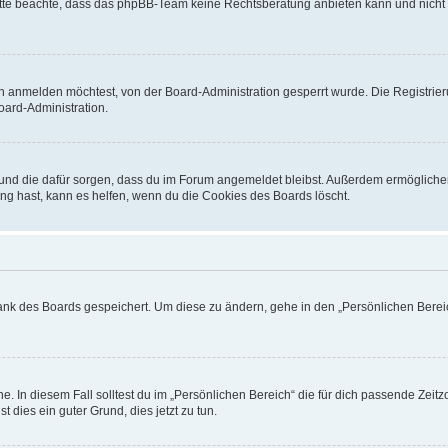
. Bitte beachte, dass das phpBB-Team keine Rechtsberatung anbieten kann und nicht d
h anmelden möchtest, von der Board-Administration gesperrt wurde. Die Registrie
ard-Administration.
t und die dafür sorgen, dass du im Forum angemeldet bleibst. Außerdem ermögliche
ng hast, kann es helfen, wenn du die Cookies des Boards löscht.
bank des Boards gespeichert. Um diese zu ändern, gehe in den „Persönlichen Bereic
e. In diesem Fall solltest du im „Persönlichen Bereich“ die für dich passende Zeitzo
t dies ein guter Grund, dies jetzt zu tun.