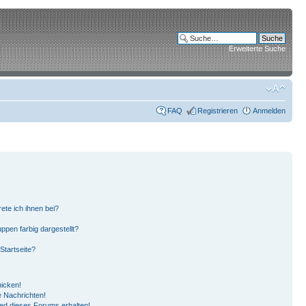
Erweiterte Suche
FAQ
Registrieren
Anmelden
ete ich ihnen bei?
pen farbig dargestellt?
Startseite?
hicken!
 Nachrichten!
ied dieses Forums erhalten!