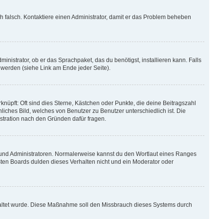
ich falsch. Kontaktiere einen Administrator, damit er das Problem beheben
inistrator, ob er das Sprachpaket, das du benötigst, installieren kann. Falls
 werden (siehe Link am Ende jeder Seite).
nüpft: Oft sind dies Sterne, Kästchen oder Punkte, die deine Beitragszahl
liches Bild, welches von Benutzer zu Benutzer unterschiedlich ist. Die
stration nach den Gründen dafür fragen.
n und Administratoren. Normalerweise kannst du den Wortlaut eines Ranges
sten Boards dulden dieses Verhalten nicht und ein Moderator oder
schaltet wurde. Diese Maßnahme soll den Missbrauch dieses Systems durch