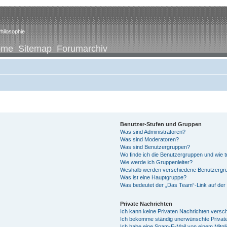
hilosophie
ome
Sitemap
Forumarchiv
Benutzer-Stufen und Gruppen
Was sind Administratoren?
Was sind Moderatoren?
Was sind Benutzergruppen?
Wo finde ich die Benutzergruppen und wie tr
Wie werde ich Gruppenleiter?
Weshalb werden verschiedene Benutzergrup
Was ist eine Hauptgruppe?
Was bedeutet der „Das Team“-Link auf der 
Private Nachrichten
Ich kann keine Privaten Nachrichten versc
Ich bekomme ständig unerwünschte Private
Ich habe eine Spam-E-Mail von einem Mitgl