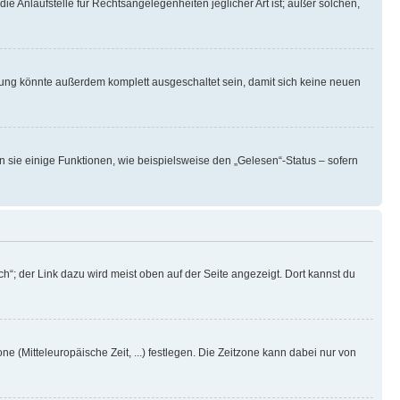
ie Anlaufstelle für Rechtsangelegenheiten jeglicher Art ist; außer solchen,
rung könnte außerdem komplett ausgeschaltet sein, damit sich keine neuen
n sie einige Funktionen, wie beispielsweise den „Gelesen“-Status – sofern
h“; der Link dazu wird meist oben auf der Seite angezeigt. Dort kannst du
ne (Mitteleuropäische Zeit, ...) festlegen. Die Zeitzone kann dabei nur von