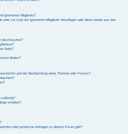
d ignorierten Mitglieder?
de oder zur Liste der ignorierten Mitglieder hinzufügen oder diese wieder aus den
en durchsuchen?
rgebnisse?
re Seite?
Themen finden?
Lesezeichen und der Beobachtung eines Themas oder Forums?
eobachten?
gen?
 zulässig?
hänge erhalten?
?
hwerden oder juristische Anfragen zu diesem Forum gibt?