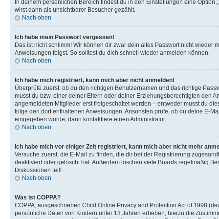
In deinem persönlichen Bereich findest du in den Einstellungen eine Option
wirst dann als unsichtbarer Besucher gezählt.
Nach oben
Ich habe mein Passwort vergessen!
Das ist nicht schlimm! Wir können dir zwar dein altes Passwort nicht wieder 
Anweisungen folgst. So solltest du dich schnell wieder anmelden können.
Nach oben
Ich habe mich registriert, kann mich aber nicht anmelden!
Überprüfe zuerst, ob du den richtigen Benutzernamen und das richtige Pas
musst du bzw. einer deiner Eltern oder deiner Erziehungsberechtigten den Anw
angemeldeten Mitglieder erst freigeschaltet werden – entweder musst du dies se
folge den dort enthaltenen Anweisungen. Ansonsten prüfe, ob du deine E-Mail
eingegeben wurde, dann kontaktiere einen Administrator.
Nach oben
Ich habe mich vor einiger Zeit registriert, kann mich aber nicht mehr anm
Versuche zuerst, die E-Mail zu finden, die dir bei der Registrierung zuges
deaktiviert oder gelöscht hat. Außerdem löschen viele Boards regelmäßig Ben
Diskussionen teil!
Nach oben
Was ist COPPA?
COPPA, ausgeschrieben Child Online Privacy and Protection Act of 1998 (deut
persönliche Daten von Kindern unter 13 Jahren erheben, hierzu die Zustimmu