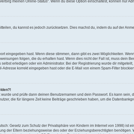
 „Verbirg meinen Online-Status“. Wenn du diese Option einschaltest, können nur Ad
mitteilen, du kannst es jedoch zurücksetzen. Dies machst du, indem du auf der Anm
swort eingegeben hast. Wenn diese stimmen, dann gibt es zwei Möglichkeiten. Wen
eisungen folgen, die du erhalten hast. Wenn dies nicht der Fall ist, muss dein Ben
lbst erledigen oder ein Administrator. Bei der Registrierung wurde dir mitgeteilt, 
-Adresse korrekt eingegeben hast oder die E-Mail von einem Spam-Filter blockiert
elden?!
andt wurde und prüfe dann deinen Benutzernamen und dein Passwort. Es kann sein,
utzer, die für längere Zeit keine Beiträge geschrieben haben, um die Datenbankgrö
sch: Gesetz zum Schutz der Privatsphäre von Kindern im Internet von 1998) ist ei
ng der Eltern beziehungsweise des oder der Erziehungsberechtigten benötigen. Wenn