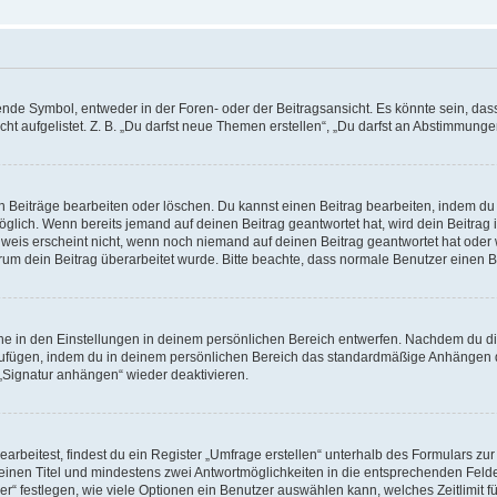
e Symbol, entweder in der Foren- oder der Beitragsansicht. Es könnte sein, dass e
t aufgelistet. Z. B. „Du darfst neue Themen erstellen“, „Du darfst an Abstimmung
n Beiträge bearbeiten oder löschen. Du kannst einen Beitrag bearbeiten, indem du
möglich. Wenn bereits jemand auf deinen Beitrag geantwortet hat, wird dein Beitra
nweis erscheint nicht, wenn noch niemand auf deinen Beitrag geantwortet hat oder 
 warum dein Beitrag überarbeitet wurde. Bitte beachte, dass normale Benutzer einen
e in den Einstellungen in deinem persönlichen Bereich entwerfen. Nachdem du die 
zufügen, indem du in deinem persönlichen Bereich das standardmäßige Anhängen d
 „Signatur anhängen“ wieder deaktivieren.
beitest, findest du ein Register „Umfrage erstellen“ unterhalb des Formulars zur 
t einen Titel und mindestens zwei Antwortmöglichkeiten in die entsprechenden Felde
r“ festlegen, wie viele Optionen ein Benutzer auswählen kann, welches Zeitlimit fü