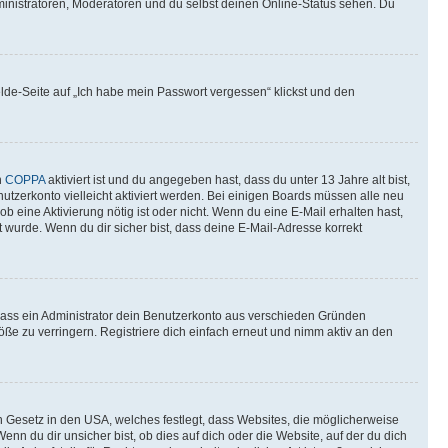
ministratoren, Moderatoren und du selbst deinen Online-Status sehen. Du
elde-Seite auf „Ich habe mein Passwort vergessen“ klickst und den
n
COPPA
aktiviert ist und du angegeben hast, dass du unter 13 Jahre alt bist,
utzerkonto vielleicht aktiviert werden. Bei einigen Boards müssen alle neu
ob eine Aktivierung nötig ist oder nicht. Wenn du eine E-Mail erhalten hast,
 wurde. Wenn du dir sicher bist, dass deine E-Mail-Adresse korrekt
 dass ein Administrator dein Benutzerkonto aus verschieden Gründen
ße zu verringern. Registriere dich einfach erneut und nimm aktiv an den
n Gesetz in den USA, welches festlegt, dass Websites, die möglicherweise
 du dir unsicher bist, ob dies auf dich oder die Website, auf der du dich