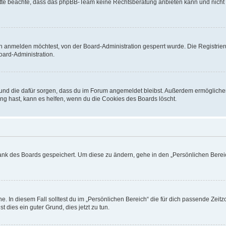
. Bitte beachte, dass das phpBB-Team keine Rechtsberatung anbieten kann und nicht d
h anmelden möchtest, von der Board-Administration gesperrt wurde. Die Registrie
ard-Administration.
t und die dafür sorgen, dass du im Forum angemeldet bleibst. Außerdem ermögliche
ng hast, kann es helfen, wenn du die Cookies des Boards löscht.
bank des Boards gespeichert. Um diese zu ändern, gehe in den „Persönlichen Bereic
e. In diesem Fall solltest du im „Persönlichen Bereich“ die für dich passende Zeitzo
t dies ein guter Grund, dies jetzt zu tun.