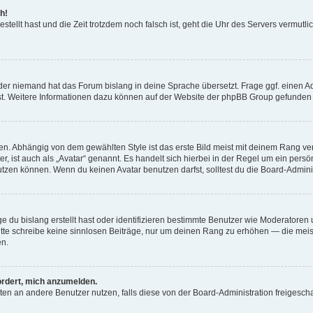
h!
estellt hast und die Zeit trotzdem noch falsch ist, geht die Uhr des Servers vermutl
der niemand hat das Forum bislang in deine Sprache übersetzt. Frage ggf. einen Adm
est. Weitere Informationen dazu können auf der Website der phpBB Group gefunden
. Abhängig von dem gewählten Style ist das erste Bild meist mit deinem Rang verk
, ist auch als „Avatar“ genannt. Es handelt sich hierbei in der Regel um ein persön
zen können. Wenn du keinen Avatar benutzen darfst, solltest du die Board-Admini
e du bislang erstellt hast oder identifizieren bestimmte Benutzer wie Moderatore
 Bitte schreibe keine sinnlosen Beiträge, nur um deinen Rang zu erhöhen — die mei
en.
ordert, mich anzumelden.
ichten an andere Benutzer nutzen, falls diese von der Board-Administration freige