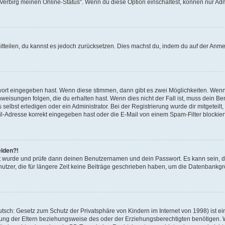
 „Verbirg meinen Online-Status“. Wenn du diese Option einschaltest, können nur Ad
mitteilen, du kannst es jedoch zurücksetzen. Dies machst du, indem du auf der Anm
swort eingegeben hast. Wenn diese stimmen, dann gibt es zwei Möglichkeiten. Wen
eisungen folgen, die du erhalten hast. Wenn dies nicht der Fall ist, muss dein Ben
lbst erledigen oder ein Administrator. Bei der Registrierung wurde dir mitgeteilt, 
-Adresse korrekt eingegeben hast oder die E-Mail von einem Spam-Filter blockiert
elden?!
andt wurde und prüfe dann deinen Benutzernamen und dein Passwort. Es kann sein,
utzer, die für längere Zeit keine Beiträge geschrieben haben, um die Datenbankgrö
sch: Gesetz zum Schutz der Privatsphäre von Kindern im Internet von 1998) ist ei
ng der Eltern beziehungsweise des oder der Erziehungsberechtigten benötigen. Wenn