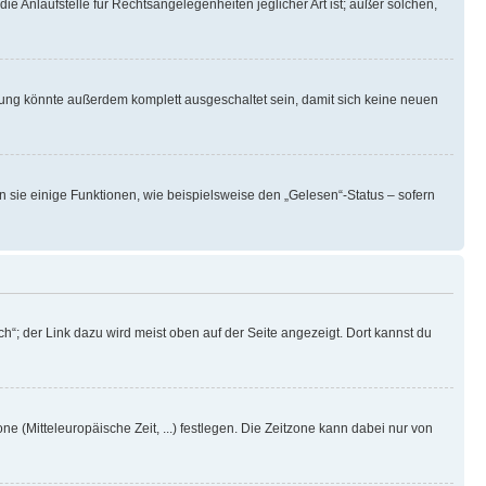
ie Anlaufstelle für Rechtsangelegenheiten jeglicher Art ist; außer solchen,
rung könnte außerdem komplett ausgeschaltet sein, damit sich keine neuen
n sie einige Funktionen, wie beispielsweise den „Gelesen“-Status – sofern
h“; der Link dazu wird meist oben auf der Seite angezeigt. Dort kannst du
ne (Mitteleuropäische Zeit, ...) festlegen. Die Zeitzone kann dabei nur von