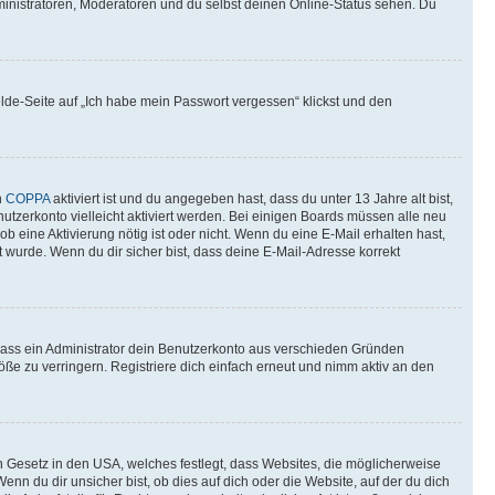
ministratoren, Moderatoren und du selbst deinen Online-Status sehen. Du
elde-Seite auf „Ich habe mein Passwort vergessen“ klickst und den
n
COPPA
aktiviert ist und du angegeben hast, dass du unter 13 Jahre alt bist,
utzerkonto vielleicht aktiviert werden. Bei einigen Boards müssen alle neu
ob eine Aktivierung nötig ist oder nicht. Wenn du eine E-Mail erhalten hast,
 wurde. Wenn du dir sicher bist, dass deine E-Mail-Adresse korrekt
 dass ein Administrator dein Benutzerkonto aus verschieden Gründen
ße zu verringern. Registriere dich einfach erneut und nimm aktiv an den
n Gesetz in den USA, welches festlegt, dass Websites, die möglicherweise
 du dir unsicher bist, ob dies auf dich oder die Website, auf der du dich