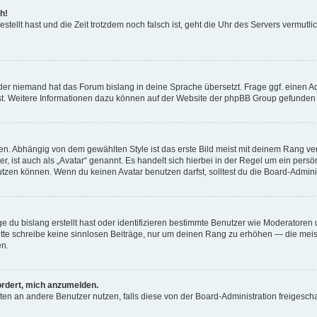
h!
estellt hast und die Zeit trotzdem noch falsch ist, geht die Uhr des Servers vermutl
der niemand hat das Forum bislang in deine Sprache übersetzt. Frage ggf. einen Adm
est. Weitere Informationen dazu können auf der Website der phpBB Group gefunden
. Abhängig von dem gewählten Style ist das erste Bild meist mit deinem Rang verk
, ist auch als „Avatar“ genannt. Es handelt sich hierbei in der Regel um ein persön
zen können. Wenn du keinen Avatar benutzen darfst, solltest du die Board-Admini
e du bislang erstellt hast oder identifizieren bestimmte Benutzer wie Moderatore
 Bitte schreibe keine sinnlosen Beiträge, nur um deinen Rang zu erhöhen — die mei
en.
ordert, mich anzumelden.
ichten an andere Benutzer nutzen, falls diese von der Board-Administration freige