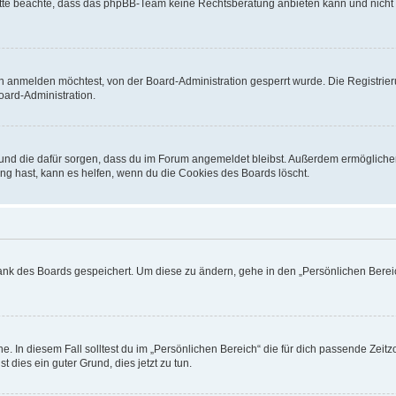
. Bitte beachte, dass das phpBB-Team keine Rechtsberatung anbieten kann und nicht d
h anmelden möchtest, von der Board-Administration gesperrt wurde. Die Registrie
ard-Administration.
t und die dafür sorgen, dass du im Forum angemeldet bleibst. Außerdem ermögliche
ng hast, kann es helfen, wenn du die Cookies des Boards löscht.
bank des Boards gespeichert. Um diese zu ändern, gehe in den „Persönlichen Bereic
e. In diesem Fall solltest du im „Persönlichen Bereich“ die für dich passende Zeitzo
t dies ein guter Grund, dies jetzt zu tun.