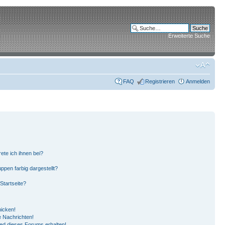
Erweiterte Suche
FAQ
Registrieren
Anmelden
ete ich ihnen bei?
pen farbig dargestellt?
Startseite?
hicken!
 Nachrichten!
ied dieses Forums erhalten!