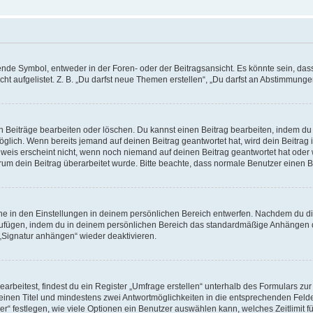
e Symbol, entweder in der Foren- oder der Beitragsansicht. Es könnte sein, dass e
t aufgelistet. Z. B. „Du darfst neue Themen erstellen“, „Du darfst an Abstimmung
n Beiträge bearbeiten oder löschen. Du kannst einen Beitrag bearbeiten, indem du
möglich. Wenn bereits jemand auf deinen Beitrag geantwortet hat, wird dein Beitra
nweis erscheint nicht, wenn noch niemand auf deinen Beitrag geantwortet hat oder 
 warum dein Beitrag überarbeitet wurde. Bitte beachte, dass normale Benutzer einen
e in den Einstellungen in deinem persönlichen Bereich entwerfen. Nachdem du die 
zufügen, indem du in deinem persönlichen Bereich das standardmäßige Anhängen d
 „Signatur anhängen“ wieder deaktivieren.
beitest, findest du ein Register „Umfrage erstellen“ unterhalb des Formulars zur 
t einen Titel und mindestens zwei Antwortmöglichkeiten in die entsprechenden Felde
r“ festlegen, wie viele Optionen ein Benutzer auswählen kann, welches Zeitlimit fü