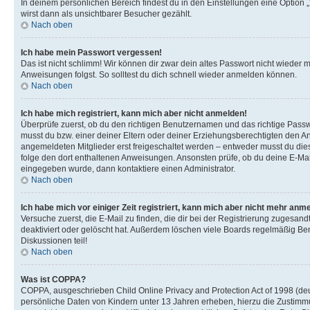
In deinem persönlichen Bereich findest du in den Einstellungen eine Option
wirst dann als unsichtbarer Besucher gezählt.
Nach oben
Ich habe mein Passwort vergessen!
Das ist nicht schlimm! Wir können dir zwar dein altes Passwort nicht wieder 
Anweisungen folgst. So solltest du dich schnell wieder anmelden können.
Nach oben
Ich habe mich registriert, kann mich aber nicht anmelden!
Überprüfe zuerst, ob du den richtigen Benutzernamen und das richtige Pas
musst du bzw. einer deiner Eltern oder deiner Erziehungsberechtigten den Anw
angemeldeten Mitglieder erst freigeschaltet werden – entweder musst du dies se
folge den dort enthaltenen Anweisungen. Ansonsten prüfe, ob du deine E-Mail
eingegeben wurde, dann kontaktiere einen Administrator.
Nach oben
Ich habe mich vor einiger Zeit registriert, kann mich aber nicht mehr anm
Versuche zuerst, die E-Mail zu finden, die dir bei der Registrierung zuges
deaktiviert oder gelöscht hat. Außerdem löschen viele Boards regelmäßig Ben
Diskussionen teil!
Nach oben
Was ist COPPA?
COPPA, ausgeschrieben Child Online Privacy and Protection Act of 1998 (deut
persönliche Daten von Kindern unter 13 Jahren erheben, hierzu die Zustimmu