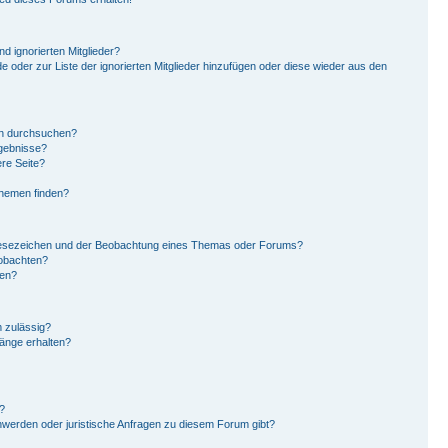
d ignorierten Mitglieder?
de oder zur Liste der ignorierten Mitglieder hinzufügen oder diese wieder aus den
en durchsuchen?
rgebnisse?
re Seite?
Themen finden?
Lesezeichen und der Beobachtung eines Themas oder Forums?
eobachten?
gen?
 zulässig?
hänge erhalten?
?
hwerden oder juristische Anfragen zu diesem Forum gibt?