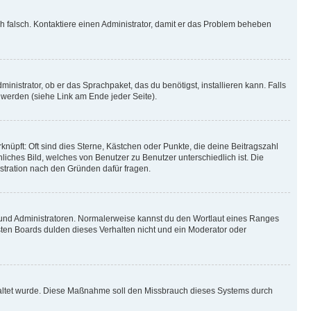
ich falsch. Kontaktiere einen Administrator, damit er das Problem beheben
inistrator, ob er das Sprachpaket, das du benötigst, installieren kann. Falls
 werden (siehe Link am Ende jeder Seite).
nüpft: Oft sind dies Sterne, Kästchen oder Punkte, die deine Beitragszahl
liches Bild, welches von Benutzer zu Benutzer unterschiedlich ist. Die
stration nach den Gründen dafür fragen.
n und Administratoren. Normalerweise kannst du den Wortlaut eines Ranges
sten Boards dulden dieses Verhalten nicht und ein Moderator oder
schaltet wurde. Diese Maßnahme soll den Missbrauch dieses Systems durch