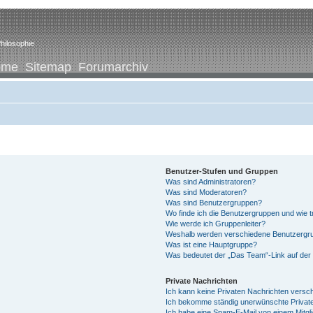
hilosophie
ome
Sitemap
Forumarchiv
Benutzer-Stufen und Gruppen
Was sind Administratoren?
Was sind Moderatoren?
Was sind Benutzergruppen?
Wo finde ich die Benutzergruppen und wie tr
Wie werde ich Gruppenleiter?
Weshalb werden verschiedene Benutzergrup
Was ist eine Hauptgruppe?
Was bedeutet der „Das Team“-Link auf der 
Private Nachrichten
Ich kann keine Privaten Nachrichten versc
Ich bekomme ständig unerwünschte Private
Ich habe eine Spam-E-Mail von einem Mitgl