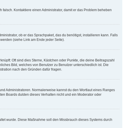
ich falsch. Kontaktiere einen Administrator, damit er das Problem beheben
inistrator, ob er das Sprachpaket, das du benötigst, installieren kann. Falls
 werden (siehe Link am Ende jeder Seite).
nüpft: Oft sind dies Sterne, Kästchen oder Punkte, die deine Beitragszahl
liches Bild, welches von Benutzer zu Benutzer unterschiedlich ist. Die
stration nach den Gründen dafür fragen.
n und Administratoren. Normalerweise kannst du den Wortlaut eines Ranges
sten Boards dulden dieses Verhalten nicht und ein Moderator oder
schaltet wurde. Diese Maßnahme soll den Missbrauch dieses Systems durch