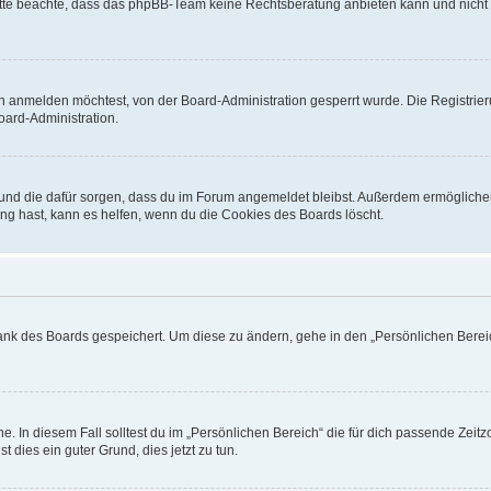
. Bitte beachte, dass das phpBB-Team keine Rechtsberatung anbieten kann und nicht d
h anmelden möchtest, von der Board-Administration gesperrt wurde. Die Registrie
ard-Administration.
t und die dafür sorgen, dass du im Forum angemeldet bleibst. Außerdem ermögliche
ng hast, kann es helfen, wenn du die Cookies des Boards löscht.
bank des Boards gespeichert. Um diese zu ändern, gehe in den „Persönlichen Bereic
e. In diesem Fall solltest du im „Persönlichen Bereich“ die für dich passende Zeitzo
t dies ein guter Grund, dies jetzt zu tun.