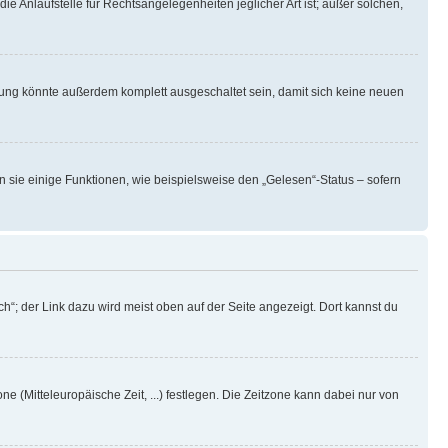
ie Anlaufstelle für Rechtsangelegenheiten jeglicher Art ist; außer solchen,
rung könnte außerdem komplett ausgeschaltet sein, damit sich keine neuen
n sie einige Funktionen, wie beispielsweise den „Gelesen“-Status – sofern
h“; der Link dazu wird meist oben auf der Seite angezeigt. Dort kannst du
ne (Mitteleuropäische Zeit, ...) festlegen. Die Zeitzone kann dabei nur von