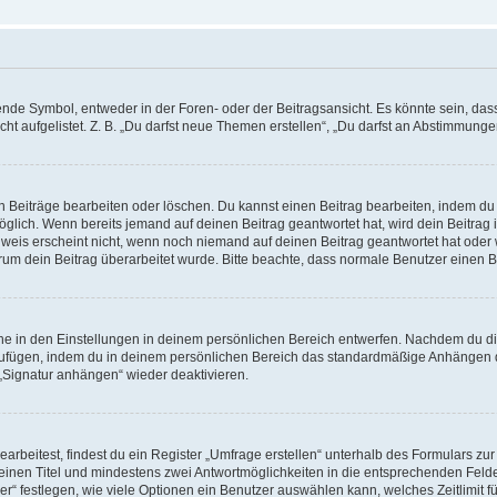
e Symbol, entweder in der Foren- oder der Beitragsansicht. Es könnte sein, dass e
t aufgelistet. Z. B. „Du darfst neue Themen erstellen“, „Du darfst an Abstimmung
n Beiträge bearbeiten oder löschen. Du kannst einen Beitrag bearbeiten, indem du
möglich. Wenn bereits jemand auf deinen Beitrag geantwortet hat, wird dein Beitra
nweis erscheint nicht, wenn noch niemand auf deinen Beitrag geantwortet hat oder 
 warum dein Beitrag überarbeitet wurde. Bitte beachte, dass normale Benutzer einen
e in den Einstellungen in deinem persönlichen Bereich entwerfen. Nachdem du die 
zufügen, indem du in deinem persönlichen Bereich das standardmäßige Anhängen d
 „Signatur anhängen“ wieder deaktivieren.
beitest, findest du ein Register „Umfrage erstellen“ unterhalb des Formulars zur 
t einen Titel und mindestens zwei Antwortmöglichkeiten in die entsprechenden Felde
r“ festlegen, wie viele Optionen ein Benutzer auswählen kann, welches Zeitlimit fü