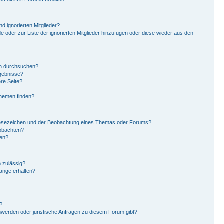
d ignorierten Mitglieder?
de oder zur Liste der ignorierten Mitglieder hinzufügen oder diese wieder aus den
en durchsuchen?
rgebnisse?
re Seite?
Themen finden?
Lesezeichen und der Beobachtung eines Themas oder Forums?
eobachten?
gen?
 zulässig?
hänge erhalten?
?
hwerden oder juristische Anfragen zu diesem Forum gibt?