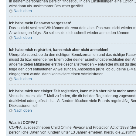
In deinem persönlichen Bereich findest du in den Einstellungen eine Option
wirst dann als unsichtbarer Besucher gezählt.
Nach oben
Ich habe mein Passwort vergessen!
Das ist nicht schlimm! Wir können dir zwar dein altes Passwort nicht wieder 
Anweisungen folgst. So solltest du dich schnell wieder anmelden können.
Nach oben
Ich habe mich registriert, kann mich aber nicht anmelden!
Überprüfe zuerst, ob du den richtigen Benutzernamen und das richtige Pas
musst du bzw. einer deiner Eltern oder deiner Erziehungsberechtigten den Anw
angemeldeten Mitglieder erst freigeschaltet werden – entweder musst du dies se
folge den dort enthaltenen Anweisungen. Ansonsten prüfe, ob du deine E-Mail
eingegeben wurde, dann kontaktiere einen Administrator.
Nach oben
Ich habe mich vor einiger Zeit registriert, kann mich aber nicht mehr anm
Versuche zuerst, die E-Mail zu finden, die dir bei der Registrierung zuges
deaktiviert oder gelöscht hat. Außerdem löschen viele Boards regelmäßig Ben
Diskussionen teil!
Nach oben
Was ist COPPA?
COPPA, ausgeschrieben Child Online Privacy and Protection Act of 1998 (deut
persönliche Daten von Kindern unter 13 Jahren erheben, hierzu die Zustimmu