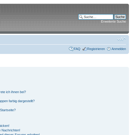
Erweiterte Suche
FAQ
Registrieren
Anmelden
ete ich ihnen bei?
pen farbig dargestellt?
Startseite?
hicken!
 Nachrichten!
ied dieses Forums erhalten!