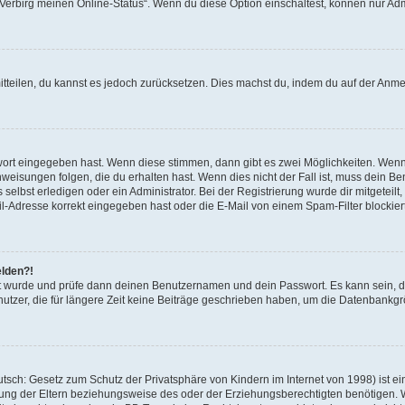
 „Verbirg meinen Online-Status“. Wenn du diese Option einschaltest, können nur Ad
mitteilen, du kannst es jedoch zurücksetzen. Dies machst du, indem du auf der Anm
swort eingegeben hast. Wenn diese stimmen, dann gibt es zwei Möglichkeiten. Wen
eisungen folgen, die du erhalten hast. Wenn dies nicht der Fall ist, muss dein Ben
lbst erledigen oder ein Administrator. Bei der Registrierung wurde dir mitgeteilt, 
-Adresse korrekt eingegeben hast oder die E-Mail von einem Spam-Filter blockiert
elden?!
andt wurde und prüfe dann deinen Benutzernamen und dein Passwort. Es kann sein,
utzer, die für längere Zeit keine Beiträge geschrieben haben, um die Datenbankgrö
sch: Gesetz zum Schutz der Privatsphäre von Kindern im Internet von 1998) ist ei
ng der Eltern beziehungsweise des oder der Erziehungsberechtigten benötigen. Wenn