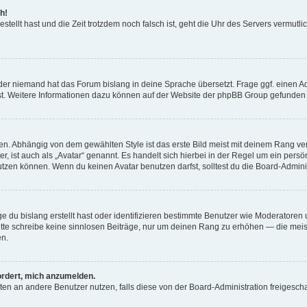
h!
estellt hast und die Zeit trotzdem noch falsch ist, geht die Uhr des Servers vermutl
der niemand hat das Forum bislang in deine Sprache übersetzt. Frage ggf. einen Adm
est. Weitere Informationen dazu können auf der Website der phpBB Group gefunden
. Abhängig von dem gewählten Style ist das erste Bild meist mit deinem Rang verk
, ist auch als „Avatar“ genannt. Es handelt sich hierbei in der Regel um ein persön
zen können. Wenn du keinen Avatar benutzen darfst, solltest du die Board-Admini
e du bislang erstellt hast oder identifizieren bestimmte Benutzer wie Moderatore
 Bitte schreibe keine sinnlosen Beiträge, nur um deinen Rang zu erhöhen — die mei
en.
ordert, mich anzumelden.
ichten an andere Benutzer nutzen, falls diese von der Board-Administration freige