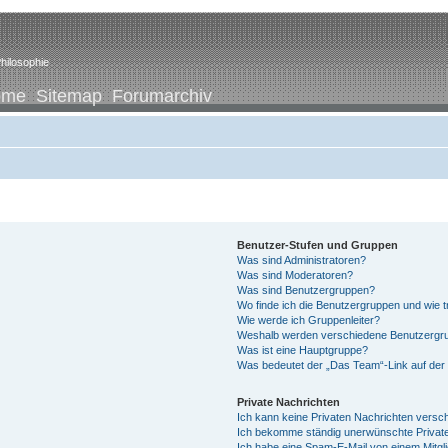
hilosophie
ome
Sitemap
Forumarchiv
Benutzer-Stufen und Gruppen
Was sind Administratoren?
Was sind Moderatoren?
Was sind Benutzergruppen?
Wo finde ich die Benutzergruppen und wie tr
Wie werde ich Gruppenleiter?
Weshalb werden verschiedene Benutzergrup
Was ist eine Hauptgruppe?
Was bedeutet der „Das Team“-Link auf der 
Private Nachrichten
Ich kann keine Privaten Nachrichten versc
Ich bekomme ständig unerwünschte Private
Ich habe eine Spam-E-Mail von einem Mitgl