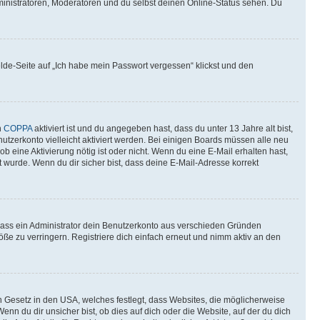
ministratoren, Moderatoren und du selbst deinen Online-Status sehen. Du
elde-Seite auf „Ich habe mein Passwort vergessen“ klickst und den
n
COPPA
aktiviert ist und du angegeben hast, dass du unter 13 Jahre alt bist,
utzerkonto vielleicht aktiviert werden. Bei einigen Boards müssen alle neu
ob eine Aktivierung nötig ist oder nicht. Wenn du eine E-Mail erhalten hast,
 wurde. Wenn du dir sicher bist, dass deine E-Mail-Adresse korrekt
 dass ein Administrator dein Benutzerkonto aus verschieden Gründen
ße zu verringern. Registriere dich einfach erneut und nimm aktiv an den
n Gesetz in den USA, welches festlegt, dass Websites, die möglicherweise
 du dir unsicher bist, ob dies auf dich oder die Website, auf der du dich