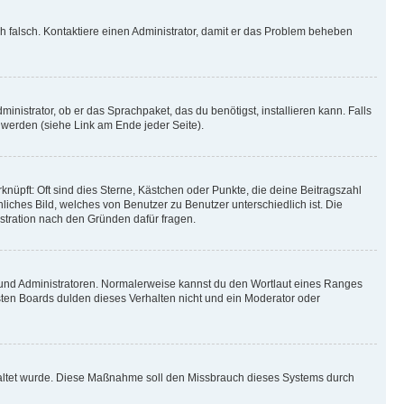
ich falsch. Kontaktiere einen Administrator, damit er das Problem beheben
inistrator, ob er das Sprachpaket, das du benötigst, installieren kann. Falls
 werden (siehe Link am Ende jeder Seite).
nüpft: Oft sind dies Sterne, Kästchen oder Punkte, die deine Beitragszahl
liches Bild, welches von Benutzer zu Benutzer unterschiedlich ist. Die
stration nach den Gründen dafür fragen.
n und Administratoren. Normalerweise kannst du den Wortlaut eines Ranges
sten Boards dulden dieses Verhalten nicht und ein Moderator oder
schaltet wurde. Diese Maßnahme soll den Missbrauch dieses Systems durch