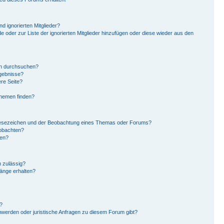
d ignorierten Mitglieder?
de oder zur Liste der ignorierten Mitglieder hinzufügen oder diese wieder aus den
en durchsuchen?
rgebnisse?
re Seite?
Themen finden?
Lesezeichen und der Beobachtung eines Themas oder Forums?
eobachten?
gen?
 zulässig?
hänge erhalten?
?
hwerden oder juristische Anfragen zu diesem Forum gibt?