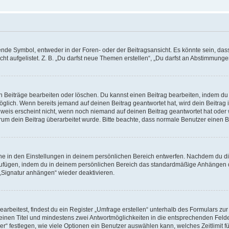
e Symbol, entweder in der Foren- oder der Beitragsansicht. Es könnte sein, dass e
t aufgelistet. Z. B. „Du darfst neue Themen erstellen“, „Du darfst an Abstimmung
n Beiträge bearbeiten oder löschen. Du kannst einen Beitrag bearbeiten, indem du
möglich. Wenn bereits jemand auf deinen Beitrag geantwortet hat, wird dein Beitra
nweis erscheint nicht, wenn noch niemand auf deinen Beitrag geantwortet hat oder 
 warum dein Beitrag überarbeitet wurde. Bitte beachte, dass normale Benutzer einen
e in den Einstellungen in deinem persönlichen Bereich entwerfen. Nachdem du die 
zufügen, indem du in deinem persönlichen Bereich das standardmäßige Anhängen d
 „Signatur anhängen“ wieder deaktivieren.
beitest, findest du ein Register „Umfrage erstellen“ unterhalb des Formulars zur 
t einen Titel und mindestens zwei Antwortmöglichkeiten in die entsprechenden Felde
r“ festlegen, wie viele Optionen ein Benutzer auswählen kann, welches Zeitlimit fü