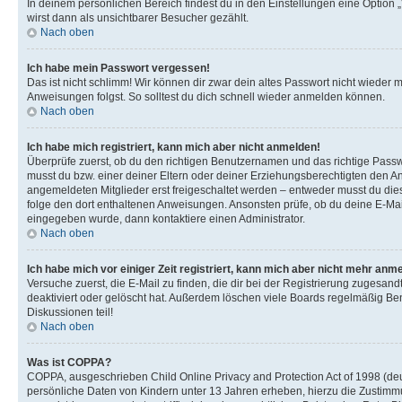
In deinem persönlichen Bereich findest du in den Einstellungen eine Option
wirst dann als unsichtbarer Besucher gezählt.
Nach oben
Ich habe mein Passwort vergessen!
Das ist nicht schlimm! Wir können dir zwar dein altes Passwort nicht wieder 
Anweisungen folgst. So solltest du dich schnell wieder anmelden können.
Nach oben
Ich habe mich registriert, kann mich aber nicht anmelden!
Überprüfe zuerst, ob du den richtigen Benutzernamen und das richtige Pas
musst du bzw. einer deiner Eltern oder deiner Erziehungsberechtigten den Anw
angemeldeten Mitglieder erst freigeschaltet werden – entweder musst du dies se
folge den dort enthaltenen Anweisungen. Ansonsten prüfe, ob du deine E-Mail
eingegeben wurde, dann kontaktiere einen Administrator.
Nach oben
Ich habe mich vor einiger Zeit registriert, kann mich aber nicht mehr anm
Versuche zuerst, die E-Mail zu finden, die dir bei der Registrierung zuges
deaktiviert oder gelöscht hat. Außerdem löschen viele Boards regelmäßig Ben
Diskussionen teil!
Nach oben
Was ist COPPA?
COPPA, ausgeschrieben Child Online Privacy and Protection Act of 1998 (deut
persönliche Daten von Kindern unter 13 Jahren erheben, hierzu die Zustimmu