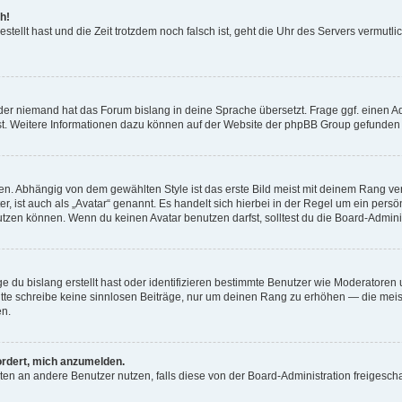
h!
estellt hast und die Zeit trotzdem noch falsch ist, geht die Uhr des Servers vermutl
der niemand hat das Forum bislang in deine Sprache übersetzt. Frage ggf. einen Adm
est. Weitere Informationen dazu können auf der Website der phpBB Group gefunden
. Abhängig von dem gewählten Style ist das erste Bild meist mit deinem Rang verk
, ist auch als „Avatar“ genannt. Es handelt sich hierbei in der Regel um ein persön
zen können. Wenn du keinen Avatar benutzen darfst, solltest du die Board-Admini
e du bislang erstellt hast oder identifizieren bestimmte Benutzer wie Moderatore
 Bitte schreibe keine sinnlosen Beiträge, nur um deinen Rang zu erhöhen — die mei
en.
ordert, mich anzumelden.
ichten an andere Benutzer nutzen, falls diese von der Board-Administration freige