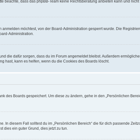
. Bitte beachte, dass das phpBB-Team keine Rechtsberatung anbieten kann und nicht d
h anmelden möchtest, von der Board-Administration gesperrt wurde. Die Registrie
ard-Administration.
t und die dafür sorgen, dass du im Forum angemeldet bleibst. Außerdem ermögliche
ng hast, kann es helfen, wenn du die Cookies des Boards löscht.
bank des Boards gespeichert. Um diese zu ändern, gehe in den „Persönlichen Bereic
e. In diesem Fall solltest du im „Persönlichen Bereich“ die für dich passende Zeitzo
t dies ein guter Grund, dies jetzt zu tun.