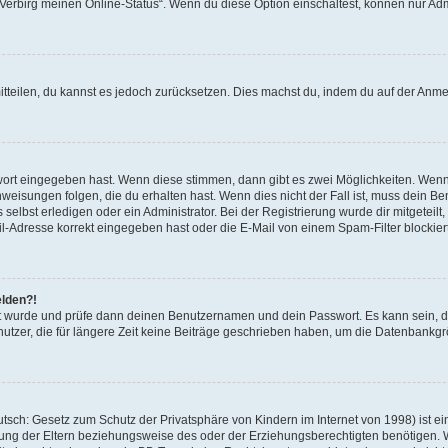
 „Verbirg meinen Online-Status“. Wenn du diese Option einschaltest, können nur Ad
mitteilen, du kannst es jedoch zurücksetzen. Dies machst du, indem du auf der Anm
swort eingegeben hast. Wenn diese stimmen, dann gibt es zwei Möglichkeiten. Wen
eisungen folgen, die du erhalten hast. Wenn dies nicht der Fall ist, muss dein Ben
lbst erledigen oder ein Administrator. Bei der Registrierung wurde dir mitgeteilt, 
-Adresse korrekt eingegeben hast oder die E-Mail von einem Spam-Filter blockiert
elden?!
andt wurde und prüfe dann deinen Benutzernamen und dein Passwort. Es kann sein,
utzer, die für längere Zeit keine Beiträge geschrieben haben, um die Datenbankgrö
sch: Gesetz zum Schutz der Privatsphäre von Kindern im Internet von 1998) ist ei
ng der Eltern beziehungsweise des oder der Erziehungsberechtigten benötigen. Wenn