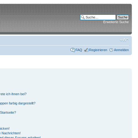
Erweiterte Suche
FAQ
Registrieren
Anmelden
ete ich ihnen bei?
pen farbig dargestellt?
Startseite?
hicken!
 Nachrichten!
ied dieses Forums erhalten!