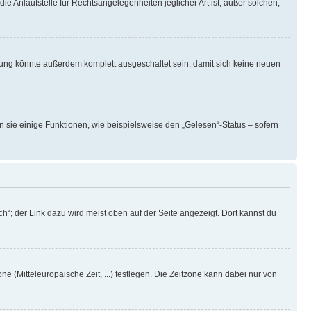
ie Anlaufstelle für Rechtsangelegenheiten jeglicher Art ist; außer solchen,
rung könnte außerdem komplett ausgeschaltet sein, damit sich keine neuen
n sie einige Funktionen, wie beispielsweise den „Gelesen“-Status – sofern
h“; der Link dazu wird meist oben auf der Seite angezeigt. Dort kannst du
ne (Mitteleuropäische Zeit, ...) festlegen. Die Zeitzone kann dabei nur von