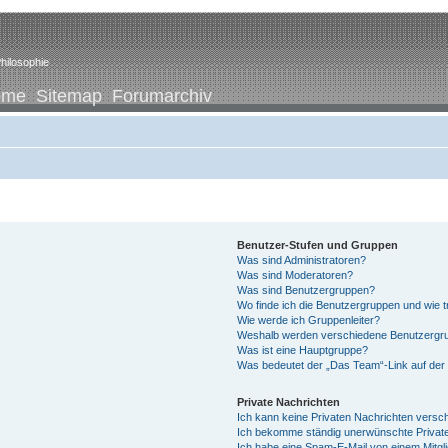
hilosophie
ome
Sitemap
Forumarchiv
Benutzer-Stufen und Gruppen
Was sind Administratoren?
Was sind Moderatoren?
Was sind Benutzergruppen?
Wo finde ich die Benutzergruppen und wie tr
Wie werde ich Gruppenleiter?
Weshalb werden verschiedene Benutzergrup
Was ist eine Hauptgruppe?
Was bedeutet der „Das Team“-Link auf der 
Private Nachrichten
Ich kann keine Privaten Nachrichten versc
Ich bekomme ständig unerwünschte Private
Ich habe eine Spam-E-Mail von einem Mitgl