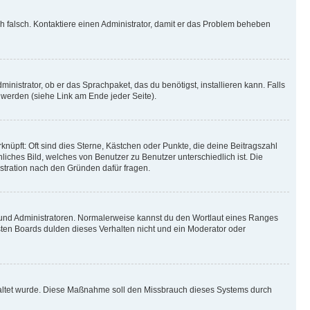
ich falsch. Kontaktiere einen Administrator, damit er das Problem beheben
inistrator, ob er das Sprachpaket, das du benötigst, installieren kann. Falls
 werden (siehe Link am Ende jeder Seite).
nüpft: Oft sind dies Sterne, Kästchen oder Punkte, die deine Beitragszahl
liches Bild, welches von Benutzer zu Benutzer unterschiedlich ist. Die
stration nach den Gründen dafür fragen.
n und Administratoren. Normalerweise kannst du den Wortlaut eines Ranges
sten Boards dulden dieses Verhalten nicht und ein Moderator oder
schaltet wurde. Diese Maßnahme soll den Missbrauch dieses Systems durch