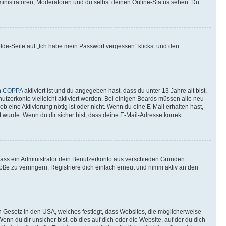
ministratoren, Moderatoren und du selbst deinen Online-Status sehen. Du
elde-Seite auf „Ich habe mein Passwort vergessen“ klickst und den
n
COPPA
aktiviert ist und du angegeben hast, dass du unter 13 Jahre alt bist,
utzerkonto vielleicht aktiviert werden. Bei einigen Boards müssen alle neu
ob eine Aktivierung nötig ist oder nicht. Wenn du eine E-Mail erhalten hast,
 wurde. Wenn du dir sicher bist, dass deine E-Mail-Adresse korrekt
 dass ein Administrator dein Benutzerkonto aus verschieden Gründen
ße zu verringern. Registriere dich einfach erneut und nimm aktiv an den
n Gesetz in den USA, welches festlegt, dass Websites, die möglicherweise
 du dir unsicher bist, ob dies auf dich oder die Website, auf der du dich