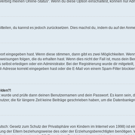
 „Verbirg meinen Online-Status“. Wenn du diese Option einschaltest, können nur Ad
mitteilen, du kannst es jedoch zurücksetzen. Dies machst du, indem du auf der Anm
swort eingegeben hast. Wenn diese stimmen, dann gibt es zwei Möglichkeiten. Wen
eisungen folgen, die du erhalten hast. Wenn dies nicht der Fall ist, muss dein Ben
lbst erledigen oder ein Administrator. Bei der Registrierung wurde dir mitgeteilt, 
-Adresse korrekt eingegeben hast oder die E-Mail von einem Spam-Filter blockiert
elden?!
andt wurde und prüfe dann deinen Benutzernamen und dein Passwort. Es kann sein,
utzer, die für längere Zeit keine Beiträge geschrieben haben, um die Datenbankgrö
sch: Gesetz zum Schutz der Privatsphäre von Kindern im Internet von 1998) ist ei
ng der Eltern beziehungsweise des oder der Erziehungsberechtigten benötigen. Wenn