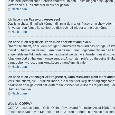
In deinem persönlichen Bereich findest du in den Einstellungen eine Option
wirst dann als unsichtbarer Besucher gezählt.
Nach oben
Ich habe mein Passwort vergessen!
Das ist nicht schlimm! Wir können dir zwar dein altes Passwort nicht wieder 
Anweisungen folgst. So solltest du dich schnell wieder anmelden können.
Nach oben
Ich habe mich registriert, kann mich aber nicht anmelden!
Überprüfe zuerst, ob du den richtigen Benutzernamen und das richtige Pas
musst du bzw. einer deiner Eltern oder deiner Erziehungsberechtigten den Anw
angemeldeten Mitglieder erst freigeschaltet werden – entweder musst du dies se
folge den dort enthaltenen Anweisungen. Ansonsten prüfe, ob du deine E-Mail
eingegeben wurde, dann kontaktiere einen Administrator.
Nach oben
Ich habe mich vor einiger Zeit registriert, kann mich aber nicht mehr anm
Versuche zuerst, die E-Mail zu finden, die dir bei der Registrierung zuges
deaktiviert oder gelöscht hat. Außerdem löschen viele Boards regelmäßig Ben
Diskussionen teil!
Nach oben
Was ist COPPA?
COPPA, ausgeschrieben Child Online Privacy and Protection Act of 1998 (deut
persönliche Daten von Kindern unter 13 Jahren erheben, hierzu die Zustimmu