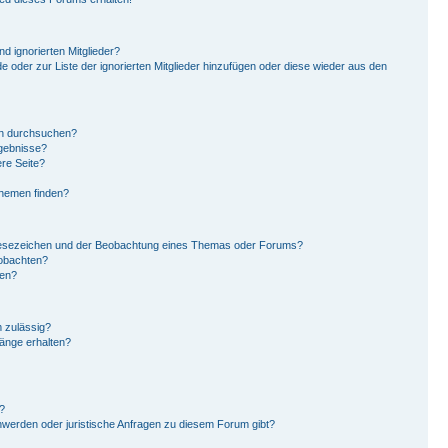
d ignorierten Mitglieder?
de oder zur Liste der ignorierten Mitglieder hinzufügen oder diese wieder aus den
en durchsuchen?
rgebnisse?
re Seite?
Themen finden?
Lesezeichen und der Beobachtung eines Themas oder Forums?
eobachten?
gen?
 zulässig?
hänge erhalten?
?
hwerden oder juristische Anfragen zu diesem Forum gibt?