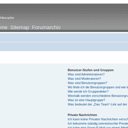
hilosophie
ome
Sitemap
Forumarchiv
Benutzer-Stufen und Gruppen
Was sind Administratoren?
Was sind Moderatoren?
Was sind Benutzergruppen?
Wo finde ich die Benutzergruppen und wie tr
Wie werde ich Gruppenleiter?
Weshalb werden verschiedene Benutzergrup
Was ist eine Hauptgruppe?
Was bedeutet der „Das Team“-Link auf der 
Private Nachrichten
Ich kann keine Privaten Nachrichten versc
Ich bekomme ständig unerwünschte Private
Ich habe eine Spam-E-Mail von einem Mitgl