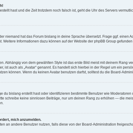
h!
estellt hast und die Zeit trotzdem noch falsch ist, geht die Uhr des Servers vermutl
der niemand hat das Forum bislang in deine Sprache übersetzt. Frage ggf. einen Adm
est. Weitere Informationen dazu können auf der Website der phpBB Group gefunden
. Abhängig von dem gewählten Style ist das erste Bild meist mit deinem Rang verk
, ist auch als „Avatar“ genannt. Es handelt sich hierbei in der Regel um ein persön
zen können. Wenn du keinen Avatar benutzen darfst, solltest du die Board-Admini
e du bislang erstellt hast oder identifizieren bestimmte Benutzer wie Moderatore
 Bitte schreibe keine sinnlosen Beiträge, nur um deinen Rang zu erhöhen — die mei
en.
ordert, mich anzumelden.
ichten an andere Benutzer nutzen, falls diese von der Board-Administration freige