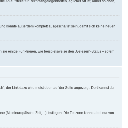
ie Anlaufstelle für Rechtsangelegenheiten jeglicher Art ist; außer solchen,
rung könnte außerdem komplett ausgeschaltet sein, damit sich keine neuen
n sie einige Funktionen, wie beispielsweise den „Gelesen“-Status – sofern
h“; der Link dazu wird meist oben auf der Seite angezeigt. Dort kannst du
ne (Mitteleuropäische Zeit, ...) festlegen. Die Zeitzone kann dabei nur von