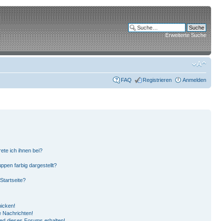
Erweiterte Suche
FAQ
Registrieren
Anmelden
ete ich ihnen bei?
pen farbig dargestellt?
Startseite?
hicken!
 Nachrichten!
ied dieses Forums erhalten!