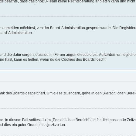
. Bitte beachte, dass das phpBB-Team keine Rechtsberatung anbieten kann und nicht d
h anmelden möchtest, von der Board-Administration gesperrt wurde. Die Registrie
ard-Administration.
t und die dafür sorgen, dass du im Forum angemeldet bleibst. Außerdem ermögliche
ng hast, kann es helfen, wenn du die Cookies des Boards löscht.
bank des Boards gespeichert. Um diese zu ändern, gehe in den „Persönlichen Bereic
e. In diesem Fall solltest du im „Persönlichen Bereich“ die für dich passende Zeitzo
t dies ein guter Grund, dies jetzt zu tun.