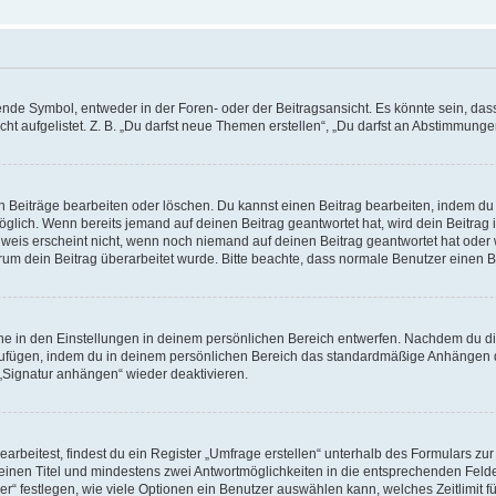
e Symbol, entweder in der Foren- oder der Beitragsansicht. Es könnte sein, dass e
t aufgelistet. Z. B. „Du darfst neue Themen erstellen“, „Du darfst an Abstimmung
n Beiträge bearbeiten oder löschen. Du kannst einen Beitrag bearbeiten, indem du
möglich. Wenn bereits jemand auf deinen Beitrag geantwortet hat, wird dein Beitra
nweis erscheint nicht, wenn noch niemand auf deinen Beitrag geantwortet hat oder 
 warum dein Beitrag überarbeitet wurde. Bitte beachte, dass normale Benutzer einen
e in den Einstellungen in deinem persönlichen Bereich entwerfen. Nachdem du die 
zufügen, indem du in deinem persönlichen Bereich das standardmäßige Anhängen d
 „Signatur anhängen“ wieder deaktivieren.
beitest, findest du ein Register „Umfrage erstellen“ unterhalb des Formulars zur 
t einen Titel und mindestens zwei Antwortmöglichkeiten in die entsprechenden Felde
r“ festlegen, wie viele Optionen ein Benutzer auswählen kann, welches Zeitlimit fü