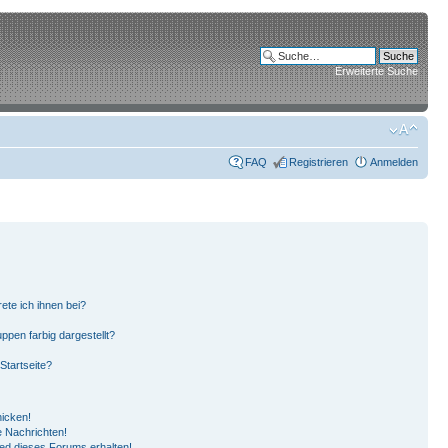
Erweiterte Suche
FAQ
Registrieren
Anmelden
ete ich ihnen bei?
pen farbig dargestellt?
Startseite?
hicken!
 Nachrichten!
ied dieses Forums erhalten!