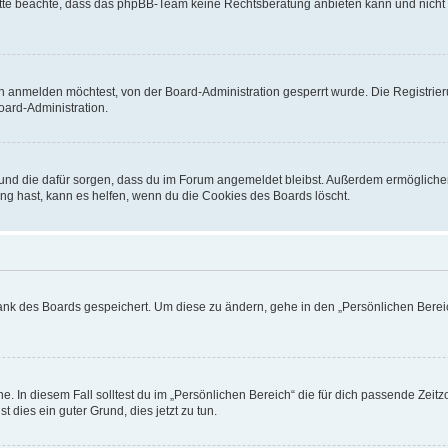
. Bitte beachte, dass das phpBB-Team keine Rechtsberatung anbieten kann und nicht d
h anmelden möchtest, von der Board-Administration gesperrt wurde. Die Registrie
ard-Administration.
t und die dafür sorgen, dass du im Forum angemeldet bleibst. Außerdem ermögliche
ng hast, kann es helfen, wenn du die Cookies des Boards löscht.
bank des Boards gespeichert. Um diese zu ändern, gehe in den „Persönlichen Bereic
e. In diesem Fall solltest du im „Persönlichen Bereich“ die für dich passende Zeitzo
t dies ein guter Grund, dies jetzt zu tun.