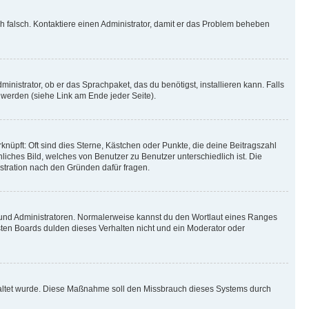
ich falsch. Kontaktiere einen Administrator, damit er das Problem beheben
inistrator, ob er das Sprachpaket, das du benötigst, installieren kann. Falls
 werden (siehe Link am Ende jeder Seite).
nüpft: Oft sind dies Sterne, Kästchen oder Punkte, die deine Beitragszahl
liches Bild, welches von Benutzer zu Benutzer unterschiedlich ist. Die
stration nach den Gründen dafür fragen.
n und Administratoren. Normalerweise kannst du den Wortlaut eines Ranges
sten Boards dulden dieses Verhalten nicht und ein Moderator oder
schaltet wurde. Diese Maßnahme soll den Missbrauch dieses Systems durch