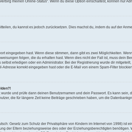
 „Verbirg meinen Online-Status“. Wenn du diese Option einschaltest, können nur Ad
mitteilen, du kannst es jedoch zurücksetzen. Dies machst du, indem du auf der Anm
swort eingegeben hast. Wenn diese stimmen, dann gibt es zwei Möglichkeiten. Wen
eisungen folgen, die du erhalten hast. Wenn dies nicht der Fall ist, muss dein Ben
lbst erledigen oder ein Administrator. Bei der Registrierung wurde dir mitgeteilt, 
-Adresse korrekt eingegeben hast oder die E-Mail von einem Spam-Filter blockiert
elden?!
andt wurde und prüfe dann deinen Benutzernamen und dein Passwort. Es kann sein,
utzer, die für längere Zeit keine Beiträge geschrieben haben, um die Datenbankgrö
sch: Gesetz zum Schutz der Privatsphäre von Kindern im Internet von 1998) ist ei
ng der Eltern beziehungsweise des oder der Erziehungsberechtigten benötigen. Wenn