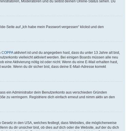
ministratoren, Moderatoren und du selbst deinen Online-Status sehen. Du
elde-Seite auf „Ich habe mein Passwort vergessen“ klickst und den
n
COPPA
aktiviert ist und du angegeben hast, dass du unter 13 Jahre alt bist,
utzerkonto vielleicht aktiviert werden. Bei einigen Boards müssen alle neu
ob eine Aktivierung nötig ist oder nicht. Wenn du eine E-Mail erhalten hast,
 wurde. Wenn du dir sicher bist, dass deine E-Mail-Adresse korrekt
 dass ein Administrator dein Benutzerkonto aus verschieden Gründen
ße zu verringern. Registriere dich einfach erneut und nimm aktiv an den
n Gesetz in den USA, welches festlegt, dass Websites, die möglicherweise
 du dir unsicher bist, ob dies auf dich oder die Website, auf der du dich