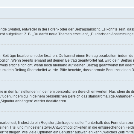
e Symbol, entweder in der Foren- oder der Beitragsansicht. Es könnte sein, dass e
t aufgelistet. Z. B. „Du darfst neue Themen erstellen“, „Du darfst an Abstimmung
n Beiträge bearbeiten oder löschen. Du kannst einen Beitrag bearbeiten, indem du
möglich. Wenn bereits jemand auf deinen Beitrag geantwortet hat, wird dein Beitra
nweis erscheint nicht, wenn noch niemand auf deinen Beitrag geantwortet hat oder 
 warum dein Beitrag überarbeitet wurde. Bitte beachte, dass normale Benutzer einen
e in den Einstellungen in deinem persönlichen Bereich entwerfen. Nachdem du die 
zufügen, indem du in deinem persönlichen Bereich das standardmäßige Anhängen d
 „Signatur anhängen“ wieder deaktivieren.
beitest, findest du ein Register „Umfrage erstellen“ unterhalb des Formulars zur 
t einen Titel und mindestens zwei Antwortmöglichkeiten in die entsprechenden Felde
r“ festlegen, wie viele Optionen ein Benutzer auswählen kann, welches Zeitlimit fü