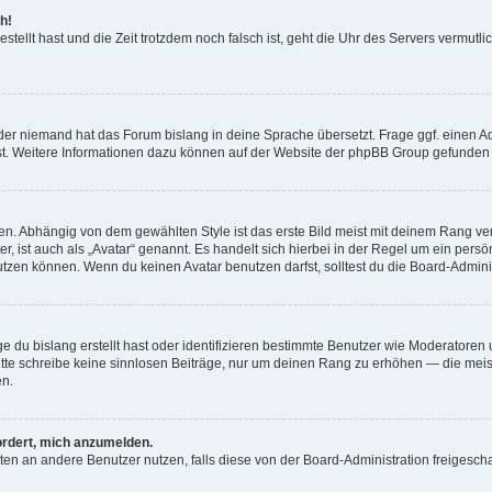
h!
estellt hast und die Zeit trotzdem noch falsch ist, geht die Uhr des Servers vermutl
der niemand hat das Forum bislang in deine Sprache übersetzt. Frage ggf. einen Adm
est. Weitere Informationen dazu können auf der Website der phpBB Group gefunden
. Abhängig von dem gewählten Style ist das erste Bild meist mit deinem Rang verk
, ist auch als „Avatar“ genannt. Es handelt sich hierbei in der Regel um ein persön
zen können. Wenn du keinen Avatar benutzen darfst, solltest du die Board-Admini
e du bislang erstellt hast oder identifizieren bestimmte Benutzer wie Moderatore
 Bitte schreibe keine sinnlosen Beiträge, nur um deinen Rang zu erhöhen — die mei
en.
ordert, mich anzumelden.
ichten an andere Benutzer nutzen, falls diese von der Board-Administration freige