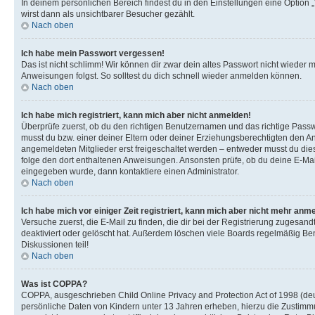
In deinem persönlichen Bereich findest du in den Einstellungen eine Option
wirst dann als unsichtbarer Besucher gezählt.
Nach oben
Ich habe mein Passwort vergessen!
Das ist nicht schlimm! Wir können dir zwar dein altes Passwort nicht wieder 
Anweisungen folgst. So solltest du dich schnell wieder anmelden können.
Nach oben
Ich habe mich registriert, kann mich aber nicht anmelden!
Überprüfe zuerst, ob du den richtigen Benutzernamen und das richtige Pas
musst du bzw. einer deiner Eltern oder deiner Erziehungsberechtigten den Anw
angemeldeten Mitglieder erst freigeschaltet werden – entweder musst du dies se
folge den dort enthaltenen Anweisungen. Ansonsten prüfe, ob du deine E-Mail
eingegeben wurde, dann kontaktiere einen Administrator.
Nach oben
Ich habe mich vor einiger Zeit registriert, kann mich aber nicht mehr anm
Versuche zuerst, die E-Mail zu finden, die dir bei der Registrierung zuges
deaktiviert oder gelöscht hat. Außerdem löschen viele Boards regelmäßig Ben
Diskussionen teil!
Nach oben
Was ist COPPA?
COPPA, ausgeschrieben Child Online Privacy and Protection Act of 1998 (deut
persönliche Daten von Kindern unter 13 Jahren erheben, hierzu die Zustimmu