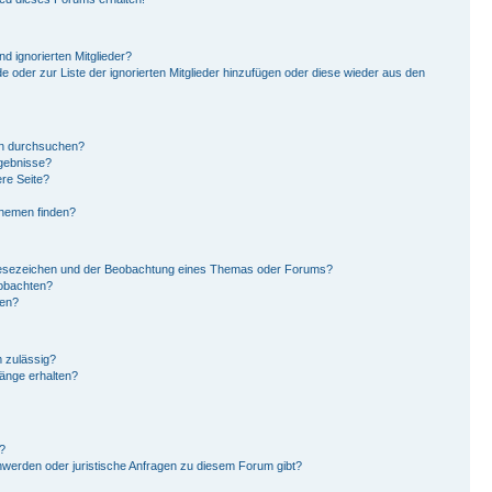
d ignorierten Mitglieder?
de oder zur Liste der ignorierten Mitglieder hinzufügen oder diese wieder aus den
en durchsuchen?
rgebnisse?
re Seite?
Themen finden?
Lesezeichen und der Beobachtung eines Themas oder Forums?
eobachten?
gen?
 zulässig?
hänge erhalten?
?
hwerden oder juristische Anfragen zu diesem Forum gibt?