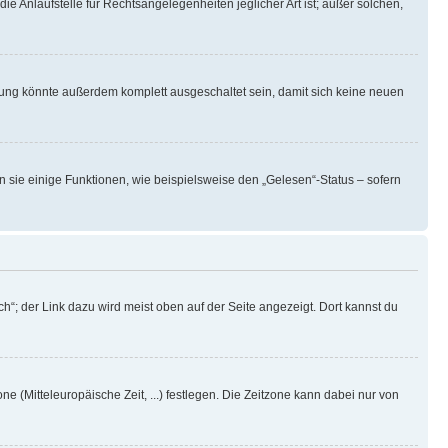
ie Anlaufstelle für Rechtsangelegenheiten jeglicher Art ist; außer solchen,
rung könnte außerdem komplett ausgeschaltet sein, damit sich keine neuen
n sie einige Funktionen, wie beispielsweise den „Gelesen“-Status – sofern
h“; der Link dazu wird meist oben auf der Seite angezeigt. Dort kannst du
ne (Mitteleuropäische Zeit, ...) festlegen. Die Zeitzone kann dabei nur von