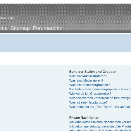
hilosophie
ome
Sitemap
Forumarchiv
Benutzer-Stufen und Gruppen
Was sind Administratoren?
Was sind Moderatoren?
Was sind Benutzergruppen?
Wo finde ich die Benutzergruppen und wie tr
Wie werde ich Gruppenleiter?
Weshalb werden verschiedene Benutzergrup
Was ist eine Hauptgruppe?
Was bedeutet der „Das Team“-Link auf der 
Private Nachrichten
Ich kann keine Privaten Nachrichten versc
Ich bekomme ständig unerwünschte Private
Ich habe eine Spam-E-Mail von einem Mitgl